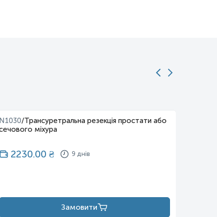
N1030
/
Трансуретральна резекція простати або
N1032
/
сечового міхура
боку)
2230.00
₴
37
9 днів
Замовити