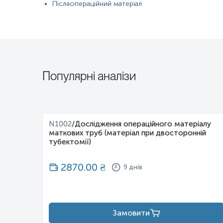
Післяопераційний матеріал
Популярні аналізи
N1002
/
Дослідження операційного матеріалу
маткових труб (матеріал при двосторонній
тубектомії)
2870.00
₴
9 днів
Замовити