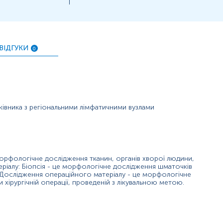
ПІБ пацієнта, дату народження,
, вид опер
ня обов'язково необхідно надати відповідне скерування, що
ВІДГУКИ
0
ківника з регіональними лімфатичними вузлами
орфологічне дослідження тканин, органів хворої людини,
ріалу: Біопсія - це морфологічне дослідження шматочків
 Дослідження операційного матеріалу - це морфологічне
 хірургічній операції, проведеній з лікувальною метою.