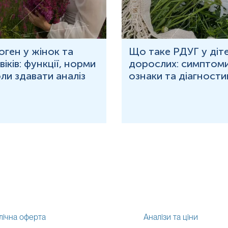
оген у жінок та
Що таке РДУГ у діте
іків: функції, норми
дорослих: симптоми
оли здавати аналіз
ознаки та діагности
лічна оферта
Аналізи та ціни