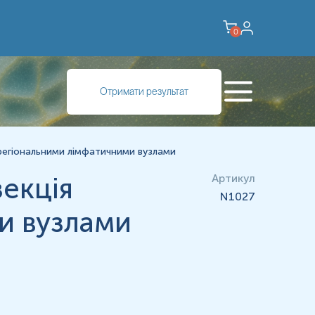
0
Отримати результат
біопсію і дослідження операційного матеріалу: Біопсія - це
еріалу - це морфологічне дослідження тканин, органів,
 регіональними лімфатичними вузлами
екція
Артикул
N1027
и вузлами
10%