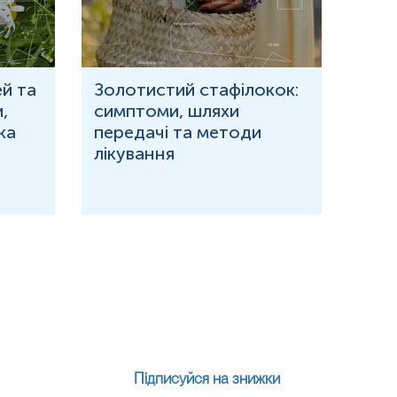
й та
Золотистий стафілокок:
Що 
,
симптоми, шляхи
кров
ка
передачі та методи
при
лікування
Підписуйся на знижки