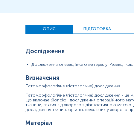
розчином
у
Застереження!
Для проведення патогістологічного досліджен
ОПИС
ПІДГОТОВКА
Дослідження
Дослідження операційного матеріалу: Резекції киш
Визначення
Патоморфологічне (гістологічне) дослідження
Патоморфологічне (гістологічне) дослідження - це м
що включає біопсію і дослідження операційного мате
тканини, взятих від хворого з діагностичною метою.
дослідження тканин, органів, видалених у хворого при
Матеріал