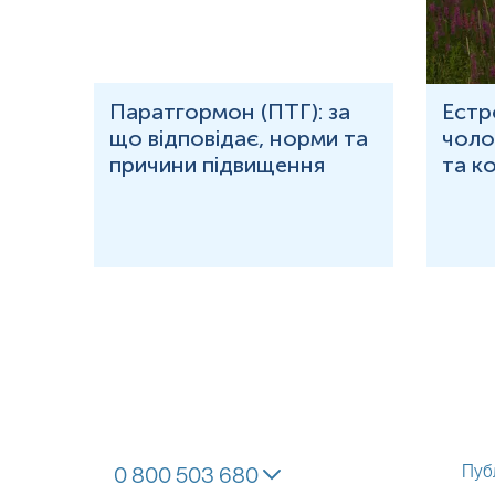
рома
Паратгормон (ПТГ): за
Естр
що відповідає, норми та
чолов
причини підвищення
та к
Пуб
0 800 503 680