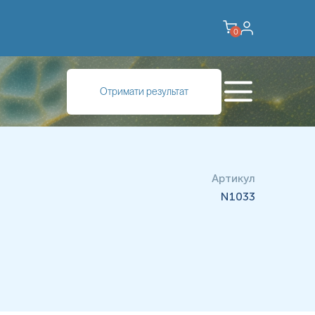
0
Отримати результат
біопсію і дослідження операційного матеріалу: Біопсія - це
еріалу - це морфологічне дослідження тканин, органів,
Артикул
N1033
10%