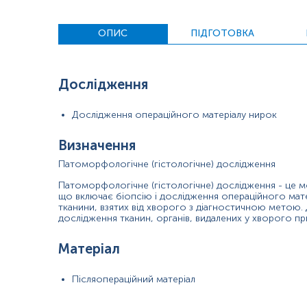
розчином
у
ОПИС
ПІДГОТОВКА
Застереження!
Для проведення патогістологічного досліджен
Дослідження
Дослідження операційного матеріалу нирок
Визначення
Патоморфологічне (гістологічне) дослідження
Патоморфологічне (гістологічне) дослідження - це м
що включає біопсію і дослідження операційного мате
тканини, взятих від хворого з діагностичною метою.
дослідження тканин, органів, видалених у хворого при
Матеріал
Післяопераційний матеріал