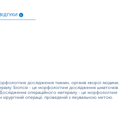
ВІДГУКИ
0
ПІБ пацієнта, дату народження,
, вид опер
ня обов'язково необхідно надати відповідне скерування, що
орфологічне дослідження тканин, органів хворої людини,
ріалу: Біопсія - це морфологічне дослідження шматочків
 Дослідження операційного матеріалу - це морфологічне
 хірургічній операції, проведеній з лікувальною метою.