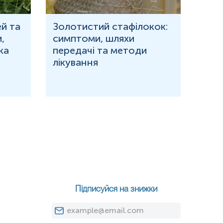
й та
Золотистий стафілокок:
Що 
,
симптоми, шляхи
кров
ка
передачі та методи
при
лікування
Підписуйся на знижки