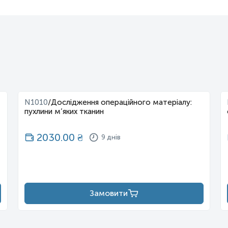
N1010
/
Дослідження операційного матеріалу:
пухлини м’яких тканин
2030.00
₴
9 днів
Замовити