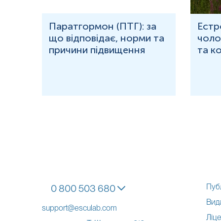
рома
Паратгормон (ПТГ): за
Естр
що відповідає, норми та
чолов
причини підвищення
та к
Пуб
0 800 503 680
Вид
support@esculab.com
Ліце