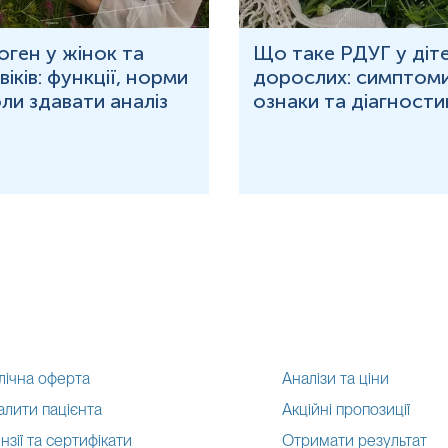
оген у жінок та
Що таке РДУГ у діте
іків: функції, норми
дорослих: симптоми
оли здавати аналіз
ознаки та діагности
лічна оферта
Аналізи та ціни
алити пацієнта
Акційні пропозиції
нзії та сертифікати
Отримати результат