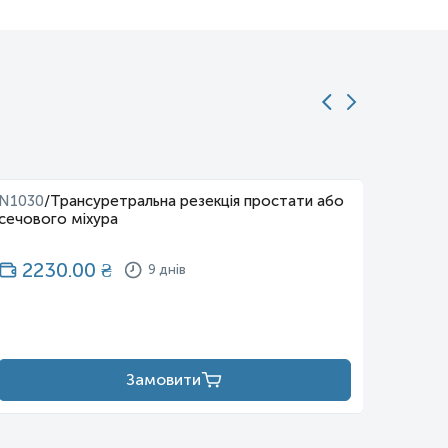
N1030
/
Трансуретральна резекція простати або
N1034
сечового міхура
яєчник
2230.00
₴
20
9 днів
Замовити