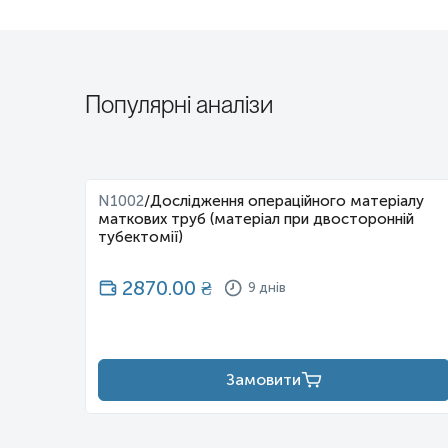
Популярні аналізи
N1002
/
Дослідження операційного матеріалу
маткових труб (матеріал при двосторонній
тубектомії)
2870.00
₴
9 днів
Замовити