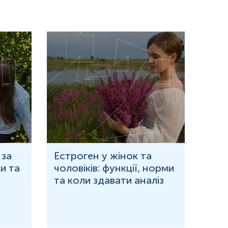
ження та обмежити фізичну активність. Якщо відмінити прийом
 за
Естроген у жінок та
Що 
и та
чоловіків: функції, норми
дор
та коли здавати аналіз
озн
ціаліст – медична сестра, лікар тощо.