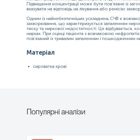
Підвищення концентрації може бути пов’язане із заг
Діагностика, оцінка активності та контроль лікування системн
вказувати на відповідь на лікування або ремісію захво
Диференційна діагностика дифузних захворювань сполучної тк
Одним із найнебезпечніших ускладнень СЧВ є вовчак
захворювання, що характеризується запаленням нирок
Загальна характеристика
тиску та ниркової недостатності. Це відбувається, ко
нирках. При оцінці пацієнта з вовчаковою нефропаті
Антитіла до двоспіральної ДНК (анти-dsDNA) – це різновид аутоіму
пов’язаний із тривалим запаленням і пошкодженням н
виробляються, коли імунна система перестає розрізняти «свої» та
симптоми, що призводять до розвитку аутоімунних захворювань. Х
червоним вовчаком (СЧВ). СЧВ може вражати нирки, суглоби, крово
Матеріал
причина невідома, ймовірно, існує певна генетична схильність. Дея
Симптоми СЧВ включають:
сироватка крові
біль у м'язах
біль, характерний для запалення в одному або кількох суглоба
червоний висип у формі метелика на носі та щоках (малярійний
лихоманка
хронічна втома
Популярні аналізи
підвищена чутливість до ультрафіолетових променів
вага і випадіння волосся
запалення та пошкодження органів і тканин, включаючи нирки, 