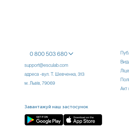
Пуб
0 800 503 680
Вид
support@esculab.com
Ліце
адреса -вул. Т. Шевченка, 313
Полі
м. Львів, 79069
Акт
Завантажуй наш застосунок