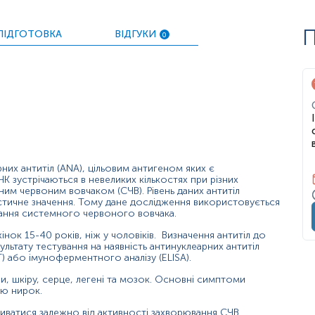
П
ПІДГОТОВКА
ВІДГУКИ
0
них антитіл (ANA), цільовим антигеном яких є
К зустрічаються в невеликих кількостях при різних
им червоним вовчаком (СЧВ). Рівень даних антитіл
стичне значення. Тому дане дослідження використовується
ла проти дволанцюгової ДНК
ування системного червоного вовчака.
нок 15-40 років, ніж у чоловіків. Визначення антитіл до
льтату тестування на наявність антинуклеарних антитіл
 або імуноферментного аналізу (ELISA).
, шкіру, серце, легені та мозок. Основні симптоми
ію нирок.
иватися залежно від активності захворювання СЧВ.