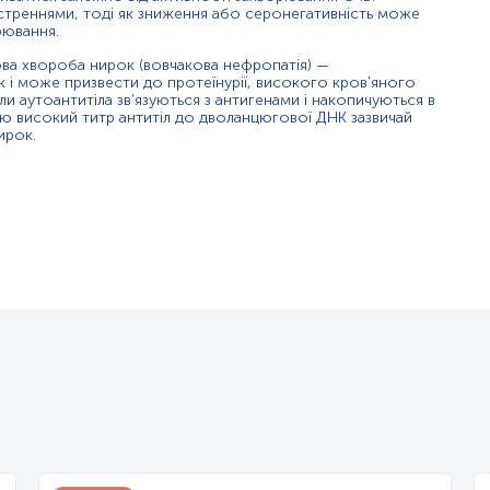
остреннями, тоді як зниження або серонегативність може
ого червоного вовчака;
рювання.
анини.
ова хвороба нирок (вовчакова нефропатія) —
 і може призвести до протеїнурії, високого кров'яного
ли аутоантитіла зв’язуються з антигенами і накопичуються в
єю високий титр антитіл до дволанцюгової ДНК зазвичай
нних антинуклеарних антитіл (ANA) - групи антитіл, спрямованих пр
ирок.
 «чужі» клітинні компоненти і атакує власний генетичний матеріал
оча антитіла до dsDNA зустрічаються в невеликих кількостях при 
носні судини, шкіру, серце, легені та мозок. СЧВ найчастіше зуст
кі ліки, хімічні речовини, сонячне світло або вірусні інфекції мо
х (але без або з дуже незначним пошкодженням суглобів)
 висип)
легені, серце, перикард, центральну нервову систему та кровоносн