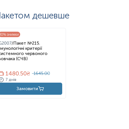
акетом дешевше
10
% знижки
G2007
/
Пакет №215.
Імунологічні критерії
системного червоного
вовчака (СЧВ)
1480.50
₴
1645.00
7 днів
Замовити