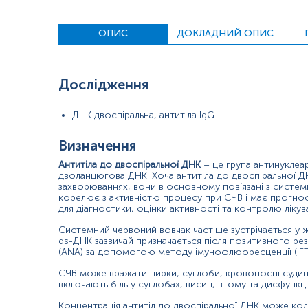
ОПИС
ДОКЛАДНИЙ ОПИС
Зміст:
Синоніми
Дослідження
Маркер
Показання до призначення
ДНК двоспіральна, антитіла IgG
Загальна характеристика
Інтерпретація
Визначення
Додаткова інформація
Антитіла до двоспіральної ДНК
– це група антинуклеар
дволанцюгова ДНК. Хоча антитіла до двоспіральної ДН
Синоніми
захворюваннях, вони в основному пов’язані з системн
корелює з активністю процесу при СЧВ і має прогно
Анти-dsDNA, антитіла проти нативної дволанцюгової ДНК, антиті
для діагностики, оцінки активності та контролю лік
Системний червоний вовчак частіше зустрічається у жі
Маркер
ds
-ДНК зазвичай призначається після позитивного резу
(ANA) за допомогою методу імунофлюоресценції (IFT)
Маркер системного червоного вовчака
СЧВ може вражати нирки, суглоби, кровоносні судини
Показання до призначення
включають біль у суглобах, висип, втому та дисфункц
Концентрація антитіл до двоспіральної ДНК може кол