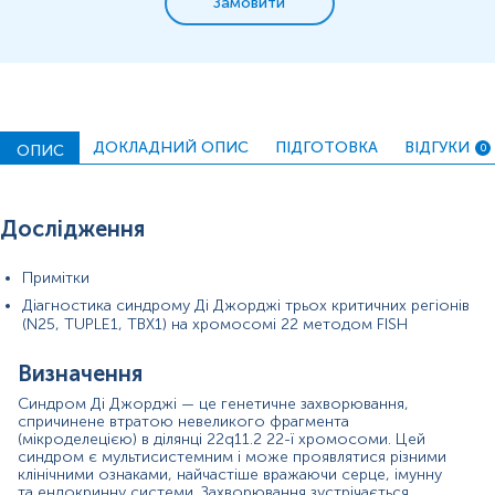
Замовити
цільна кров
Зміст:
ДОКЛАДНИЙ ОПИС
ПІДГОТОВКА
ВІДГУКИ
ОПИС
0
Синоніми
Маркер
Показання до призначення
Дослідження
Загальна характеристика
Примітки
Синоніми
Діагностика синдрому Ді Джорджі трьох критичних регіонів
Велокардіофаціальний синдром, Синдром Шпринтцена,
(N25, TUPLE1, TBX1) на хромосомі 22 методом FISH
Синдром конотрункальних аномалій обличчя, Синдром
делеції 22q11.2
Визначення
Маркер
Синдром Ді Джорджі — це генетичне захворювання,
спричинене втратою невеликого фрагмента
Маркер, що за допомогою методу FISH з трьома зондами
(мікроделецією) в ділянці 22q11.2 22-ї хромосоми. Цей
(N25, TUPLE1, TBX1) дозволяє виявити найпоширеніші
синдром є мультисистемним і може проявлятися різними
делеції в ділянці 22q11.2, які є основною причиною
клінічними ознаками, найчастіше вражаючи серце, імунну
синдрому Ді Джорджі.
та ендокринну системи. Захворювання зустрічається