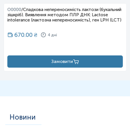
Затримка психомоторного та мовленнєвого
O0000
/
Спадкова непереносимість лактози (букальний
розвитку в ранньому віці
зішкріб). Виявлення методом ПЛР ДНК: Lactose
Труднощі з навчанням у шкільному віці
intolerance (лактозна непереносимість), ген LPH (LCT)
Розлади аутистичного спектра (РАС), синдром
дефіциту уваги з гіперактивністю (СДУГ)
670.00
₴
4 дні
Високий ризик розвитку тривожних розладів,
депресії та шизофренії в дорослому віці
Інші системні прояви:
Замовити
Вроджені аномалії нирок та сечовивідних шляхів
Скелетні аномалії (полідактилія, сколіоз)
Офтальмологічні проблеми.
Сімейний анамнез
Наявність у одного з батьків або в родині
підтвердженого діагнозу синдрому делеції 22q11.2.
Наявність у батьків стертих форм або окремих
Новини
симптомів, що входять у спектр синдрому.