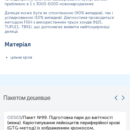
приблизно в 1 з 3000-6000 новонароджених.
Показання до призначення
Делеція може бути як спонтанною (90% випадків), так і
успадкованою (10% випадків). Діагностика проводиться
Основні клінічні критерії
методом FISH з використанням трьох зондів (N25,
TUPLE1, TBX1), що допомагає виявити найпоширеніші
Вроджені вади серця конотрункального типу:
делеції.
Тетрада Фалло
Матеріал
Перервана дуга аорти (тип B)
Загальний артеріальний стовбур (Truncus arteriosus)
цільна кров
Дефект міжшлуночкової перегородки з атрезією
легеневої артерії
Транспозиція магістральних судин
Аномалії піднебіння та глотки:
Пакетом дешевше
Підслизова (субмукозна) або явна розщелина
піднебіння
Велофарингеальна недостатність (гугнявість голосу,
потрапляння їжі в ніс), не пов'язана з явною
O0503
/
Пакет №99. Підготовка пари до вагітності
розщелиною
(жінка). Каріотипування лейкоцитів периферійної крові
(GTG-метод) із зображенням хромосом,