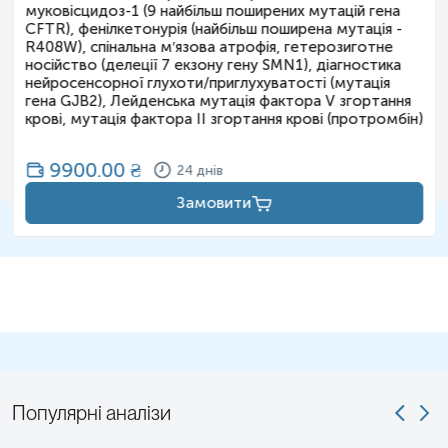
Неонатальна гіпокальціємія:
муковісцидоз-1 (9 найбільш поширених мутацій гена
CFTR), фенілкетонурія (найбільш поширена мутація -
Низький рівень кальцію в крові протягом першого
R408W), спінальна м′язова атрофія, гетерозиготне
місяця життя, що може супроводжуватися
носійство (делеції 7 екзону гену SMN1), діагностика
судомами.
нейросенсорної глухоти/приглухуватості (мутація
гена GJB2), Лейденська мутація фактора V згортання
Додаткові клінічні критерії
крові, мутація фактора II згортання крові (протромбін)
Імунодефіцитні стани:
9900.00
₴
24 днів
Рецидивні (часті) інфекції в анамнезі
Замовити
Лімфопенія з дефіцитом Т-клітин
Вроджена аплазія/гіпоплазія тимуса
Особливості фенотипу:
Довгасте обличчя, гіпоплазія вилиць,
мигдалеподібний розріз очей, коротка очна щілина,
широке перенісся, гіпопластичні (недорозвинені)
крила носа, маленький рот, аномалії вушних
раковин.
Популярні аналізи
Неврологічні та психіатричні розлади: