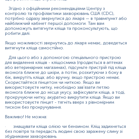
антисептиком і почекайте – шкіра сама звільниться від
стороннього тіла.
Згідно з офіційними рекомендаціями Центру з
контролю та профілактики захворювань США (CDC),
Наступним кроком буде дослідження кліща у
потрібно одразу звернутися до лікаря — в травмпункт або
найближчий кабінет першої допомоги. Там вам
лабораторії на наявність збудників бореліозу та
допоможуть витягнути кліща та проконсультують, що
кліщового енцефаліту.
робити далі.
Чому важливо дослідити самого кліща?
Якщо можливості звернутись до лікаря немає, доведеться
витягнути кліща самостійно.
Для власного заспокоєння, щоб спати спокійно і не
перейматися кожною цяткою на тілі та підвищенням
Для цього або з допомогою спеціального пристрою
температури, можна здати кліща на аналіз у
для видалення кліщів - кліщосмика (продається в аптеках
лабораторії.
або ветеринарних магазинах), підсуньте пристрій під кліща
якомога ближче до шкіри, а потім, розхитуючи з боку в
І, паралельно, слід звернутися до дільничного
бік, викрутіть кліща; або вручну, якщо пристрою немає.
Скористайтеся пінцетом чи ниткою. Якщо ви
терапевта (лікаря-інфекціоніста, педіатра), який
використовуєте нитку, необхідно зав’язати петлю
призначить профілактичне лікування. Профілактичний
якомога ближче до місця укусу, зафіксувати кліща, а тоді,
прийом призначеного антибіотика дозволить
прокручуючи нитку, акуратно викрутити кліща. Якщо ви
попередити не лише хворобу Лайма, а й інші
використовуєте пінцет - тягніть вверх з рівномірним
бактеріальні кліщові інфекції.
тиском без прокручування.
Екстрена профілактика антибіотиком проти
Важливо! Не можна:
бореліозу ефективна у перші 72 години після укусу.
Але, антибіотик не діє проти кліщового енцефаліту.
·
змащувати кліща олією чи бензином. Кліщ задихнеться
без повітря та передасть людині свою заражену слину зі
Тому важливіше при аналізі кліща дізнатися чи
збудниками захворювань
заражений він вірусом кліщового енцефаліту разом зі