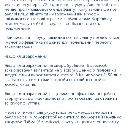
кліщ
ефективна у перші 72 години після укусу. Але, антибіотик
не діє проти кліщового енцефаліту. Тому важливіше при
аналізі кліща дізнатися чи заражений він вірусом
кліщового енцефаліту разом зі збудниками бореліозу,
Зміст:
анаплазмозу та бабезіозу, які все більше стають
поширеними.
При виявленні вірусу кліщового енцефаліту проводиться
Синоніми
імунопрофілактика пацієнта для полегшення перебігу
Маркер
захворювання.
Показання до призначення
Якщо кліщ заражений
Загальна характеристика
Якщо кліщ заражений на хворобу Лайма (бореліоз),
Інтерферуючі чинники
захворювання виявиться не у всіх укушених. У половини
людей тільки виробляться антитіла. В інших через 2-30 днів
Інтерпретація
з’являються симптоми хвороби і потрібно пройти
дообстеження.
Синоніми
Якщо кліщ заражений кліщовим енцефалітом, потрібно
Хвороба Лайма, лайм-бореліоз, іксодовий ерліхіоз,
звернутися до інцекціоніста й протягом місяця стежити
іксодовий піроплазмоз
за самопочуттям.
Через 3 тижні після укусу кліща рекомендовано здати
Маркер
аналіз крові у лабораторії на антитіла до борелій (збудник
хвороби Лайма (бореліозу), вірусу кліщового енцефаліту.
Маркер інфікованості кліща збудниками кліщового
бореліозу, моноцитарного ерліхіозу, кліщового