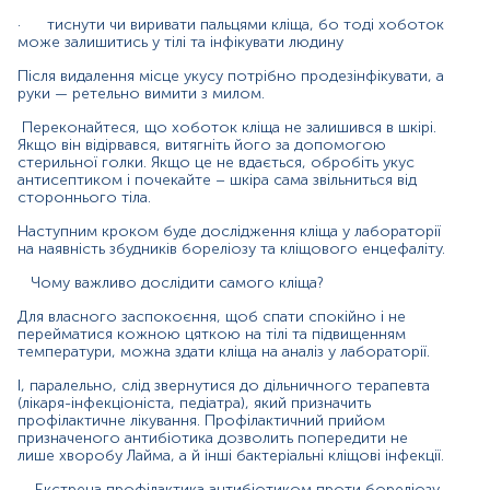
збудниками бореліозу, анаплазмозу та бабезіозу, які
·
тиснути чи виривати пальцями кліща, бо тоді хоботок
все більше стають поширеними.
може залишитись у тілі та інфікувати людину
При виявленні вірусу кліщового енцефаліту
Після видалення місце укусу потрібно продезінфікувати, а
проводиться імунопрофілактика пацієнта для
руки — ретельно вимити з милом.
полегшення перебігу захворювання.
Переконайтеся, що хоботок кліща не залишився в шкірі.
Якщо він відірвався, витягніть його за допомогою
Якщо кліщ заражений
стерильної голки. Якщо це не вдається, обробіть укус
антисептиком і почекайте – шкіра сама звільниться від
Якщо кліщ заражений на хворобу Лайма (бореліоз),
стороннього тіла.
захворювання виявиться не у всіх укушених. У половини
людей тільки виробляться антитіла. В інших через 2-30
Наступним кроком буде дослідження кліща у лабораторії
днів з’являються симптоми хвороби і потрібно пройти
на наявність збудників бореліозу та кліщового енцефаліту.
дообстеження.
Чому важливо дослідити самого кліща?
Якщо кліщ заражений кліщовим енцефалітом, потрібно
звернутися до інцекціоніста й протягом місяця стежити
Для власного заспокоєння, щоб спати спокійно і не
перейматися кожною цяткою на тілі та підвищенням
за самопочуттям.
температури, можна здати кліща на аналіз у лабораторії.
Через 3 тижні після укусу кліща рекомендовано здати
І, паралельно, слід звернутися до дільничного терапевта
аналіз крові у лабораторії на антитіла до борелій
(лікаря-інфекціоніста, педіатра), який призначить
(збудник хвороби Лайма (бореліозу), вірусу кліщового
профілактичне лікування. Профілактичний прийом
енцефаліту.
призначеного антибіотика дозволить попередити не
лише хворобу Лайма, а й інші бактеріальні кліщові інфекції.
Матеріал
Екстрена профілактика антибіотиком проти бореліозу