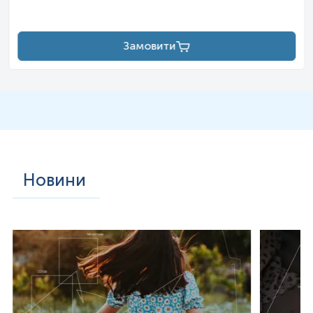
інфекціями найвищі в осіб, які проводять багато часу на
відкритому повітрі (особливо у лісах, зонах лісопарку).
Більшість випадків кліщових інфекцій відмічають з квітня по
листопад — період найвищої активності іксодових кліщів.
Замовити
Оскільки кліщові інфекції характеризуються
поліморфізмом симптомів, які не мають патогномонічних
діагностичних особливостей, їх діагностика ґрунтується
на даних клініко-епідеміологічного дослідження. Діагноз
підтверджують за результатами лабораторних досліджень,
із яких найінформативнішими є клінічний аналіз крові,
дослідження функціонального стану печінки, серологічні
методи та полімеразна ланцюгова реакція у режимі
реального часу.
Цікаві факти про збудників кліщових інфекцій:
Новини
·
ДНК вище перерахованих збудників знайдено у 36,0
% кліщів, у тому числі у 32,0 % виявлено ДНК одного із
збудників, у 4,0 % — декількох одночасно;
·
Установлено 6 типів різних комбінацій збудників у
кліщах, з яких поєднання «подвійний мікст» наявне у 3,8%
випадків, «потрійний мікст» — 0,16%;
·
B. burgdorferi sensu lato була виявлена в усіх шістьох
комбінаціях; ​