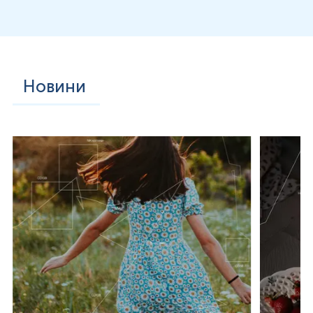
велику рогату худобу, собак, гризунів та оленів.
Основними переносниками є іксодові кліщі (Ixodes
scapularis та Ixodes ricinus), які слугують як механізм
передачі інфекції від тварин до людини.
Бабезії мають складний життєвий цикл, що включає
статеву фазу в організмі кліща та безстатеву фазу в
Новини
еритроцитах хребетних господарів. Після потрапляння в
кров паразити проникають у червоні кров’яні клітини, де
активно розмножуються шляхом бінарного поділу або
множинного брунькування, що призводить до руйнування
еритроцитів і розвитку анемії. Серед більш ніж 100 видів
бабезій лише декілька є патогенними для людини.
Основними збудниками людського бабезіозу є Babesia
microti, Babesia divergens, Babesia duncani та Babesia
venatorum. Види бабезій можуть відрізнятися за тяжкістю
перебігу захворювання, географічним розповсюдженням
і частотою летальних випадків.
Основний шлях зараження людини – трансмісивний,
через укуси інфікованих кліщів, переважно Ixodes
scapularis, які також переносять збудника хвороби Лайма
(Borrelia burgdorferi). Оскільки кліщі можуть бути
одночасно заражені декількома патогенами, можливе
змішане інфікування, що значно ускладнює діагностику та
лікування. Рідше зараження може відбутися через
переливання інфікованої донорської крові, оскільки
бабезії здатні виживати в еритроцитах навіть при