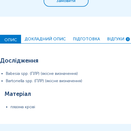
Піроплазмоз
Замовити
Маркер
Маркер наявності генетичного матеріалу збудників
кліщового бабезіозу та бартонельозу у досліджуваному
біоматеріалі
ДОКЛАДНИЙ ОПИС
ПІДГОТОВКА
ВІДГУКИ
ОПИС
0
Показання до призначення
для встановлення діагнозу бабезіозу та
/
чи
Дослідження
бартонельозу у пацієнта
при наявності у пацієнта грипоподібного синдрому
Babesia spp. (ПЛР) (якісне визначення)
(лихоманки, головного болю, міалгії та артралгії) у
поєднанні із обтяженим анамнезом на укус кліща
Bartonella spp. (ПЛР) (якісне визначення)
при виявленні у пацієнта з лихоманкою "лабораторних"
ознак кліщових інфекцій: панцитопенія, підвищення
Матеріал
рівня печінкових трансаміназ та при обтяженому
анамнезі на укус кліща
плазма крові
Загальна характеристика
Кліщові інфекції є трансмісивними природно-
вогнищевими захворюваннями, що передаються людині