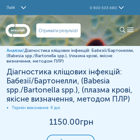
Дослідження
Львів
0 800 503 680
Babesia spp. (ПЛР) (якісне визначення)
Bartonella spp. (ПЛР) (якісне визначення)
Матеріал
Отримати результат
плазма крові
Аналізи
/
Діагностика кліщових інфекцій: Бабезії/Бартонелли,
(Babesia spp./Bartonella spp.), (плазма крові, якісне
визначення, методом ПЛР)
Зміст:
Діагностика кліщових інфекцій:
Синоніми
Бабезії/Бартонелли, (Babesia
Маркер
spp./Bartonella spp.), (плазма крові,
Показання до призначення
якісне визначення, методом ПЛР)
Загальна характеристика
Термін виконання
4 дні
Інтерферуючі чинники
Інтерпретація
1150
.00грн
Синоніми