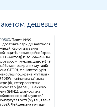
акетом дешевше
O0503
/
Пакет №99.
Підготовка пари до вагітності
(жінка). Каріотипування
лейкоцитів периферійної крові
(GTG-метод) із зображенням
хромосом, муковісцидоз-1 (9
найбільш поширених мутацій
гена CFTR), фенілкетонурія
(найбільш поширена мутація -
R408W), спінальна м′язова
атрофія, гетерозиготне
носійство (делеції 7 екзону
гену SMN1), діагностика
нейросенсорної глухоти/
приглухуватості (мутація гена
GJB2), Лейденська мутація