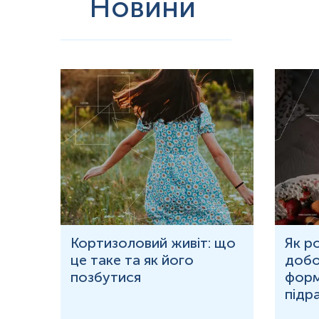
Новини
ю
Кортизоловий живіт: що
Як р
це таке та як його
добо
ня у
позбутися
форм
підр