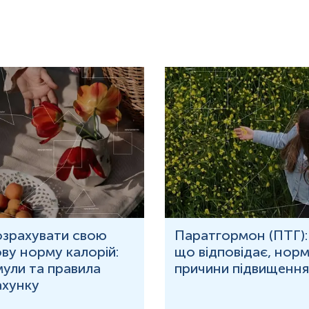
озрахувати свою
Паратгормон (ПТГ):
ву норму калорій:
що відповідає, норм
ули та правила
причини підвищення
ахунку