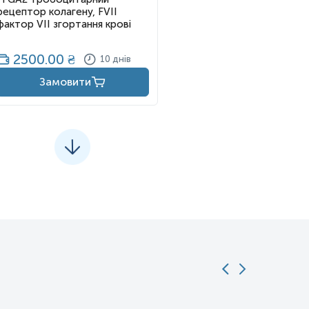
рецептор колагену, FVІІ
фактор VІІ згортання крові
2500.00
₴
10 днів
Замовити