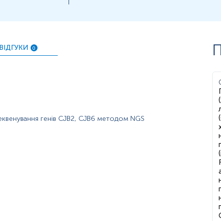
П
ВІДГУКИ
0
секвенування генів CJB2, CJB6 методом NGS