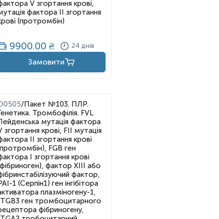
фактора V згортання крові,
мутація фактора II згортання
крові (протромбін)
9900.00
₴
24 днів
Замовити
O0505
/
Пакет №103. ПЛР.
Генетика. Тромбофілія. FVL
Лейденська мутація фактора
V згортання крові, FII мутація
фактора II згортання крові
(протромбін), FGB ген
фактора I згортання крові
(фібриноген), фактор XIII або
фібринстабілізуючий фактор,
PAI-1 (Серпін1) ген інгібітора
активатора плазміногену-1,
ITGB3 ген тромбоцитарного
рецептора фібриногену,
ITGA2 тробоцитарний