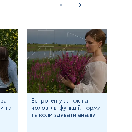
 за
Естроген у жінок та
Що 
и та
чоловіків: функції, норми
дор
та коли здавати аналіз
озн