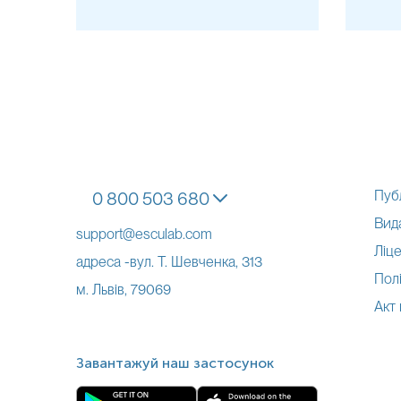
Пуб
0 800 503 680
Вид
support@esculab.com
Ліце
адреса -вул. Т. Шевченка, 313
Полі
м. Львів, 79069
Акт
Завантажуй наш застосунок