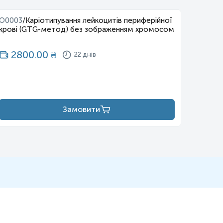
O0003
/
Каріотипування лейкоцитів периферійної
O0004
крові (GTG-метод) без зображенням хромосом
крові 
(експр
2800.00
₴
22 днів
34
Замовити