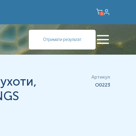
0
Отримати результат
ухоти,
Артикул
O0223
NGS