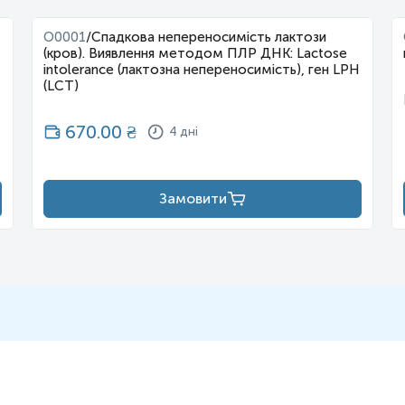
O0001
/
Спадкова непереносимість лактози
(кров). Виявлення методом ПЛР ДНК: Lactose
intolerance (лактозна непереносимість), ген LPH
(LCT)
670.00
₴
4 дні
Замовити