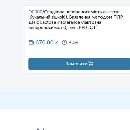
O0000
/
Спадкова непереносимість лактози
ктора
(букальний зішкріб). Виявлення методом ПЛР
ДНК: Lactose intolerance (лактозна
ктора I
непереносимість), ген LPH (LCT)
 або
н1) ген
670.00
₴
4 дні
GB3 ген
у,
, FVІІ
Замовити