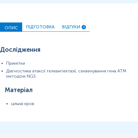
хв).
Застереження!
ПІДГОТОВКА
ВІДГУКИ
ОПИС
0
Дослідження
Примітки
Діагностика атаксії телеангіектазії, секвенування гена АТМ
методом NGS
Матеріал
цільна кров