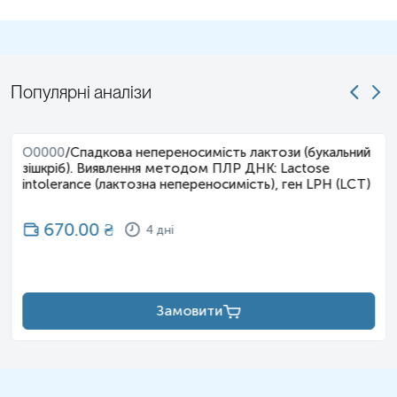
Популярні аналізи
O0000
/
Спадкова непереносимість лактози (букальний
зішкріб). Виявлення методом ПЛР ДНК: Lactose
intolerance (лактозна непереносимість), ген LPH (LCT)
670.00
₴
4 дні
Замовити