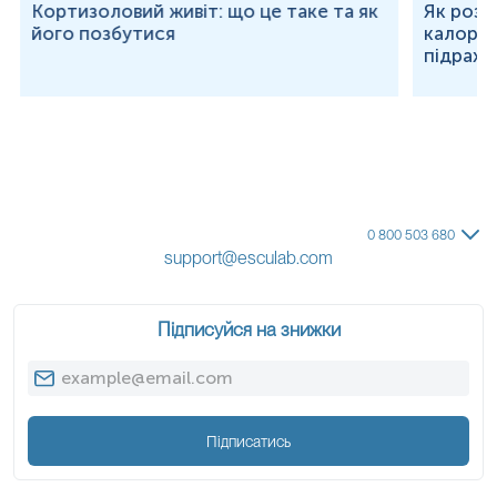
Кортизоловий живіт: що це таке та як
Як розр
його позбутися
калорій
підраху
0 800 503 680
support@esculab.com
Підписуйся на знижки
Підписатись