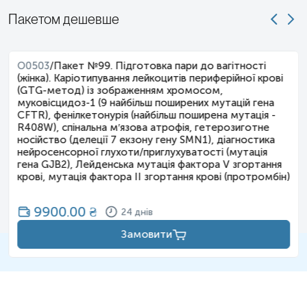
Пакетом дешевше
O0503
/
Пакет №99. Підготовка пари до вагітності
(жінка). Каріотипування лейкоцитів периферійної крові
(GTG-метод) із зображенням хромосом,
муковісцидоз-1 (9 найбільш поширених мутацій гена
CFTR), фенілкетонурія (найбільш поширена мутація -
R408W), спінальна м′язова атрофія, гетерозиготне
носійство (делеції 7 екзону гену SMN1), діагностика
нейросенсорної глухоти/приглухуватості (мутація
гена GJB2), Лейденська мутація фактора V згортання
крові, мутація фактора II згортання крові (протромбін)
9900.00
₴
24 днів
Замовити