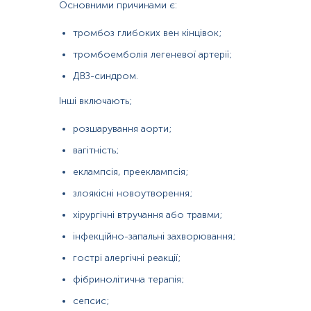
Основними причинами є:
тромбоз глибоких вен кінцівок;
Матеріал
тромбоемболія легеневої артерії;
плазма крові
ДВЗ-синдром.
Інші включають;
Зміст:
розшарування аорти;
Синоніми
вагітність;
Маркер
еклампсія, прееклампсія;
Показання до призначення
злоякісні новоутворення;
Загальна характеристика
Інтерферуючі чинники
хірургічні втручання або травми;
Інтерпретація
інфекційно-запальні захворювання;
гострі алергічні реакції;
Синоніми
фібринолітична терапія;
ДД,
ПДФ,
ФДФ, D-димер, продукт деградації фібрину, продукт 
сепсис;