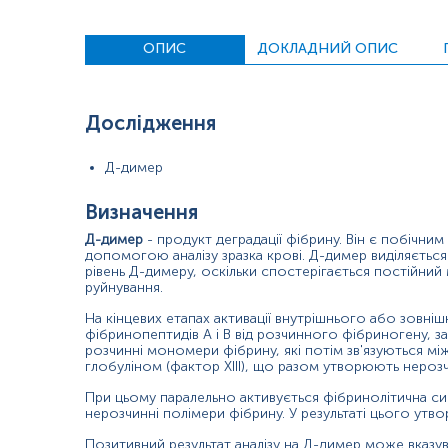
Показання до призначення
Виключення діагнозу тромбоемболії легеневої артерії
ОПИС
ДОКЛАДНИЙ ОПИС
Діагностика та моніторинг дисемінованого внутрішньос
Визначення оптимальної тривалості та ефективності л
Дослідження
Диференційна діагностика гострого інсульту та станів, 
Д-димер
Причини підвищення рівня
Визначення
Основними причинами є:
Д-димер
- продукт деградації фібрину. Він є побічн
тромбоз глибоких вен кінцівок;
допомогою аналізу зразка крові. Д-димер виділяється
рівень Д-димеру, оскільки спостерігається постійний 
руйнування.
тромбоемболія легеневої артерії;
На кінцевих етапах активації внутрішнього або зовніш
ДВЗ-синдром.
фібринопептидів А і В від розчинного фібриногену,
розчинні мономери фібрину, які потім зв'язуються мі
Інші включають;
глобуліном (фактор XIII), що разом утворюють неро
розшарування аорти;
При цьому паралельно активується фібринолітична сис
нерозчинні полімери фібрину. У результаті цього утв
вагітність;
Позитивний результат аналізу на Д-димер може вказув