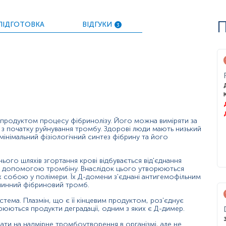
П
або тромбозу глибоких вен нижніх кінцівок при низькому або
ПІДГОТОВКА
ВІДГУКИ
3
удинного згортання крові (разом з іншими показниками);
ікування антикоагулянтами в осіб з тромбоемболічними захв
що його імітують.
им продуктом процесу фібринолізу. Його можна виміряти за
 з початку руйнування тромбу. Здорові люди мають низький
мінімальний фізіологічний синтез фібрину та його
нього шляхів згортання крові відбувається від'єднання
 за допомогою тромбіну. Внаслідок цього утворюються
ж собою у полімери. Їх Д-домени з'єднані антигемофільним
зчинний фібриновий тромб.
тема. Плазмін, що є її кінцевим продуктом, роз'єднує
орюються продукти деградації, одним з яких є Д-димер.
ати на надмірне тромбоутворення в організмі, але не