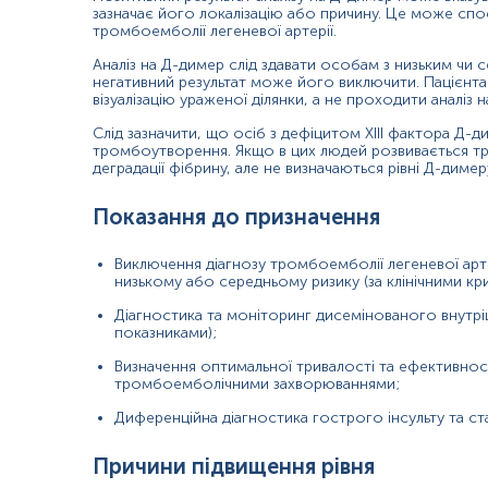
зазначає його локалізацію або причину. Це може спо
еклампсія, прееклампсія;
тромбоемболії легеневої артерії.
злоякісні новоутворення;
Аналіз на Д-димер слід здавати особам з низьким чи се
негативний результат може його виключити. Пацієнт
хірургічні втручання або травми;
візуалізацію ураженої ділянки, а не проходити аналіз 
інфекційно-запальні захворювання;
Слід зазначити, що осіб з дефіцитом XIII фактора Д-д
тромбоутворення. Якщо в цих людей розвивається тро
деградації фібрину, але не визначаються рівні Д-димер
гострі алергічні реакції;
фібринолітична терапія;
Показання до призначення
сепсис;
Виключення діагнозу тромбоемболії легеневої арте
низькому або середньому ризику (за клінічними кри
важкі захворювання печінки та серця;
Діагностика та моніторинг дисемінованого внутрі
серповидноклітинна анемія;
показниками);
венозні мальформації;
Визначення оптимальної тривалості та ефективност
тромбоемболічними захворюваннями;
легеневий саркоїдоз;
Диференційна діагностика гострого інсульту та ста
куріння.
Причини підвищення рівня
Зниження рівня Д-димеру
не має важливого клінічного значе