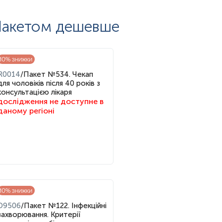
акетом дешевше
 середньому ризику (за клінічними критеріями);
орюваннями;
10
% знижки
R0014
/
Пакет №534. Чекап
для чоловіків після 40 років з
консультацією лікаря
дослідження не доступне в
даному регіоні
10
% знижки
D9506
/
Пакет №122. Інфекційні
захворювання. Критерії