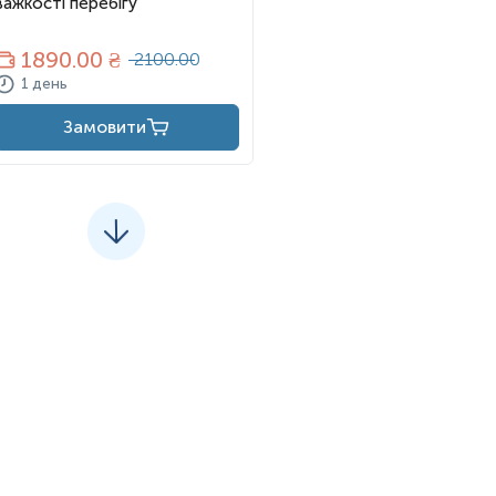
важкості перебігу
1890
.00 ₴
2100.00
1 день
Замовити