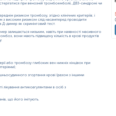
стерігатися при венозній тромбоемболії, ДВЗ-синдромі чи
реднім ризиком тромбозу, згідно клінічних критеріїв; і
ам з високим ризиком слід насамперед проводити
на Д-димер як скринінговий тест.
имер залишається низьким, навіть при наявності масивного
мбоз, вони мають підвищену кількість в крові продуктів
у.
рії
або тромбозу глибоких вен нижніх кінцівок при
теріями);
шньосудинного згортання крові (разом з іншими
і лікування антикоагулянтами в осіб з
нів, що його імітують.
ння.