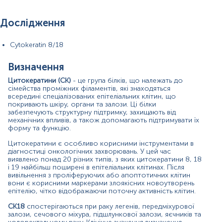
залози, яєчників та колоректальному раку. Клінічне
значення визначення розчинних фрагментів білка
цитокератину в рідинах організму полягає в ранньому
Дослідження
виявленні рецидивів і швидкій оцінці ефективності
відповіді на терапію при епітеліальноклітинних
карциномах.
Cytokeratin 8/18
Вони також можуть використовуватися як окремий
Визначення
маркер у випадках, коли інші специфічні маркери
недоступні, але в поєднанні з іншими онкомаркерами
Цитокератини (CK)
- це група білків, що належать до
специфічність тестування значно зростає. На відміну
сімейства проміжних філаментів, які знаходяться
всередині спеціалізованих епітеліальних клітин, що
від інших маркерів, концентрація яких корелює з
покривають шкіру, органи та залози. Ці білки
пухлинною масою, цитокератини вказують на поточну
забезпечують структурну підтримку, захищають від
активність пухлини, тому його ще називають
механічних впливів, а також допомагають підтримувати їх
«антигеном проліферації». Цитокератини вказують на
форму та функцію.
ступінь прогресування пухлин. Наприклад, виявлено,
що зниження експресії CK18 пов'язане з
Цитокератини є особливо корисними інструментами в
прогресуванням пухлини при раку молочної залози та
діагностиці онкологічних захворювань. У цей час
колоректальному раку; підвищений рівень білка CK18
виявлено понад 20 різних типів, з яких цитокератини 8, 18
і 19 найбільш поширені в епітеліальних клітинах. Після
пов'язаний з несприятливим перебігом при карциномах
вивільнення з проліферуючих або апоптотичних клітин
ротової порожнини та стравоходу, а також при
вони є корисними маркерами злоякісних новоутворень
недрібноклітинному раку легенів.
епітелію, чітко відображаючи поточну активність клітин.
Період напіврозпаду цитокератинів становить одну
CK18
спостерігаються при раку легенів, передміхурової
добу. Вони активно виділяються в біологічні рідини і їх
залози, сечового міхура, підшлункової залози, яєчників та
можна виявити в сечі, слині, рідині