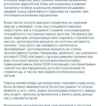
колоректальному раку. Клінічне значення визначення
бронхоальвеолярного лаважу або асциті, причому ці
розчинних фрагментів білка цитокератину в рідинах
визначення у багато разів цінніші, ніж у сироватці крові.
організму полягає в ранньому виявленні рецидивів і
швидкій оцінці ефективності відповіді на терапію при
епітеліальноклітинних карциномах.
Визначення цитокератинових онкомаркерів є простим,
малоінвазивним та надійним інструментом для
Вони також можуть використовуватися як окремий
моніторингу перебігу епітеліальноклітинних пухлин.
маркер у випадках, коли інші специфічні маркери
недоступні, але в поєднанні з іншими онкомаркерами
Показання до призначення:
специфічність тестування значно зростає. На відміну від
інших маркерів, концентрація яких корелює з пухлинною
Діагностика епітеліальноклітинних карцином
масою, цитокератини вказують на поточну активність
(наприклад, раку сечового міхура, молочної
пухлини, тому його ще називають «антигеном
залози, колоректального раку);
проліферації». Цитокератини вказують на ступінь
прогресування пухлин. Наприклад, виявлено, що зниження
Рання діагностика рецидивів та метастазів;
експресії CK18 пов'язане з прогресуванням пухлини при
раку молочної залози та колоректальному раку;
Моніторинг прогресування злоякісних пухлин;
підвищений рівень білка CK18 пов'язаний з несприятливим
перебігом при карциномах ротової порожнини та
Оцінка ефективності лікування онкологічних
стравоходу, а також при недрібноклітинному раку
легенів.
захворювань.
Період напіврозпаду цитокератинів становить одну добу.
Причини підвищення рівня:
Вони активно виділяються в біологічні рідини і їх можна
виявити в сечі, слині, рідині бронхоальвеолярного лаважу
Злоякісні захворювання:
або асциті, причому ці визначення у багато разів цінніші,
ніж у сироватці крові.
молочної залози;
Визначення цитокератинових онкомаркерів є простим,