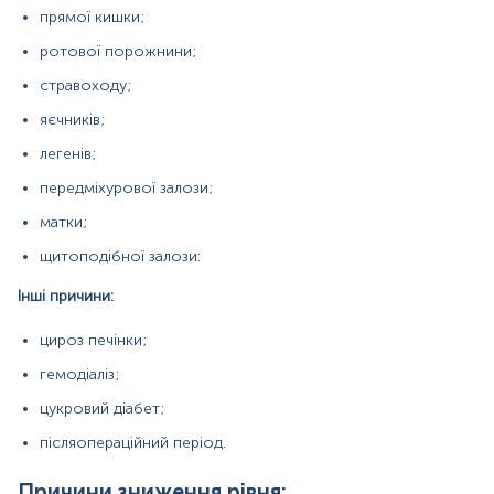
прямої кишки;
післяопераційний період.
ротової порожнини;
Причини зниження рівня:
стравоходу;
висока ймовірність відсутності
епітеліальноклітинних пухлин;
яєчників;
ремісія онкологічного захворювання;
легенів;
ефективність лікування.
передміхурової залози;
матки;
щитоподібної залози:
Матеріал
Інші причини:
Парафінові блоки
цироз печінки;
*
Одиниці вимірювання, референтні значення та діапазон
гемодіаліз;
вимірювань можуть змінюватися у відповідності до зміни
тест-систем.
цукровий діабет;
післяопераційний період.
Причини зниження рівня: