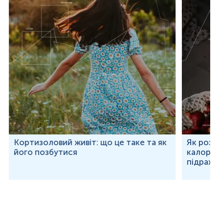
Кортизоловий живіт: що це таке та як
Як розр
його позбутися
калорій
підраху