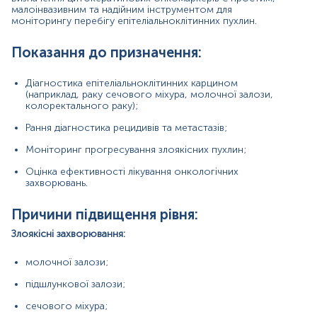
підшлункової залози;
малоінвазивним та надійним інструментом для
моніторингу перебігу епітеліальноклітинних пухлин.
сечового міхура;
прямої кишки;
Показання до призначення:
ротової порожнини;
Діагностика епітеліальноклітинних карцином
(наприклад, раку сечового міхура, молочної залози,
стравоходу;
колоректального раку);
яєчників;
Рання діагностика рецидивів та метастазів;
легенів;
Моніторинг прогресування злоякісних пухлин;
передміхурової залози;
Оцінка ефективності лікування онкологічних
захворювань.
матки;
Причини підвищення рівня:
щитоподібної залози:
Злоякісні захворювання:
Інші причини:
цироз печінки;
молочної залози;
гемодіаліз;
підшлункової залози;
сечового міхура;
цукровий діабет;