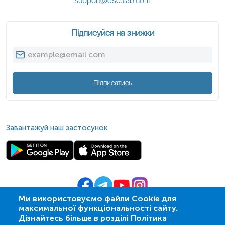
support@esculab.com
Підписуйся на знижки
Підписатись
Завантажуй наш застосунок
Ми використовуємо файли Cookie для
максимальної функціональності сайту.
© 2009-
2026
| ПСМЛ «Ескулаб»
Дізнайтесь більше в розділі Політика
IT партнер MZ-group