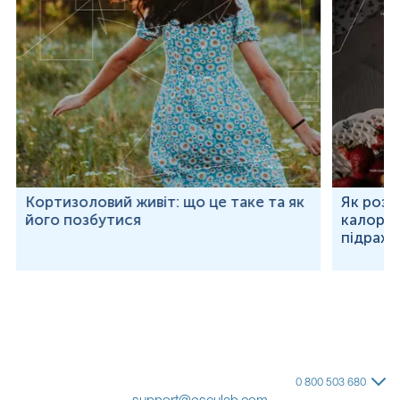
Кортизоловий живіт: що це таке та як
Як розр
його позбутися
калорій
підраху
0 800 503 680