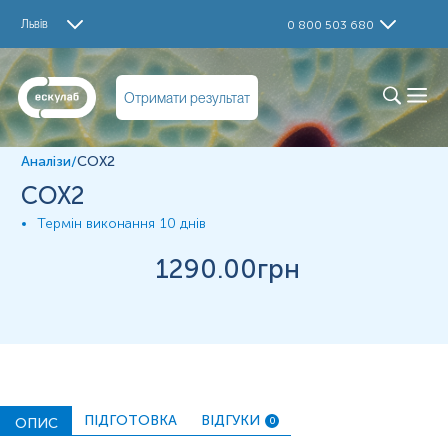
Дослідження
Львів
0 800 503 680
COX2
Матеріал
Отримати результат
Парафінові блоки
Аналізи
/
COX2
*
Одиниці вимірювання, референтні значення та діапазон
COX2
вимірювань можуть змінюватися у відповідності до зміни
тест-систем.
Термін виконання
10 днів
1290
.00грн
ПІДГОТОВКА
ВІДГУКИ
ОПИС
0