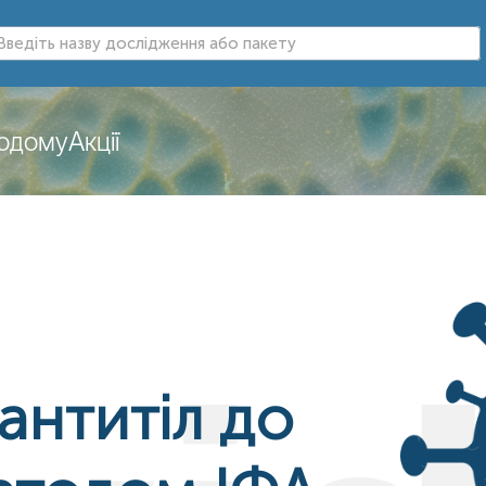
додому
Акції
антитіл до