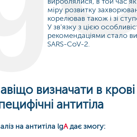
вироблялися, в той час як
міру розвитку захворюван
корелював також і зі сту
У зв'язку з цією особливі
рекомендаціями стало виз
SARS-CoV-2.
авіщо визначати в крові
пецифічні антитіла
аліз на антитіла lg
A
дає змогу: