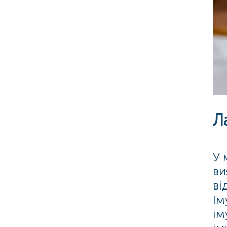
Л
У 
ви
ві
Ім
ім