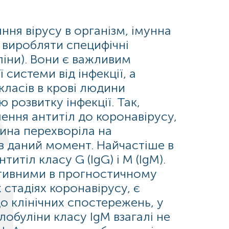
ння вірусу в організм, імунна
виробляти специфічні
ліни). Вони є важливим
системи від інфекції, а
класів в крові людини
 розвитку інфекції. Так,
ення антитіл до коронавірусу,
ина перехворіла на
в даний момент. Найчастіше в
титіл класу G (IgG) і М (IgM).
тивними в прогностичному
 стадіях коронавірусу, є
до клінічних спостережень, у
лобуліни класу IgM взагалі не