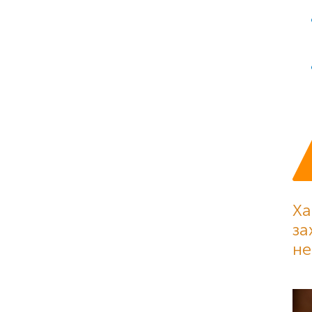
Ха
за
не