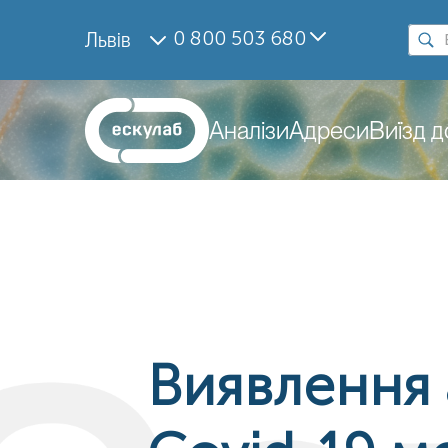
0 800 503 680
Львів
Аналізи
Адреси
Виїзд 
Виявлення 