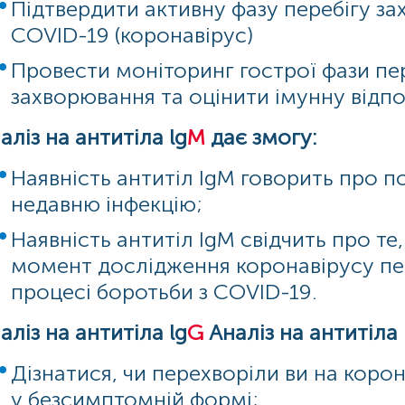
Підтвердити активну фазу перебігу з
COVID-19 (коронавірус)
Провести моніторинг гострої фази пе
захворювання та оцінити імунну відпо
аліз на антитіла lg
M
дає змогу:
Наявність антитіл IgM говорить про п
недавню інфекцію;
Наявність антитіл IgM свідчить про те
момент дослідження коронавірусу пе
процесі боротьби з COVID-19.
аліз на антитіла lg
G
Аналіз на антитіла 
Дізнатися, чи перехворіли ви на коро
у безсимптомній формі;