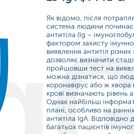
Як відомо, після потрапля
система людини починає 
антитіла (Ig – імуноглобу
фактором захисту імунної 
виявлення антитіл різних 
дозволяє визначити стадію
пройшовши тест на виявл
можна дізнатися, що люд
коронавірус або ж хвора 
крові визначають рівень ан
Однак найбільш інформа
плані, особливо на ранніх
антитіла IgA. Відповідно 
багатьох пацієнтів імуног