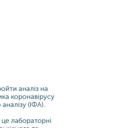
ойти аналіз на
тика коронавірусу
налізу (ІФА).
 це лабораторні