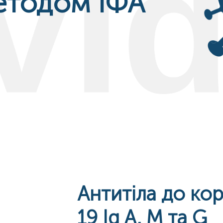
етодом ІФА
Антитіла до ко
19 Ig A, M та G