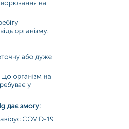
ахворювання на
ребігу
відь організму.
оточну або дуже
, що організм на
ребуває у
lg
дає змогу:
навірус COVID-19