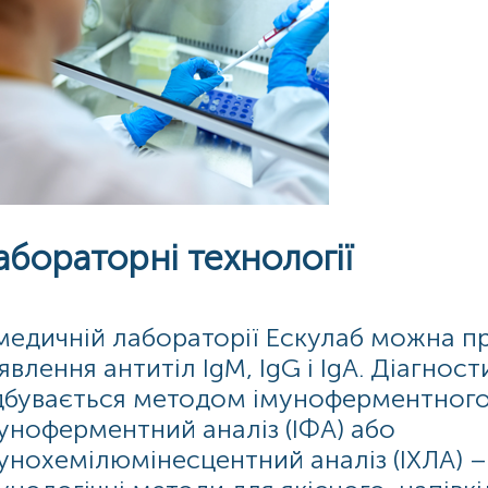
абораторні технології
медичній лабораторії Ескулаб можна пр
явлення антитіл IgM, IgG і IgA. Діагнос
дбувається методом імуноферментного а
уноферментний аналіз (ІФА) або
унохемілюмінесцентний аналіз (ІХЛА) –