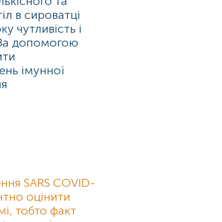
лькісного та
іл в сироватці
ку чутливість і
. За допомогою
ити
ень імунної
ня
ння SARS COVID-
нтно оцінити
мі, тобто факт