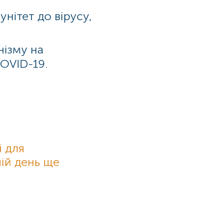
унітет до вірусу,
нізму на
OVID-19.
і для
ій день ще