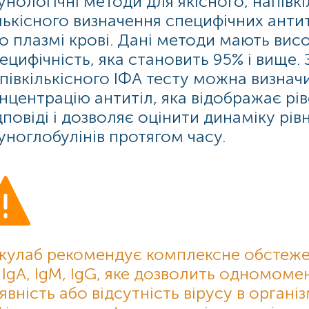
унологічні методи для якісного, напівкі
лькісного визначення специфічних антит
о плазмі крові. Дані методи мають висо
ецифічність, яка становить 95% і вище
півкількісного ІФА тесту можна визнач
нцентрацію антитіл, яка відображає рів
дповіді і дозволяє оцінити динаміку рів
уноглобулінів протягом часу.
кулаб рекомендує комплексне обстеже
 IgA, IgM, IgG, яке дозволить одномоме
явність або відсутність вірусу в організ