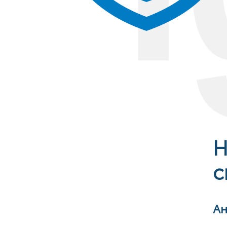
Н
с
Ан