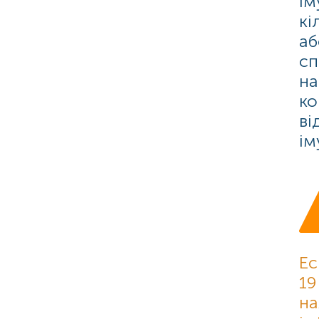
ім
кі
аб
сп
на
ко
ві
ім
Ес
19
на