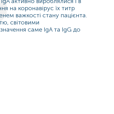
 IgA активно вироблялися і в
ня на коронавірус їх титр
пенем важкості стану пацієнта.
стю, світовими
начення саме IgA та IgG до