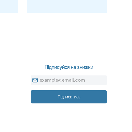
Рівень фетальної ДНК зростає приблизно на
0,1%
щотижня
висока фракція (понад
35–40%
) іноді може вказувати на аномалії
часних пологів
Підписуйся на знижки
Підписатись