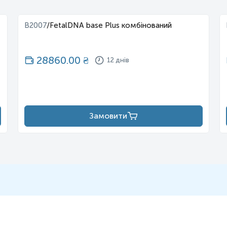
оциркулюючої позаклітинної ДНК (cfDNA), яка потрапляє в материн
B2007
/
FetalDNA base Plus комбінований
х станів:
28860.00
₴
12 днів
 яка вивільняється плацентою в материнський кровотік. НІПТ доз
Замовити
ться в рідини організму людини у формі сегментованих молекул за
уумами, є гетерогенною та динамічно коливається, відображаючи тим
ляді коротких фрагментів (150-200 пар основ) внаслідок апаптозу 
агітної у малих кількостях вже з 7 тижнів вагітності. Достатній 
Співвідношення концентрації плодової вільноциркулюючої ДНК до 
гностичну цінність. Для трисомії 21 чутливість і специфічність 
нтованих інвазивних процедур (амніоцентезу чи біопсії ворсин хор
ь значно ширший діагностичний потенціал: