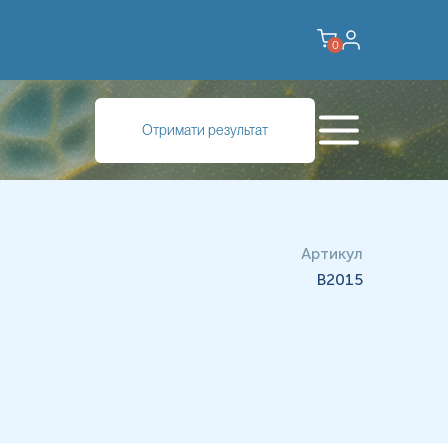
0
Отримати результат
Артикул
B2015
НК; НІПТ