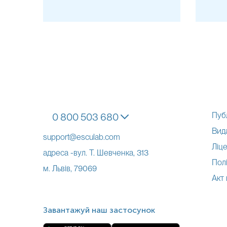
Високий індекс маси тіла (ІМТ):
При ожирінні матері спостеріга
жирових клітин (адипоцитів), що викидає велику кількість матер
"розбавляючи" ДНК плода
Ранній термін гестації:
До 10-го тижня концентрація
cffDNA
мож
аналізу
Багатоплідна вагітність:
При двійні ДНК кожного плода може б
одноплідній вагітності
Прийом ліків:
Вживання низькомолекулярних гепаринів (наприк
знижувати рівень доступної фетальної ДНК
Материнські стани:
Аутоімунні захворювання (системний червон
процеси можуть значно підвищувати рівень власної ДНК матері
Пуб
0 800 503 680
Діапазон вимірювань
:
Вид
support@esculab.com
Хромосома 13 - негативний/позитив
Ліце
Хромосома 18 - негативний/позитив
адреса -вул. Т. Шевченка, 313
Полі
Хромосома 21 - негативний/позитив
м. Львів, 79069
Акт
*
Одиниці вимірювання, референтні значення та діапазон вимірюва
Завантажуй наш застосунок