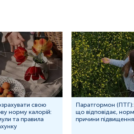
ого-Тернера, Кляйнфельтера та інших.
(наприклад, синдром Ді Джорджі), які неможливо виявити за доп
ку прееклампсії, затримки внутрішньоутробного розвитку плода (З
требує врахування індивідуального анамнезу пацієнтки:
ри вагітностях після ЕКЗ, зокрема з використанням донорських о
 застосування специфічних біоінформатичних алгоритмів.
 показує високу ефективність, хоча розрахунок індивідуального р
онад 30 спостерігається зниження фетальної фракції через збільшен
ня на пізніший термін.
уть отримати об'єктивну інформацію про генетичний статус плод
рівень сучасної медичної опіки.
озрахувати свою
Паратгормон (ПТГ):
ву норму калорій:
що відповідає, норм
ули та правила
причини підвищення
Підвищують
:
ахунку