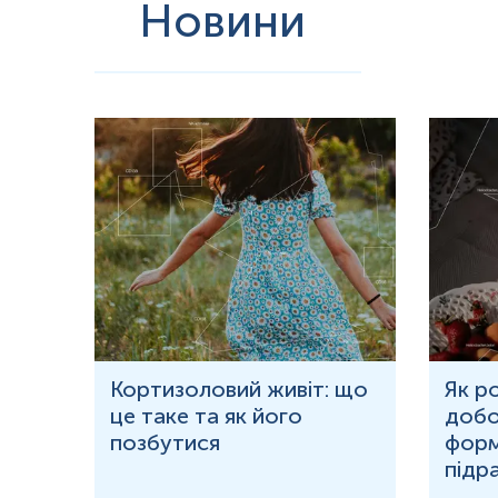
Новини
Аномалії статевих хромосом:
виявлення синдромів Шерешевськ
Мікроделеційні синдроми:
пошук втрачених ділянок хромосом 
Рідкісні анеуплоїдії:
аналіз усіх 23 пар хромосом.
Прогнозування акушерських ризиків:
оцінка ймовірності розвит
дисфункцією.
Метод відповідає принципам персоналізованої медицини, проте по
Допоміжні репродуктивні технології (ДРТ):
НІПТ є ефективним п
випадках генетична відмінність між матір’ю та плодом вимагає
Багатоплідна вагітність:
Для моно- та дихоріальних двієнь тест
Материнські фактори:
У пацієнток з індексом маси тіла (ІМТ) п
жирової тканини. Це може вимагати перенесення дати тестуван
НІПТ сьогодні є пріоритетним вибором для пацієнток, які прагн
клінічну практику дозволяє забезпечити спокій батьків та високий 
ю
Кортизоловий живіт: що
Як р
це таке та як його
добо
Інтерферуючі чинники
ня у
позбутися
форм
Знижують
:
підр