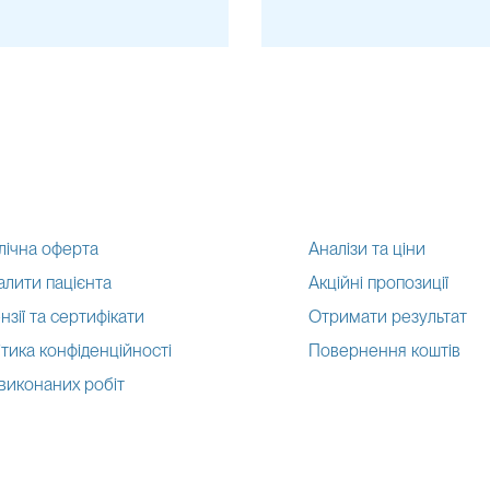
ється інтенсивний розпад
Прогресування вагітності:
инської ДНК у кров,
Певні патології:
Надмірно 
плаценти або ризик перед
е бути недостатньою для
ути меншою, ніж при
лад, еноксапарину) може
ий вовчак) або онкологічні
лічна оферта
Аналізи та ціни
алити пацієнта
Акційні пропозиції
ний
нзії та сертифікати
Отримати результат
ний
тика конфіденційності
Повернення коштів
ний
 виконаних робіт
нь можуть змінюватися у відповідності до зміни тест-систем.