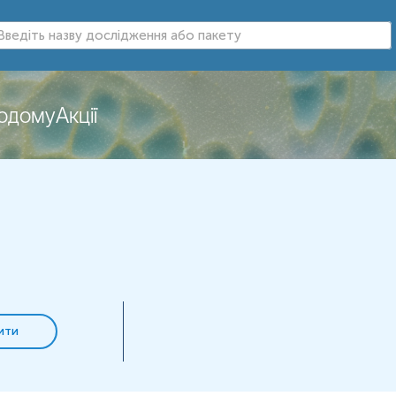
додому
Акції
ити
інг; Пренатальний ДНК-скринінг;
NIPS; Т
ест на вільньну фетальну Д