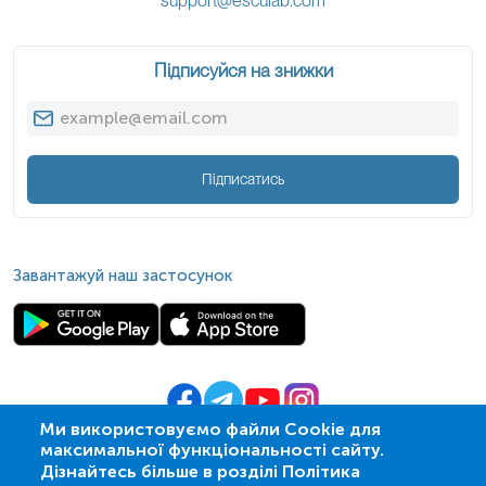
support@esculab.com
Підписуйся на знижки
Підписатись
Завантажуй наш застосунок
Ми використовуємо файли Cookie для
максимальної функціональності сайту.
© 2009-
2026
| ПСМЛ «Ескулаб»
Дізнайтесь більше в розділі Політика
IT партнер MZ-group