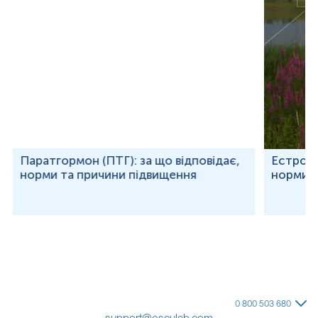
Паратгормон (ПТГ): за що відповідає,
Естроген
норми та причини підвищення
норми т
0 800 503 680