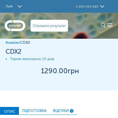
Дослідження
Львів
0 800 503 680
CDX2
Матеріал
Отримати результат
Парафінові блоки
Аналізи
/
CDX2
*
Одиниці вимірювання, референтні значення та діапазон
CDX2
вимірювань можуть змінюватися у відповідності до зміни
тест-систем.
Термін виконання
10 днів
1290
.00грн
ПІДГОТОВКА
ВІДГУКИ
ОПИС
0