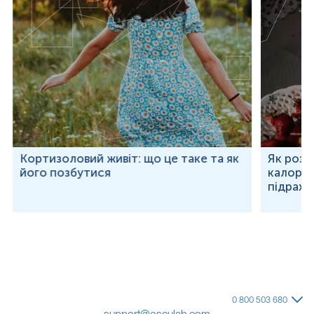
Кортизоловий живіт: що це таке та як
Як розр
його позбутися
калорій
підраху
0 800 503 680