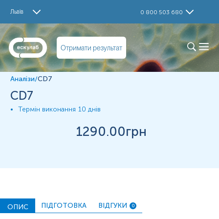
Дослідження
Львів
0 800 503 680
CD7
Матеріал
Отримати результат
Парафінові блоки
Аналізи
/
CD7
*
Одиниці вимірювання, референтні значення та діапазон
CD7
вимірювань можуть змінюватися у відповідності до зміни
тест-систем.
Термін виконання
10 днів
1290
.00грн
ПІДГОТОВКА
ВІДГУКИ
ОПИС
0