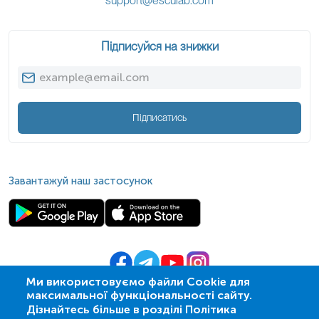
support@esculab.com
Підписуйся на знижки
Підписатись
Завантажуй наш застосунок
Ми використовуємо файли Cookie для
максимальної функціональності сайту.
© 2009-
2026
| ПСМЛ «Ескулаб»
Дізнайтесь більше в розділі Політика
IT партнер MZ-group