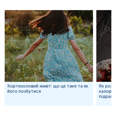
Кортизоловий живіт: що це таке та як
Як розр
його позбутися
калорій
підраху