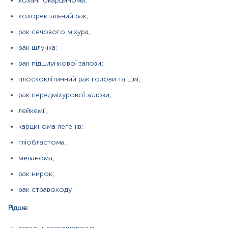
холангіокарцинома;
рак стравоходу.
колоректальний рак;
Рідше:
рак сечового міхура;
запальні захворювання;
рак шлунка;
травми та поранення;
рак підшлункової залози;
вагітність;
плоскоклітинний рак голови та шиї;
аутоімунні захворювання.
рак передміхурової залози;
лейкемії;
Причини зниження рівня
карцинома легенів;
Не має важливого діагностичного значення.
гліобластома;
меланома;
Матеріал
рак нирок;
Парафінові блоки
рак стравоходу.
Рідше:
*
Одиниці вимірювання, референтні значення та діапазон
вимірювань можуть змінюватися у відповідності до зміни