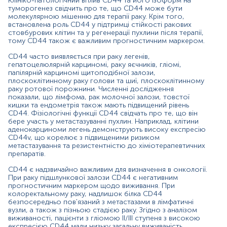
Клініко-патологічний вплив CD44 та його ізоформ на
CD44 безпосередньо пов'язаний з метастазами в
туморогенез свідчить про те, що CD44 може бути
лімфатичні вузли, а також з пізньою стадією раку.
молекулярною мішенню для терапії раку. Крім того,
встановлена роль CD44 у підтримці стійкості ракових
Згідно з аналізом виживаності, пацієнти з гліомою II/III
стовбурових клітин та у регенерації пухлини після терапії,
ступеня з високою експресією CD44 мали низьку
тому CD44 також є важливим прогностичним маркером.
загальну виживаність порівняно з особами з низьким
рівнем CD44.
CD44 часто виявляється при раку легенів,
гепатоцелюлярній карциномі, раку яєчників, гліомі,
Показання до призначення:
папілярній карциномі щитоподібної залози,
плоскоклітинному раку голови та шиї, плоскоклітинному
Діагностика онкологічних захворювань (у
раку ротової порожнини. Численні дослідження
комплексі з іншими дослідженнями);
показали, що лімфома, рак молочної залози, товстої
кишки та ендометрія також мають підвищений рівень
Визначення ризику прогресування онкологічних
CD44. Фізіологічні функції CD44 свідчать про те, що він
захворювань;
бере участь у метастазуванні пухлин. Наприклад, клітини
аденокарциноми легень демонструють високу експресію
CD44v, що корелює з підвищеними ризиком
Прогнозування ризику метастазування;
метастазування та резистентністю до хіміотерапевтичних
препаратів.
Визначення ефективності лікування раку;
CD44 є надзвичайно важливим для визначення в онкології.
Моніторинг ризику рецидиву онкологічних
При раку підшлункової залози CD44 є негативним
захворювань.
прогностичним маркером щодо виживання. При
колоректальному раку, надлишок білка CD44
Причини підвищення рівня
безпосередньо пов'язаний з метастазами в лімфатичні
вузли, а також з пізньою стадією раку. Згідно з аналізом
Злоякісні онкологічні захворювання:
виживаності, пацієнти з гліомою II/III ступеня з високою
експресією CD44 мали низьку загальну виживаність