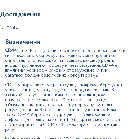
Клініко-патологічний вплив CD44 та його ізоформ на
туморогенез свідчить про те, що CD44 може бути
молекулярною мішенню для терапії раку. Крім того,
Дослідження
встановлена роль CD44 у підтримці стійкості ракових
стовбурових клітин та у регенерації пухлини після
терапії, тому CD44 також є важливим прогностичним
CD44
маркером.
Визначення
CD44 часто виявляється при раку легенів,
гепатоцелюлярній карциномі, раку яєчників, гліомі,
CD44
– це ГК-зв'язуючий глікопротеїн на поверхні клітини,
папілярній карциномі щитоподібної залози,
який надмірно експресується майже всіма пухлинами
епітеліального походження і відіграє важливу роль в
плоскоклітинному раку голови та шиї,
ініціації пухлинного процесу й метастазуванні. CD44 є
плоскоклітинному раку ротової порожнини. Численні
важливим маркером ракових стовбурових клітин
дослідження показали, що лімфома, рак молочної
багатьох солідних злоякісних новоутворень.
залози, товстої кишки та ендометрія також мають
підвищений рівень CD44. Фізіологічні функції CD44
CD44 у нормі виконує різні функції, зокрема, бере участь
свідчать про те, що він бере участь у метастазуванні
у поділі клітин, міграції, адгезії та передачі сигналів. Він
пухлин. Наприклад, клітини аденокарциноми легень
зазвичай зв'язується зі своїм основним лігандом
демонструють високу експресію CD44v, що корелює з
гіалуроновою кислотою (ГК). Вважається, що це
зв'язування відповідає за клітинну передачу сигналів і
підвищеними ризиком метастазування та
регуляцію інших біологічних процесів у клітинах. Крім
резистентністю до хіміотерапевтичних препаратів.
того, CD44 бере участь у регуляції проліферації та
диференціації ракових клітин. Це відкриває можливості
CD44 є надзвичайно важливим для визначення в
для використання CD44 як біомаркера для діагностики
онкології. При раку підшлункової залози CD44 є
раку.
негативним прогностичним маркером щодо
виживання. При колоректальному раку, надлишок білка