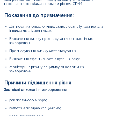
рак жовчного міхура;
порівняно з особами з низьким рівнем CD44.
гепатоцелюлярна карцинома;
Показання до призначення:
холангіокарцинома;
Діагностика онкологічних захворювань (у комплексі з
колоректальний рак;
іншими дослідженнями);
рак сечового міхура;
Визначення ризику прогресування онкологічних
захворювань;
рак шлунка;
Прогнозування ризику метастазування;
рак підшлункової залози;
Визначення ефективності лікування раку;
плоскоклітинний рак голови та шиї;
Моніторинг ризику рецидиву онкологічних
рак передміхурової залози;
захворювань.
лейкемії;
Причини підвищення рівня
карцинома легенів;
Злоякісні онкологічні захворювання:
гліобластома;
рак жовчного міхура;
меланома;
гепатоцелюлярна карцинома;
рак нирок;