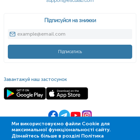
support@esculab.com
Підписуйся на знижки
Підписатись
Завантажуй наш застосунок
Ми використовуємо файли Cookie для
максимальної функціональності сайту.
© 2009-
2026
| ПСМЛ «Ескулаб»
Дізнайтесь більше в розділі Політика
IT партнер MZ-group