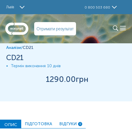
Дослідження
Львів
0 800 503 680
CD21
Матеріал
Отримати результат
Парафінові блоки
Аналізи
/
CD21
*
Одиниці вимірювання, референтні значення та діапазон
CD21
вимірювань можуть змінюватися у відповідності до зміни
тест-систем.
Термін виконання
10 днів
1290
.00грн
ПІДГОТОВКА
ВІДГУКИ
ОПИС
0