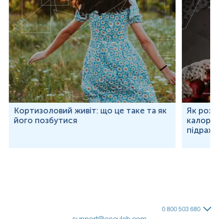
Кортизоловий живіт: що це таке та як
Як розр
його позбутися
калорій
підраху
0 800 503 680