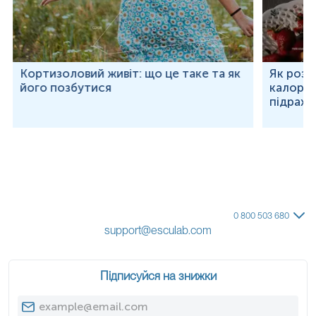
Кортизоловий живіт: що це таке та як
Як розр
його позбутися
калорій
підраху
0 800 503 680
support@esculab.com
Підписуйся на знижки