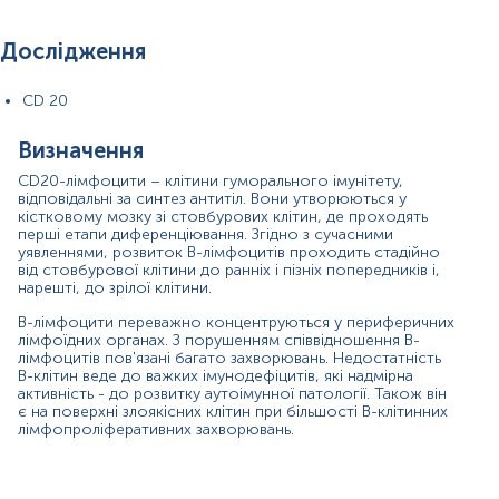
Парафінові блоки
Дослідження
CD 20
*
Одиниці вимірювання, референтні значення та діапазон
вимірювань можуть змінюватися у відповідності до зміни
тест-систем.
Визначення
CD20-лімфоцити – клітини гуморального імунітету,
відповідальні за синтез антитіл. Вони утворюються у
кістковому мозку зі стовбурових клітин, де проходять
перші етапи диференціювання. Згідно з сучасними
уявленнями, розвиток В-лімфоцитів проходить стадійно
від стовбурової клітини до ранніх і пізніх попередників і,
нарешті, до зрілої клітини.
B-лімфоцити переважно концентруються у периферичних
лімфоїдних органах. З порушенням співвідношення В-
лімфоцитів пов'язані багато захворювань. Недостатність
В-клітин веде до важких імунодефіцитів, які надмірна
активність - до розвитку аутоімунної патології. Також він
є на поверхні злоякісних клітин при більшості B-клітинних
лімфопроліферативних захворювань.