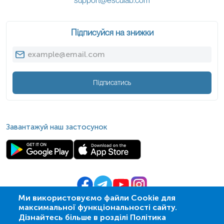
support@esculab.com
Підписуйся на знижки
Підписатись
Завантажуй наш застосунок
Ми використовуємо файли Cookie для
максимальної функціональності сайту.
© 2009-
2026
| ПСМЛ «Ескулаб»
Дізнайтесь більше в розділі Політика
IT партнер MZ-group