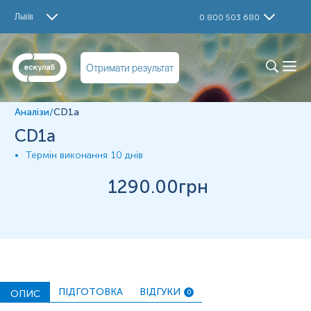
Дослідження
Львів
0 800 503 680
CD1a
Матеріал
Отримати результат
Парафінові блоки
Аналізи
/
CD1a
*
Одиниці вимірювання, референтні значення та діапазон
CD1a
вимірювань можуть змінюватися у відповідності до зміни
тест-систем.
Термін виконання
10 днів
1290
.00грн
ПІДГОТОВКА
ВІДГУКИ
ОПИС
0