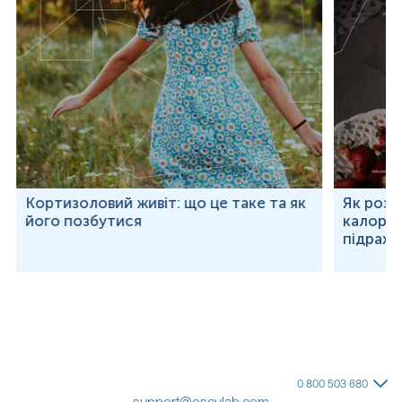
Кортизоловий живіт: що це таке та як
Як розр
його позбутися
калорій
підраху
0 800 503 680