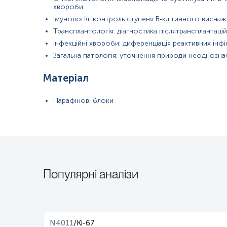
хвороби.
Імунологія: контроль ступеня В‑клітинного виснаж
Трансплантологія: діагностика післятрансплантаці
Інфекційні хвороби: диференціація реактивних інфіл
Загальна патологія: уточнення природи неоднозначн
Матеріал
Парафінові блоки
Популярні аналізи
N4011
/
Ki-67