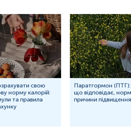
озрахувати свою
Паратгормон (ПТГ):
ву норму калорій:
що відповідає, норм
ули та правила
причини підвищення
ахунку