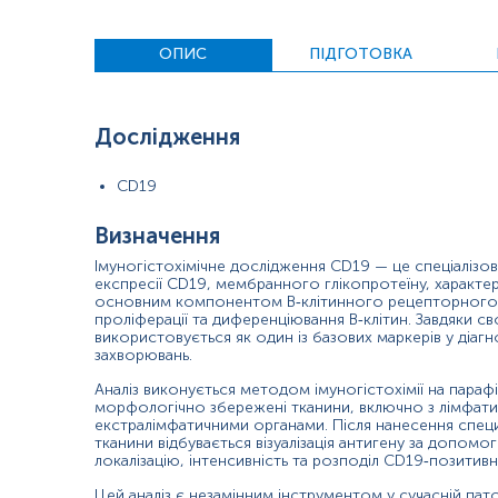
Диференційна діагностика лімфопроліферативних поруш
Характеристика атипових лімфоїдних агрегатів у негем
ОПИС
ПІДГОТОВКА
Значення результатів
Позитивне забарвлення CD19 свідчить про наявність клітин В
Дослідження
на плазматичних клітинах. У патологічних станах інтенсивні
може свідчити на користь діагнозу В‑клітинної неоплазії, то
В‑клітинній популяції може вказувати на аберантну втрату ан
CD19
Причини підвищення рівня
Визначення
В‑клітинні лімфоми зі збереженою або підвищеною ек
Імуногістохімічне дослідження CD19 — це спеціаліз
Реактивна лімфоїдна гіперплазія внаслідок інфекцій чи 
експресії CD19, мембранного глікопротеїну, характер
Проліферація ранніх попередників В‑клітин.
основним компонентом В‑клітинного рецепторного ком
проліферації та диференціювання В‑клітин. Завдяки с
Післятрансплантаційні лімфопроліферативні розлади.
використовується як один із базових маркерів у діаг
Хронічні запальні стани з активацією вторинної лімфоїд
захворювань.
Причини зниження рівня
Аналіз виконується методом імуногістохімії на параф
морфологічно збережені тканини, включно з лімфати
Втрата антигену при високозлоякісних або трансформо
екстралімфатичними органами. Після нанесення спец
Диференціювання у плазматичні клітини, які природно
тканини відбувається візуалізація антигену за допом
локалізацію, інтенсивність та розподіл CD19‑позитивн
Вплив таргетної терапії, зокрема анти‑CD19 моноклона
Технічні похибки, пов’язані з фіксацією тканини або е
Цей аналіз є незамінним інструментом у сучасній пато