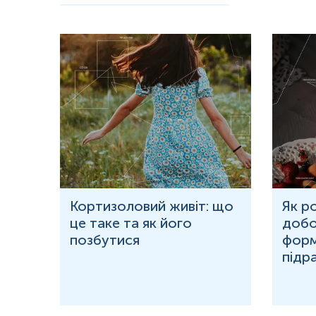
ю
Кортизоловий живіт: що
Як р
це таке та як його
добо
ня у
позбутися
форм
підр