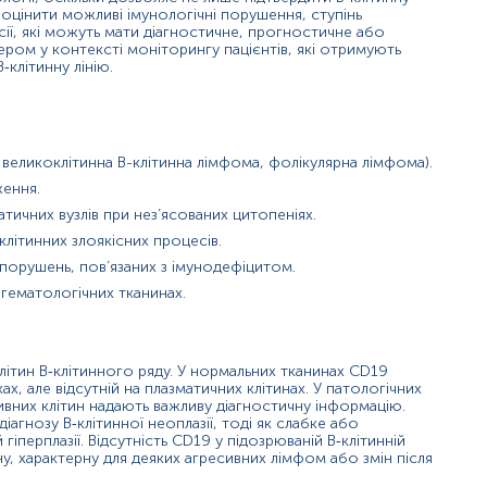
ітин.
 оцінити можливі імунологічні порушення, ступінь
сії, які можуть мати діагностичне, прогностичне або
ром у контексті моніторингу пацієнтів, які отримують
‑клітинну лінію.
нних неоплазій; оцінка мінімальної залишкової хвороби.
 при терапії аутоімунних захворювань.
 лімфопроліферативних розладів.
тів від злоякісних процесів.
 великоклітинна В-клітинна лімфома, фолікулярна лімфома).
мфоїдних агрегатів у біопсіях органів.
ження.
тичних вузлів при нез’ясованих цитопеніях.
клітинних злоякісних процесів.
порушень, пов’язаних з імунодефіцитом.
егематологічних тканинах.
нь можуть змінюватися у відповідності до зміни тест-систем.
літин В‑клітинного ряду. У нормальних тканинах CD19
ах, але відсутній на плазматичних клітинах. У патологічних
тивних клітин надають важливу діагностичну інформацію.
іагнозу В‑клітинної неоплазії, тоді як слабке або
іперплазії. Відсутність CD19 у підозрюваній В‑клітинній
у, характерну для деяких агресивних лімфом або змін після