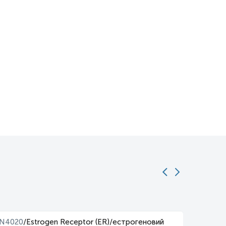
N4020
/
Estrogen Receptor (ER)/естрогеновий
N4021