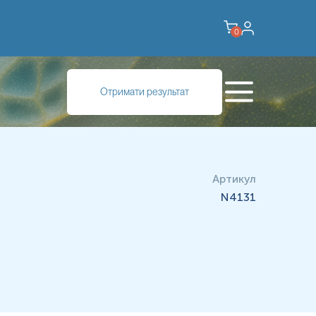
0
19, мембранного глікопротеїну, характерного для більшості
Отримати результат
ль у регуляції активації, проліферації та диференціювання
у діагностиці гематологічних та лімфопроліферативних
гічно збережені тканини, включно з лімфатичними вузлами,
до CD19 на тонкі зрізи тканини відбувається візуалізація
ивних клітин у досліджуваному зразку.
Артикул
ухлинних або реактивних інфільтратів, але й оцінити можливі
N4131
, прогностичне або терапевтичне значення. CD19 також є
 В‑клітинну лінію.