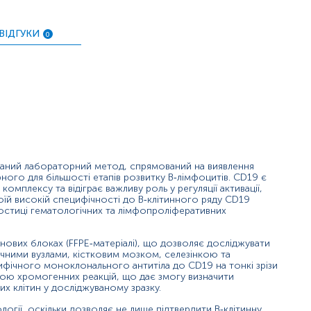
ень, пов’язаних з імунодефіцитом.
атологічних тканинах.
ВІДГУКИ
0
‑клітинного ряду. У нормальних тканинах CD19 експресується 
сть, розподіл і щільність CD19‑позитивних клітин надають ва
ді як слабке або поодиноке забарвлення частіше відповідає ре
тигену, характерну для деяких агресивних лімфом або змін піс
спресією CD19.
ований лабораторний метод, спрямований на виявлення
аутоімунних процесів.
ного для більшості етапів розвитку В‑лімфоцитів. CD19 є
плексу та відіграє важливу роль у регуляції активації,
воїй високій специфічності до В‑клітинного ряду CD19
ностиці гематологічних та лімфопроліферативних
ної тканини.
інових блоках (FFPE‑матеріалі), що дозволяє досліджувати
чними вузлами, кістковим мозком, селезінкою та
ваних В‑клітинних лімфомах.
ифічного моноклонального антитіла до CD19 на тонкі зрізи
 не експресують CD19.
огою хромогенних реакцій, що дає змогу визначити
их клітин у досліджуваному зразку.
льних антитіл.
тапами препарування.
логії, оскільки дозволяє не лише підтвердити В‑клітинну