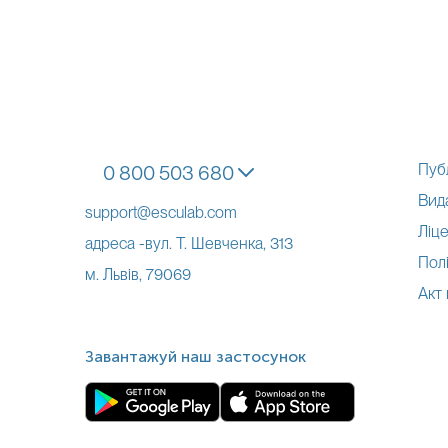
Пуб
0 800 503 680
Вид
support@esculab.com
Ліце
адреса -вул. Т. Шевченка, 313
Полі
м. Львів, 79069
Акт
Завантажуй наш застосунок