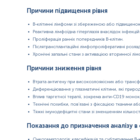
Причини підвищення рівня
В‑клітинні лімфоми зі збереженою або підвищено
Реактивна лімфоїдна гіперплазія внаслідок інфекцій
Проліферація ранніх попередників В‑клітин.
Післятрансплантаційні лімфопроліферативні розлад
Хронічні запальні стани з активацією вторинної лім
Причини зниження рівня
Втрата антигену при високозлоякісних або транс
Диференціювання у плазматичні клітини, які прир
Вплив таргетної терапії, зокрема анти‑CD19 монок
Технічні похибки, пов’язані з фіксацією тканини а
Тяжкі імунодефіцитні стани зі зменшенням кількості
Показання до призначення аналізу в
Онкогематологія: класифікація та субтипування В‑к