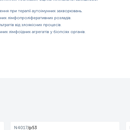
ення при терапії аутоімунних захворювань.
йних лімфопроліферативних розладів.
ьтратів від злоякісних процесів.
их лімфоїдних агрегатів у біопсіях органів.
N4017
/
p53