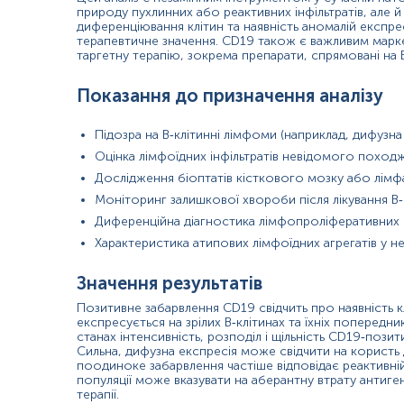
Тяжкі імунодефіцитні стани зі зменшенням кількості В‑кл
природу пухлинних або реактивних інфільтратів, але й
диференціювання клітин та наявність аномалій експре
Показання до призначення аналізу в окремих напрямках
терапевтичне значення. CD19 також є важливим марке
таргетну терапію, зокрема препарати, спрямовані на В
Онкогематологія: класифікація та субтипування В‑кліти
Імунологія: контроль ступеня В‑клітинного виснаження
Показання до призначення аналізу
Трансплантологія: діагностика післятрансплантаційних
Інфекційні хвороби: диференціація реактивних інфільтра
Підозра на В‑клітинні лімфоми (наприклад, дифузна
Загальна патологія: уточнення природи неоднозначних лі
Оцінка лімфоїдних інфільтратів невідомого поход
Матеріал
Дослідження біоптатів кісткового мозку або лімфа
Парафінові блоки
Моніторинг залишкової хвороби після лікування В‑
Диференційна діагностика лімфопроліферативних 
Характеристика атипових лімфоїдних агрегатів у н
*
Одиниці вимірювання, референтні значення та діапазон вимірюва
Значення результатів
Позитивне забарвлення CD19 свідчить про наявність к
експресується на зрілих В‑клітинах та їхніх попередник
станах інтенсивність, розподіл і щільність CD19‑пози
Сильна, дифузна експресія може свідчити на користь д
поодиноке забарвлення частіше відповідає реактивній г
популяції може вказувати на аберантну втрату антиген
терапії.