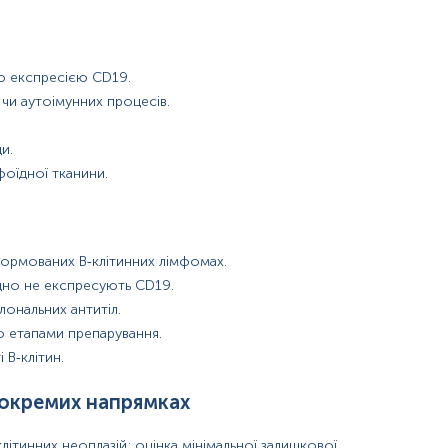
ю експресією CD19.
 чи аутоімунних процесів.
и.
фоїдної тканини.
формованих В‑клітинних лімфомах.
одно не експресують CD19.
лональних антитіл.
бо етапами препарування.
 В‑клітин.
 окремих напрямках
літинних неоплазій; оцінка мінімальної залишкової