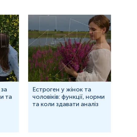
 за
Естроген у жінок та
Що 
и та
чоловіків: функції, норми
дор
та коли здавати аналіз
озн