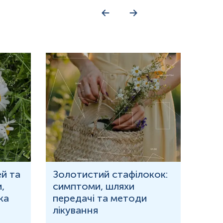
й та
Золотистий стафілокок:
Що 
,
симптоми, шляхи
кров
ка
передачі та методи
при
лікування