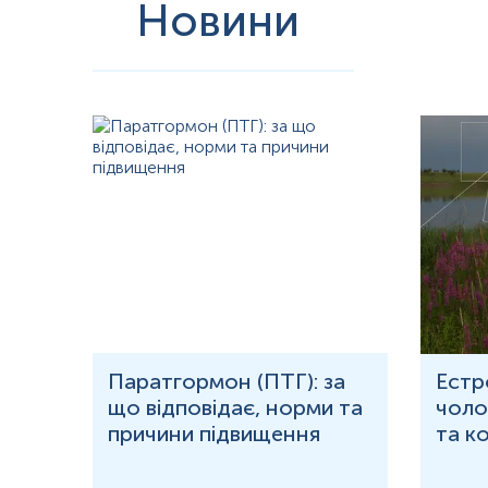
Новини
рома
Паратгормон (ПТГ): за
Естр
що відповідає, норми та
чолов
причини підвищення
та к