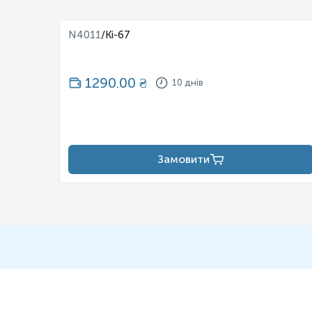
N4011
/
Ki-67
1290.00
₴
10 днів
Замовити