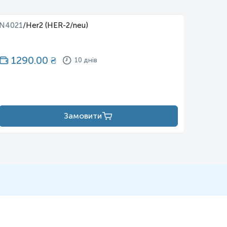
N4021
/
Her2 (HER-2/neu)
N4026
1290.00
₴
12
10 днів
Замовити