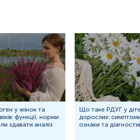
оген у жінок та
Що таке РДУГ у діте
іків: функції, норми
дорослих: симптоми
оли здавати аналіз
ознаки та діагности