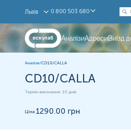
Дослідження
0 800 503 680
Львів
CD10/CALLA
Матеріал
Парафінові блоки
Аналізи
Адреси
Виїзд 
*
Одиниці вимірювання, референтні значення та діапазон вимірюва
Аналізи
/
CD10/CALLA
CD10/CALLA
Термін виконання
:
10 днів
1290
.00 грн
Ціна