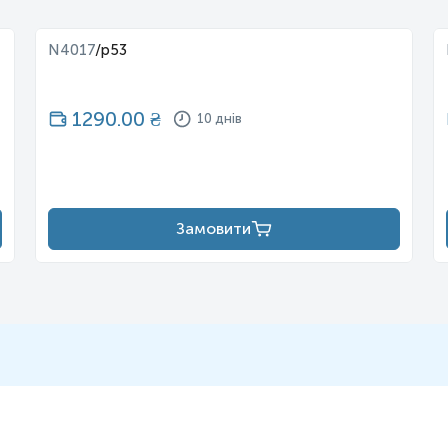
N4017
/
p53
1290.00
₴
10 днів
Замовити