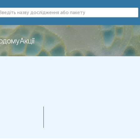
додому
Акції
нь можуть змінюватися у відповідності до зміни тест-систем.