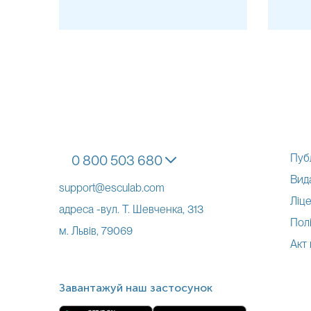
Пуб
0 800 503 680
Вид
support@esculab.com
Ліце
адреса -вул. Т. Шевченка, 313
Полі
м. Львів, 79069
Акт
Завантажуй наш застосунок