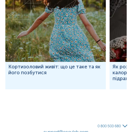
Кортизоловий живіт: що це таке та як
Як розр
його позбутися
калорій
підраху
0 800 503 680