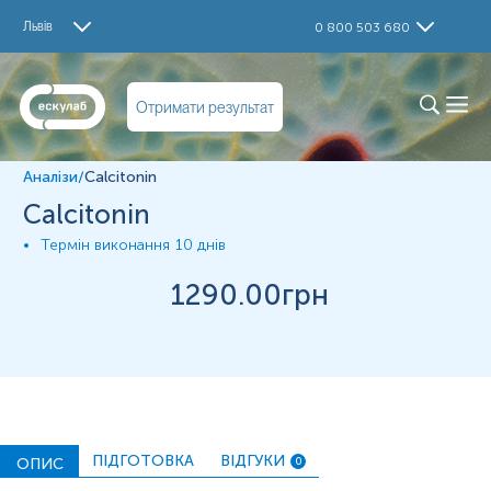
Дослідження
Львів
0 800 503 680
Calcitonin
Матеріал
Отримати результат
Парафінові блоки
Аналізи
/
Calcitonin
*
Одиниці вимірювання, референтні значення та діапазон
Calcitonin
вимірювань можуть змінюватися у відповідності до зміни
тест-систем.
Термін виконання
10 днів
1290
.00грн
ПІДГОТОВКА
ВІДГУКИ
ОПИС
0