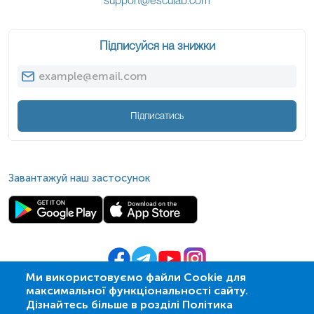
support@esculab.com
Підписуйся на знижки
Підписатись
Завантажуй наш застосунок
Ми використовуємо файли Cookie для
максимальної функціональності сайту.
© 2009-
2026
| ПСМЛ «Ескулаб»
Дізнайтесь більше в розділі Політика
IT партнер MZ-group