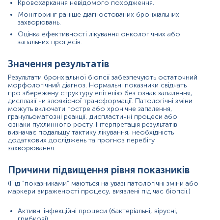
Кровохаркання невідомого походження.
Аутоімунні або алергічні запальні реакції.
Моніторинг раніше діагностованих бронхіальних
Інтенсивний неопластичний ріст.
захворювань.
Пізні стадії хронічного бронхіту або
Оцінка ефективності лікування онкологічних або
бронхоектазів.
запальних процесів.
Причини зниження рівня показників
Значення результатів
Ефективна протизапальна або антимікробна
терапія.
Результати бронхіальної біопсії забезпечують остаточний
Регресія неопластичних процесів після лікування.
морфологічний діагноз. Нормальні показники свідчать
про збережену структуру епітелію без ознак запалення,
Усунення або зменшення впливу шкідливих
дисплазії чи злоякісної трансформації. Патологічні зміни
факторів довкілля.
можуть включати гостре або хронічне запалення,
Стабілізація хронічних бронхіальних захворювань.
гранульоматозні реакції, диспластичні процеси або
Ранні стадії патологічних процесів із мінімальними
ознаки пухлинного росту. Інтерпретація результатів
морфологічними змінами.
визначає подальшу тактику лікування, необхідність
додаткових досліджень та прогноз перебігу
Показання до призначення аналізу в окремих
захворювання.
напрямках
Причини підвищення рівня показників
Онкологія:
діагностика підозри на бронхіальний
рак, метастатичні ураження або передракові
(Під “показниками” маються на увазі патологічні зміни або
стани.
маркери вираженості процесу, виявлені під час біопсії.)
Пульмонологія:
виявлення хронічних запальних
захворювань, включно з саркоїдозом та ХОЗЛ.
Активні інфекційні процеси (бактеріальні, вірусні,
Інфекція:
підтвердження туберкульозу, грибкових
грибкові).