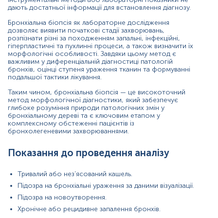
Оцінка ефективності лікування онкологічних або
дають достатньої інформації для встановлення діагнозу.
запальних процесів.
Бронхіальна біопсія як лабораторне дослідження
Значення результатів
дозволяє виявити початкові стадії захворювань,
розпізнати різні за походженням запальні, інфекційні,
гіперпластичні та пухлинні процеси, а також визначити їх
Результати бронхіальної біопсії забезпечують
морфологічні особливості. Завдяки цьому метод є
остаточний морфологічний діагноз. Нормальні
важливим у диференціальній діагностиці патологій
показники свідчать про збережену структуру епітелію
бронхів, оцінці ступеня ураження тканин та формуванні
без ознак запалення, дисплазії чи злоякісної
подальшої тактики лікування.
трансформації. Патологічні зміни можуть включати
гостре або хронічне запалення, гранульоматозні
Таким чином, бронхіальна біопсія — це високоточний
реакції, диспластичні процеси або ознаки пухлинного
метод морфологічної діагностики, який забезпечує
росту. Інтерпретація результатів визначає подальшу
глибоке розуміння природи патологічних змін у
бронхіальному дереві та є ключовим етапом у
тактику лікування, необхідність додаткових досліджень
комплексному обстеженні пацієнтів із
та прогноз перебігу захворювання.
бронхолегеневими захворюваннями.
Причини підвищення рівня показників
Показання до проведення аналізу
(Під “показниками” маються на увазі патологічні зміни
або маркери вираженості процесу, виявлені під час
Тривалий або нез’ясований кашель.
біопсії.)
Підозра на бронхіальні ураження за даними візуалізації.
Активні інфекційні процеси (бактеріальні, вірусні,
Підозра на новоутворення.
грибкові).
Хронічний вплив подразників, зокрема
Хронічне або рецидивне запалення бронхів.
тютюнового диму або промислових полютантів.