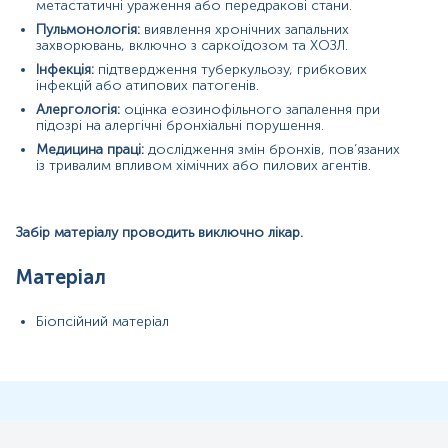
метастатичні ураження або передракові стани.
10%
Пульмонологія:
виявлення хронічних запальних
розчином
у
захворювань, включно з саркоїдозом та ХОЗЛ.
Інфекція:
підтвердження туберкульозу, грибкових
інфекцій або атипових патогенів.
Алергологія:
оцінка еозинофільного запалення при
підозрі на алергічні бронхіальні порушення.
ПІБ пацієнта, дату народження,
, вид операції.
Медицина праці:
дослідження змін бронхів, пов’язаних
Застереження!
Для проведення патогістологічного
із тривалим впливом хімічних або пилових агентів.
дослідження обов'язково необхідно надати відповідне
скерування, що містить повну клінічну інформацію.
Забір матеріалу проводить виключно лікар.
Матеріал
Біопсійний матеріал