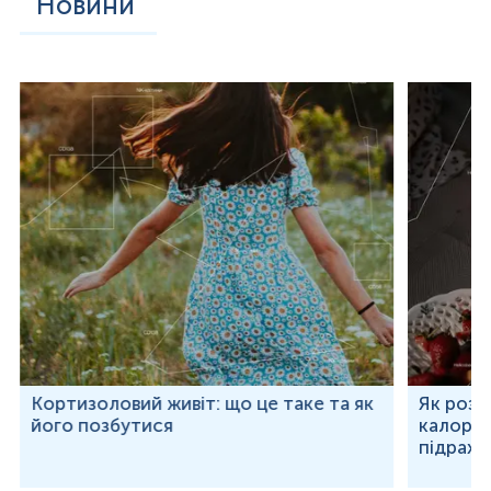
Новини
Кортизоловий живіт: що це таке та як
Як розр
його позбутися
калорій
підраху