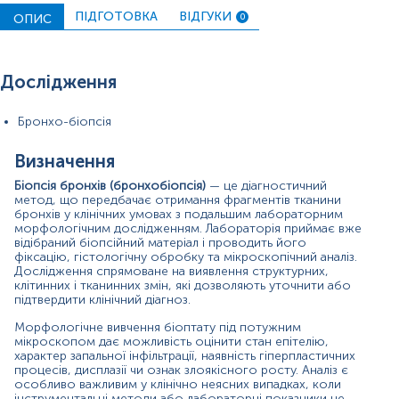
Бронхіальна біопсія як лабораторне дослідження
ПІДГОТОВКА
ВІДГУКИ
дозволяє виявити початкові стадії захворювань,
ОПИС
0
розпізнати різні за походженням запальні, інфекційні,
гіперпластичні та пухлинні процеси, а також визначити
їх морфологічні особливості. Завдяки цьому метод є
Дослідження
важливим у диференціальній діагностиці патологій
бронхів, оцінці ступеня ураження тканин та формуванні
подальшої тактики лікування.
Бронхо-біопсія
Таким чином, бронхіальна біопсія — це високоточний
метод морфологічної діагностики, який забезпечує
Визначення
глибоке розуміння природи патологічних змін у
Біопсія бронхів (бронхобіопсія)
— це діагностичний
бронхіальному дереві та є ключовим етапом у
метод, що передбачає отримання фрагментів тканини
комплексному обстеженні пацієнтів із
бронхів у клінічних умовах з подальшим лабораторним
бронхолегеневими захворюваннями.
морфологічним дослідженням. Лабораторія приймає вже
відібраний біопсійний матеріал і проводить його
Показання до проведення аналізу
фіксацію, гістологічну обробку та мікроскопічний аналіз.
Дослідження спрямоване на виявлення структурних,
Тривалий або нез’ясований кашель.
клітинних і тканинних змін, які дозволяють уточнити або
Підозра на бронхіальні ураження за даними
підтвердити клінічний діагноз.
візуалізації.
Морфологічне вивчення біоптату під потужним
Підозра на новоутворення.
мікроскопом дає можливість оцінити стан епітелію,
Хронічне або рецидивне запалення бронхів.
характер запальної інфільтрації, наявність гіперпластичних
Кровохаркання невідомого походження.
процесів, дисплазії чи ознак злоякісного росту. Аналіз є
Моніторинг раніше діагностованих бронхіальних
особливо важливим у клінічно неясних випадках, коли
захворювань.
інструментальні методи або лабораторні показники не