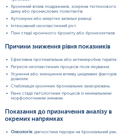
інфекцій або атипових патогенів.
Хронічний вплив подразників, зокрема тютюнового
Алергологія:
оцінка еозинофільного запалення
диму або промислових полютантів.
при підозрі на алергічні бронхіальні порушення.
Медицина праці:
дослідження змін бронхів,
Аутоімунні або алергічні запальні реакції.
пов’язаних із тривалим впливом хімічних або
Інтенсивний неопластичний ріст.
пилових агентів.
Пізні стадії хронічного бронхіту або бронхоектазів.
Причини зниження рівня показників
Забір матеріалу проводить виключно лікар.
Матеріал
Ефективна протизапальна або антимікробна терапія.
Регресія неопластичних процесів після лікування.
Біопсійний матеріал
Усунення або зменшення впливу шкідливих факторів
довкілля.
Стабілізація хронічних бронхіальних захворювань.
*
Одиниці вимірювання, референтні значення та діапазон
Ранні стадії патологічних процесів із мінімальними
вимірювань можуть змінюватися у відповідності до зміни
морфологічними змінами.
тест-систем.
Показання до призначення аналізу в
окремих напрямках
Онкологія:
діагностика підозри на бронхіальний рак,