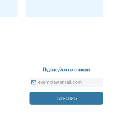
 антигенні особливості складу борелії і приналежність її до
іс, лептоспіроз, ендемічний та поворотний тиф,ВІЛ, ВЕБ, у 10% з
 захворюваннями (спірохетози, ВЕБ), а у 15% - з ревматоїдною
ворювання.
ворювань як сифіліс, лептоспіроз, ендемічний чи поворотний тиф,
а.
Підписуйся на знижки
ь про:
Підписатись
цієнта збудником бореліозу