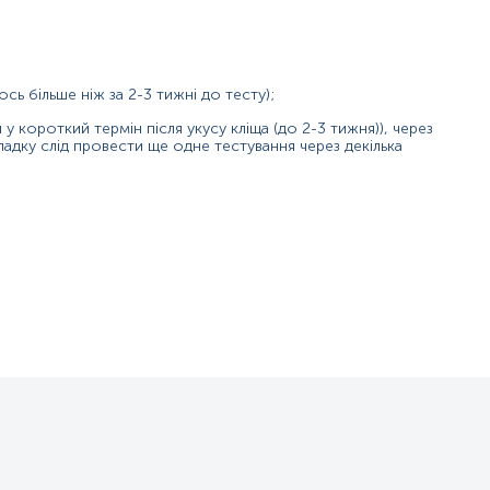
ться кліщами. Характеризується стан переважним ураженням шкіри 
я було встановлено, що через укуси іксодових кліщів передається 
сь більше ніж за 2-3 тижні до тесту);
, Borrelia afzelii і Borrelia garinii відомі під загальною назвою Borr
 короткий термін після укусу кліща (до 2-3 тижня)), через
ia, Spirochaeta, Cristispira і Treponema. У людини борелії є патог
падку слід провести ще одне тестування через декілька
цієнтів висіваються всі три патогенні для людини види борелій. Най
Burgdorferi, а також збудників ерлізіозу, анаплазмозу, бабезіозу, 
у тому числі у 32,0 % виявлено ДНК одного із збудників, у 4,0 % —
яких поєднання «подвійний мікст» наявне у 3,8% випадків, «потрійни
х; ​
х мікст-заражень. ​
ову інфекцію у пацієнта у першу чергу варто провести діагностик
досягаючи вищих цифр у степовій та лісостеповій місцевості. Щор
00 випадків захворювання, що викликаються видами Borrelia burgdorfer
х кліщів, які є переносниками збудників у природних ареалах. Бо
ередає дорослий кліщ — самка, рідше німфи та личинки. Кліщі живу