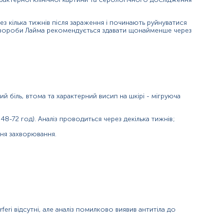
з кілька тижнів після зараження і починають руйнуватися
ки хвороби Лайма рекомендується здавати щонайменше через
й біль, втома та характерний висип на шкірі - мігруюча
ми бореліозної інфекції.
48-72 год). Аналіз проводиться через декілька тижнів;
ня захворювання.
груючої еритеми, загальної слабкості у пацієнта, збільшенні регіо
ефаліту
ту ІФА при обтяженому анамнезі якщо тест виконувався у дуже ра
чини артриту у пацієнта.
feri відсутні, але аналіз помилково виявив антитіла до
мний кліщовий бореліоз) — природно-осередкова інфекційна хворо