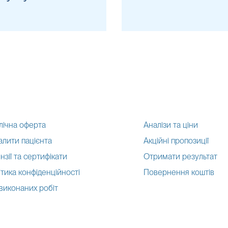
рність виникнення перехресної реакції у тесті, яка виникає через
ну реакцію з іншими інфекційними захворюваннями. Такими як сифіл
в 13% випадків можлива перехресна реакція з іншими інфекційними
ічну картину пацієнта та детально зібраний анамнез життя та зах
Підвищують
:
Наявність таких супутніх зах
ВІЛ, ВЕБ, ревматоїдна хвороб
лічна оферта
Аналізи та ціни
алити пацієнта
Акційні пропозиції
Підвищені
:
нзії та сертифікати
Отримати результат
Позитивний результат свідчит
тика конфіденційності
Повернення коштів
-
можливе інфікування па
 виконаних робіт
нь можуть змінюватися у відповідності до зміни тест-систем.