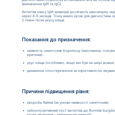
Зміст:
(визначення IgM та IgG).
Антитіла класу IgM зазвичай досягають максимуму чере
Маркер
через 4-6 місяців. Тому аналіз крові для діагности
Показання до призначення
2 тижні після укусу кліща.
Загальна характеристика
Інтерферуючі чинники
Інтерпретація
Показання до призначення:
Маркер
наявність симптомів бореліозу (лихоманка, головни
еритема);
Серологічний маркер для виявлення гострого інфікування збудника
укус кліща (особливо, якщо він був на шкірі довше 
Показання до призначення
динамічне спостереження за ефективністю лікуван
для підтвердження діагнозу хвороба Лайма при появі на шкірі мі
суглобового синдрому, вторинної еритеми, ознак менінгоенц
після попередньо отриманого негативного/сумнівного результа
Причини підвищення рівня:
для проведення дифдіагностики і встановлення етіологічної при
хвороба Лайма (за умови наявності симптомів);
Загальна характеристика
хибнопозитивний тест (антитіла до Borrelia burgdor
інших збудників - перехресна реакція).
Хвороба Лайма (також відома як бореліоз, Лайм-бореліоз, систе