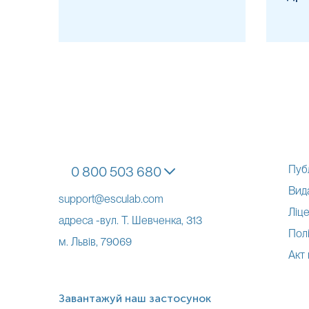
Дотримання цих рекомендацій є важливим через досить високу ймові
спірохетозів. У тестах на IgМ до бореліозу у 11% мають перехрес
ревматоїдною хворобою.​ При визначенні рівня IgG до бореліозу 
хворобою.​​
Тому у діагностиці хвороби Лайма важливо також враховувати клін
Інтерферуючі чинники
Знижують
:
Стан імуносупресії у пацієнта.
Пуб
0 800 503 680
Інтерпретація
Вид
support@esculab.com
Знижені
:
Ліце
адреса -вул. Т. Шевченка, 313
Негативний результат свідчить про:
Полі
м. Львів, 79069
• відсутність інфікування бореліозом
Акт
• початок інкубаційного періоду захворювання
*
Одиниці вимірювання, референтні значення та діапазон вимірюва
Завантажуй наш застосунок