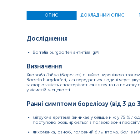
періодичний біль у сухожиллях, м’язах, суглобах і кістка
ОПИС
ДОКЛАДНИЙ ОПИС
нерегулярне серцебиття, біль за грудниною (Лайм-кард
епізоди запаморочення або задишки;
Дослідження
стріляючий біль, оніміння або поколювання в руках або
Час, протягом якого кліщ був прикріплений до людини, є важ
Borrelia burgdorferi антитіла IgM
Загальновизнано, що чим довше кліщ залишається прикріплен
збільшує ризик інфікування).
Визначення
Діагноз Лайм-бореліозу встановлюється на основі характерно
Хвороба Лайма (бореліоз) є найпоширенішою трансм
Borrelia burgdorferi, яка передається людині через ук
Антитіла класу IgM зазвичай досягають максимуму через кіль
захворюваність спостерігається влітку та на початку о
рекомендується здавати щонайменше через 2 тижні після уку
у лісистій місцевості.
Ранні симптоми бореліозу (від 3 до 3
Показання до призначення:
мігруюча еритема (виникає у більше ніж у 75 % люде
наявність симптомів бореліозу (лихоманка, головний бі
поступово розширюється з появою зони просвітле
лихоманка, озноб, головний біль, втома, болі в м’я
укус кліща (особливо, якщо він був на шкірі довше 48-72