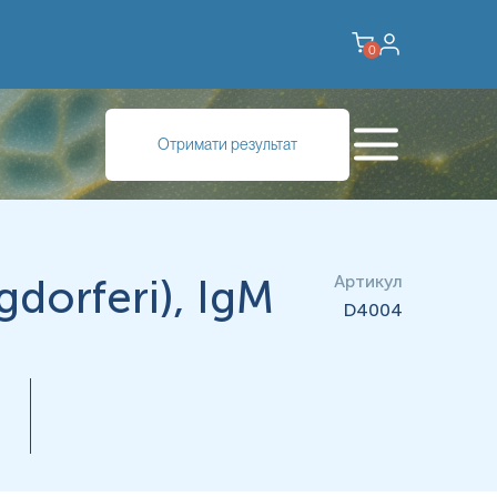
0
feri, яка передається людині через укус інфікованого
Отримати результат
ді люди, які живуть у лісистій місцевості.
упово розширюється з появою зони просвітлення всередині.
dorferi), IgM
Артикул
D4004
ижнів або місяців після укусу кліща):