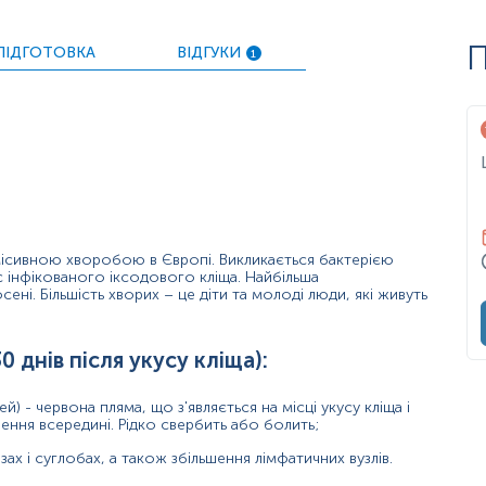
х;
П
ПІДГОТОВКА
ВІДГУКИ
1
ит);
 ногах.
ливим параметром для оцінки ризику інфікування та визначен
им, тим вищий ризик передачі (дослідження показали, якщо к
ї клінічної картини та серологічного дослідження (визначен
ісивною хворобою в Європі. Викликається бактерією
ус інфікованого іксодового кліща. Найбільша
ка тижнів після зараження і починають руйнуватися через 4-6
сені. Більшість хворих – це діти та молоді люди, які живуть
су кліща.
0 днів після укусу кліща):
й) - червона пляма, що з'являється на місці укусу кліща і
ль, втома та характерний висип на шкірі - мігруюча еритема);
ння всередині. Рідко свербить або болить;
зах і суглобах, а також збільшення лімфатичних вузлів.
 год). Аналіз проводиться через декілька тижнів;