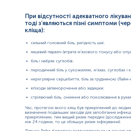
динамічне спостереження за ефективністю лікування 
При відсутності адекватного лікува
тоді з'являються пізні симптоми (чере
Причини підвищення рівня:
кліща):
хвороба Лайма (за умови наявності симптомів);
сильний головний біль, ригідність шиї;
хибнопозитивний тест (антитіла до Borrelia burgdorferi 
лицевий параліч (втрата м’язового тонусу або опу
Причини зниження рівня:
біль і набряк суглобів;
відсутність хвороби Лайма (якщо зараження відбулось бі
періодичний біль у сухожиллях, м’язах, суглобах і к
хибнонегативний результат (якщо тест проводився у кор
нерегулярне серцебиття, біль за грудниною (Лайм-
провести ще одне тестування через декілька тижнів.
епізоди запаморочення або задишки;
стріляючий біль, оніміння або поколювання в руках
Матеріал
Час, протягом якого кліщ був прикріплений до людин
сироватка крові
визначення подальших заходів для запобігання інфекц
прикріпленим, тим вищий ризик передачі (дослідження
ніж 24 години, то це збільшує ризик інфікування).
Діагноз Лайм-бореліозу встановлюється на основі ха