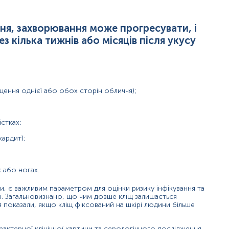
захворювання.
ння, захворювання може прогресувати, і
з кілька тижнів або місяців після укусу
відсутні, але аналіз помилково виявив антитіла до інших збудн
щення однієї або обох сторін обличчя);
льше ніж за 2-3 тижні до тесту);
істках;
откий термін після укусу кліща (до 2-3 тижня)), через те, щ
кардит);
 або ногах.
и, є важливим параметром для оцінки ризику інфікування та
ії. Загальновизнано, що чим довше кліщ залишається
 показали, якщо кліщ фіксований на шкірі людини більше
рактерної клінічної картини та серологічного дослідження