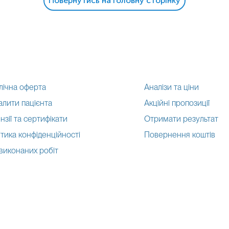
Повернутись на головну сторінку
лічна оферта
Аналізи та ціни
алити пацієнта
Акційні пропозиції
нзії та сертифікати
Отримати результат
тика конфіденційності
Повернення коштів
 виконаних робіт