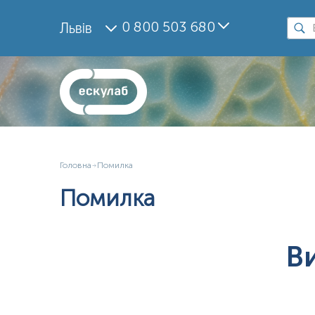
0 800 503 680
Львів
Головна
Помилка
Помилка
В