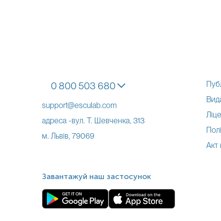
Пуб
0 800 503 680
Вид
support@esculab.com
Ліце
адреса -вул. Т. Шевченка, 313
Полі
м. Львів, 79069
Акт
Завантажуй наш застосунок