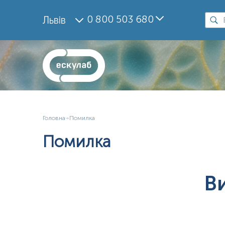
0 800 503 680
Львів
Головна
Помилка
Помилка
В