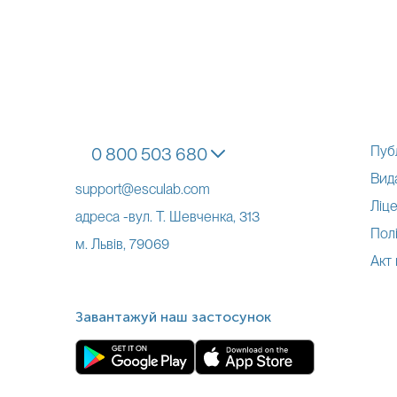
Пуб
0 800 503 680
Вид
support@esculab.com
Ліце
адреса -вул. Т. Шевченка, 313
Полі
м. Львів, 79069
Акт
Завантажуй наш застосунок