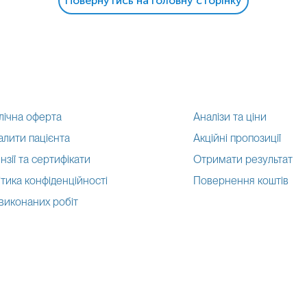
Повернутись на головну сторінку
лічна оферта
Аналізи та ціни
алити пацієнта
Акційні пропозиції
нзії та сертифікати
Отримати результат
тика конфіденційності
Повернення коштів
 виконаних робіт