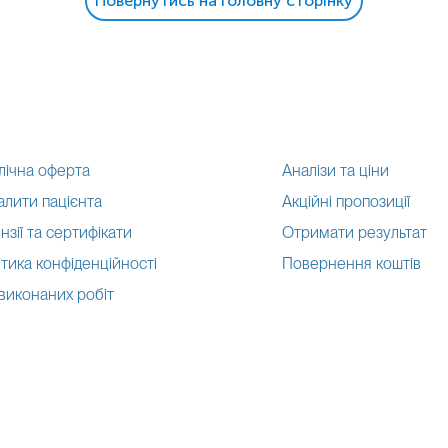
Повернутись на головну сторінку
лічна оферта
Аналізи та ціни
алити пацієнта
Акційні пропозиції
нзії та сертифікати
Отримати результат
тика конфіденційності
Повернення коштів
 виконаних робіт