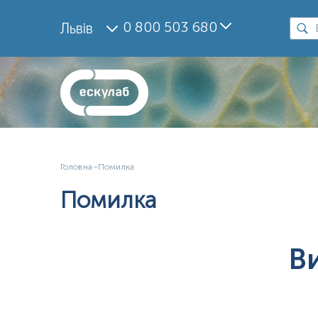
0 800 503 680
Львів
Головна
Помилка
Помилка
В