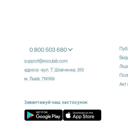
Пуб
0 800 503 680
Вид
support@esculab.com
Ліце
адреса -вул. Т. Шевченка, 313
Полі
м. Львів, 79069
Акт
Завантажуй наш застосунок