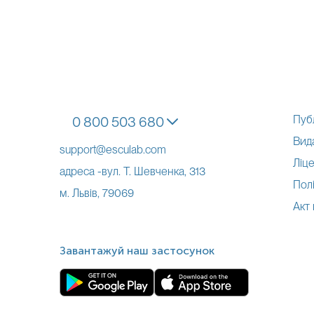
Пуб
0 800 503 680
Вид
support@esculab.com
Ліце
адреса -вул. Т. Шевченка, 313
Полі
м. Львів, 79069
Акт
Завантажуй наш застосунок