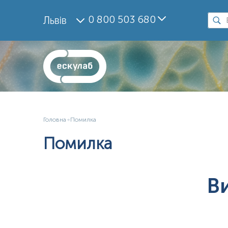
0 800 503 680
Львів
Головна
Помилка
Помилка
В