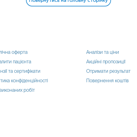
Повернутись на головну сторінку
лічна оферта
Аналізи та ціни
алити пацієнта
Акційні пропозиції
нзії та сертифікати
Отримати результат
тика конфіденційності
Повернення коштів
 виконаних робіт