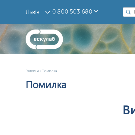
0 800 503 680
Львів
Головна
Помилка
Помилка
В