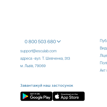
Пуб
0 800 503 680
Вид
support@esculab.com
Ліце
адреса -вул. Т. Шевченка, 313
Полі
м. Львів, 79069
Акт
Завантажуй наш застосунок