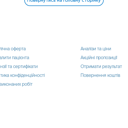
Повернутись на головну сторінку
лічна оферта
Аналізи та ціни
алити пацієнта
Акційні пропозиції
нзії та сертифікати
Отримати результат
тика конфіденційності
Повернення коштів
 виконаних робіт