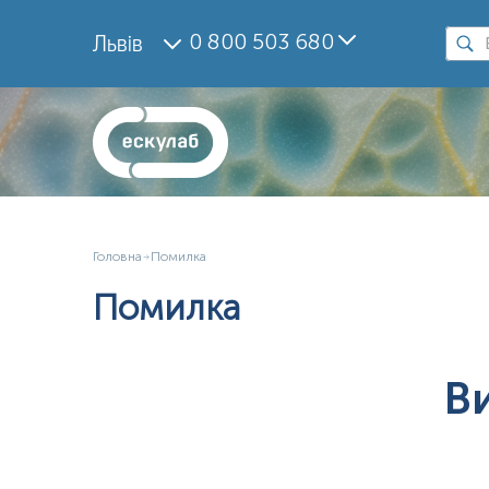
0 800 503 680
Львів
Головна
Помилка
Помилка
В