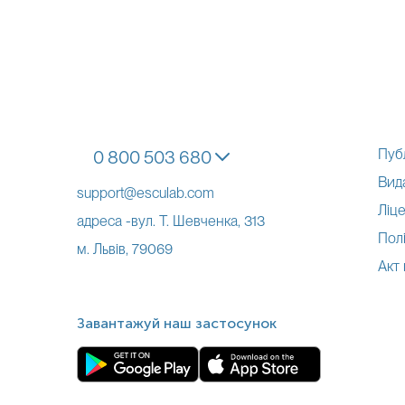
Пуб
0 800 503 680
Вид
support@esculab.com
Ліце
адреса -вул. Т. Шевченка, 313
Полі
м. Львів, 79069
Акт
Завантажуй наш застосунок