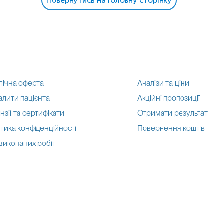
Повернутись на головну сторінку
лічна оферта
Аналізи та ціни
алити пацієнта
Акційні пропозиції
нзії та сертифікати
Отримати результат
тика конфіденційності
Повернення коштів
 виконаних робіт