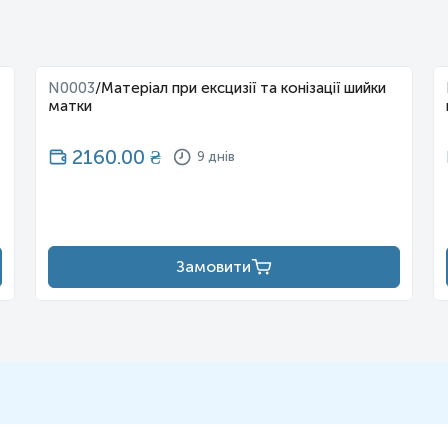
N0003
/
Матеріал при ексцизії та конізації шийки
матки
2160.00
₴
9 днів
Замовити