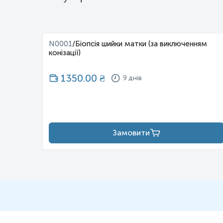
тонкої/
N0001
/
Біопсія шийки матки (за виключенням
конізації)
1350.00
₴
9 днів
Замовити