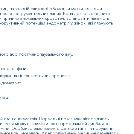
тиці патологій слизової оболонки матки, оскільки
ону.
них та інструментальних даних. Вона дозволяє оцінити
и причини аномальних кровотеч, встановити наявність
о прогестинів.
одуктивний потенціал ендометрія у жінок, які планують
альну регуляцію.
ії, злоякісних процесів, оцінка відповіді на терапію.
ного або постменопаузального віку.
ційних невдач, звичного невиношування, оцінка рецептивно
оринг передракових станів.
(наприклад, при СПКЯ або тиреоїдній дисфункції).
еїнової фази.
узальних кровотечах або потовщенні ендометрія.
ікування гіперпластичних процесів.
ендометрит.
ації.
нь можуть змінюватися у відповідності до зміни тест-систем.
й стан ендометрія. Нормальні показники відповідають
дхилення можуть свідчити про гормональний дисбаланс,
 зміни. Особливо важливими є ознаки атипії чи порушення
йної клінічної уваги. У репродуктивній медицині результати