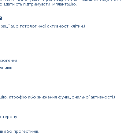
 здатність підтримувати імплантацію.
в
ації або патологічної активності клітин.)
ПІБ пацієнта, дату народження,
, вид опер
ня обов'язково необхідно надати відповідне скерування, що
зогенна).
чників.
ію, атрофію або зниження функціональної активності.)
стерону.
в або прогестинів.