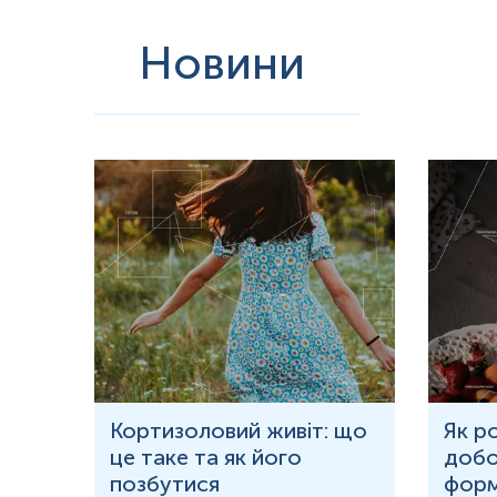
Новини
ю
Кортизоловий живіт: що
Як р
це таке та як його
добо
ня у
позбутися
форм