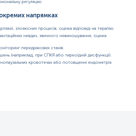
рмональну регуляцію.
 окремих напрямках
плазії, злоякісних процесів, оцінка відповіді на терапію.
антаційних невдач, звичного невиношування, оцінка
оніторинг передракових станів.
ень (наприклад, при СПКЯ або тиреоїдній дисфункції).
нопаузальних кровотечах або потовщенні ендометрія.