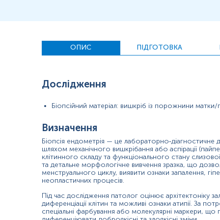
Хронічний тазовий біль або підозра на хронічний ендом
Потовщення ендометрія за даними УЗД.
Звичне невиношування або повторні невдалі імплантації
Значення результатів
ОПИС
ПІДГОТОВКА
Результати відображають структурний і функціональний стан
свідчити про гормональний дисбаланс, запалення, гіперплас
оскільки вони потребують негайної клінічної уваги. У репро
Дослідження
Причини підвищення рівня показників
Біопсійний матеріал: вишкріб із порожнини матки/
(Підвищення показників стосується надмірної проліферації аб
Визначення
Гіперплазія ендометрія без атипії.
Атипова гіперплазія ендометрія.
Біопсія ендометрія — це лабораторно‑діагностичне 
шляхом механічного вишкрібання або аспірації (пайпел
Рак ендометрія.
клітинного складу та функціонального стану слизової
Надмірна естрогенна стимуляція (ендогенна або екзоге
та детальне морфологічне вивчення зразка, що дозвол
Ановуляторні цикли при синдромі полікістозних яєчникі
менструального циклу, виявити ознаки запалення, гіп
Гормонально активні пухлини яєчників.
неопластичних процесів.
Причини зниження рівня показників
Під час дослідження патолог оцінює архітектоніку зало
диференціації клітин та можливі ознаки атипії. За п
спеціальні фарбування або молекулярні маркери, що 
(Зниження показників означає недостатню проліферацію, ат
диференціювати доброякісні та злоякісні зміни.