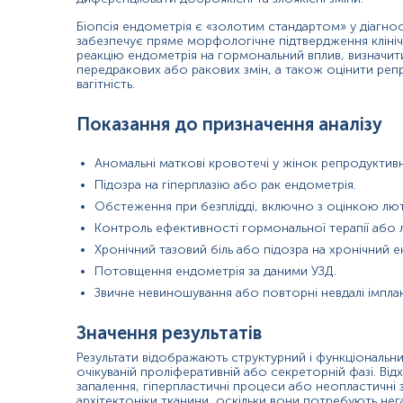
Атрофія ендометрія, особливо в постменопаузі.
Біопсія ендометрія є «золотим стандартом» у діагнос
Недостатність лютеїнової фази або дефіцит прогестер
забезпечує пряме морфологічне підтвердження клініч
Хронічний ендометрит зі склерозуванням строми.
реакцію ендометрія на гормональний вплив, визначит
Тривале застосування гормональних контрацептивів аб
передракових або ракових змін, а також оцінити репр
вагітність.
Тяжкі системні захворювання, що впливають на гормон
Показання до призначення аналізу в окремих напрямках
Показання до призначення аналізу
Гінекологія: діагностика аномальних кровотеч, гіперплаз
Аномальні маткові кровотечі у жінок репродуктив
Репродуктивна медицина: дослідження причин імпланта
Онкологія: підтвердження підозри на неоплазію, моніт
Підозра на гіперплазію або рак ендометрія.
Ендокринологія: оцінка впливу гормональних порушень 
Обстеження при безплідді, включно з оцінкою лют
Менопаузальна медицина: обстеження при постменопа
Контроль ефективності гормональної терапії або л
Матеріал
Хронічний тазовий біль або підозра на хронічний 
Потовщення ендометрія за даними УЗД.
Біопсійний матеріал
Звичне невиношування або повторні невдалі імплант
Значення результатів
*
Одиниці вимірювання, референтні значення та діапазон вимірюва
Результати відображають структурний і функціональни
очікуваній проліферативній або секреторній фазі. Ві
запалення, гіперпластичні процеси або неопластичні
архітектоніки тканини, оскільки вони потребують нега