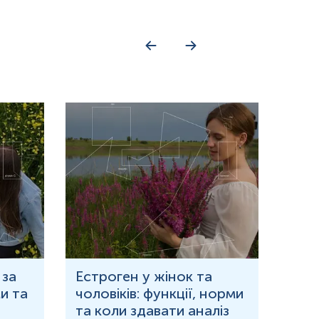
 за
Естроген у жінок та
Що 
и та
чоловіків: функції, норми
дор
та коли здавати аналіз
озн