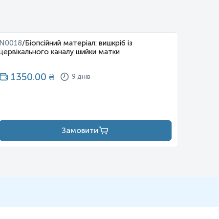
N0018
/
Біопсійний матеріал: вишкріб із
N0019
цервікального каналу шийки матки
порожн
1350.00
₴
13
9 днів
Замовити