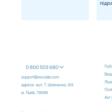
підр
Пуб
0 800 503 680
Вид
support@esculab.com
Ліце
адреса -вул. Т. Шевченка, 313
Полі
м. Львів, 79069
Акт