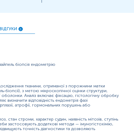
етрит.
.
ВІДГУКИ
0
 ендометрія. Нормальні показники відповідають очікуваній п
тичні процеси або неопластичні зміни. Особливо важливими є
дуктивній медицині результати дозволяють оцінити рецептивні
пайпель біопсія ендометрію
о патологічної активності клітин.)
дослідження тканини, отриманої з порожнини матки
ь‑біопсії), з метою мікроскопічної оцінки структури,
 оболонки. Аналіз включає фіксацію, гістологічну обробку
нна).
яє визначити відповідність ендометрія фазі
в.
ерплазії, атрофії, гормональних порушень або
з, стан строми, характер судин, наявність мітозів, ступінь
отреби застосовують додаткові методи — імуногістохімію,
підвищують точність діагностики та дозволяють
рофію або зниження функціональної активності.)