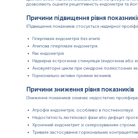
дозволяють оцінити рецептивність ендометрія та його
Причини підвищення рівня показникі
розчином
у
(Підвищення показників стосується надмірної проліфер
Гіперплазія ендометрія без атипії.
Застереження!
Для проведення патогістологічного досліджен
Атипова гіперплазія ендометрія.
Рак ендометрія.
Надмірна естрогенна стимуляція (ендогенна або ек
Ановуляторні цикли при синдромі полікістозних яє
Гормонально активні пухлини яєчників.
Причини зниження рівня показників
(Зниження показників означає недостатню проліферац
Атрофія ендометрія, особливо в постменопаузі.
Недостатність лютеїнової фази або дефіцит проге
Хронічний ендометрит зі склерозуванням строми.
Тривале застосування гормональних контрацептиві