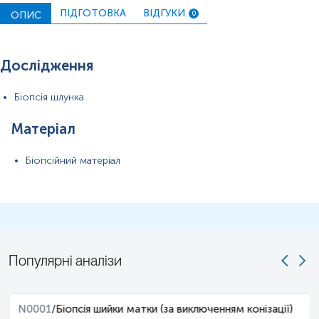
ПІДГОТОВКА
ВІДГУКИ
ОПИС
0
ПІБ пацієнта, дату народження,
, вид операції.
Застереження!
Для проведення патогістологічного
дослідження обов'язково необхідно надати відповідне
скерування, що містить повну клінічну інформацію.
Дослідження
Біопсія шлунка
Матеріал
Біопсійний матеріал
Популярні аналізи
N0001
/
Біопсія шийки матки (за виключенням конізації)