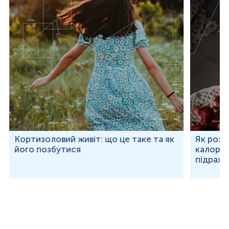
Кортизоловий живіт: що це таке та як
Як розр
його позбутися
калорій
підраху