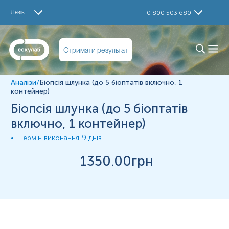
Дослідження
Львів
0 800 503 680
Біопсія шлунка
Матеріал
Отримати результат
Біопсійний матеріал
Аналізи
/
Біопсія шлунка (до 5 біоптатів включно, 1
*
Одиниці вимірювання, референтні значення та діапазон
контейнер)
вимірювань можуть змінюватися у відповідності до зміни
Біопсія шлунка (до 5 біоптатів
тест-систем.
включно, 1 контейнер)
Термін виконання
9 днів
1350
.00грн
10%
розчином
у