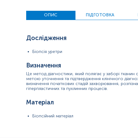
Застереження!
Для проведення патогістологічного досліджен
ОПИС
ПІДГОТОВКА
Дослідження
Біопсія уретри
Визначення
Це метод діагностики, який полягає у заборі тканин
метою уточнення та підтвердження клінічного діагнозу
визначення початкових стадій захворювання, розпізн
гіперпластичних та пухлинних процесів.
Матеріал
Біопсійний матеріал