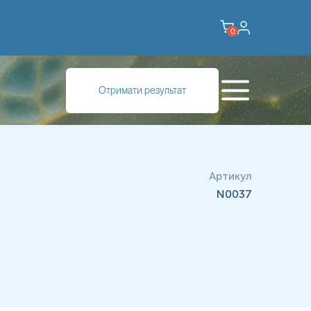
0
ння та підтвердження клінічного діагнозу, встановлення
Отримати результат
а походженням запальних, гіперпластичних та пухлинних
Артикул
N0037
10%