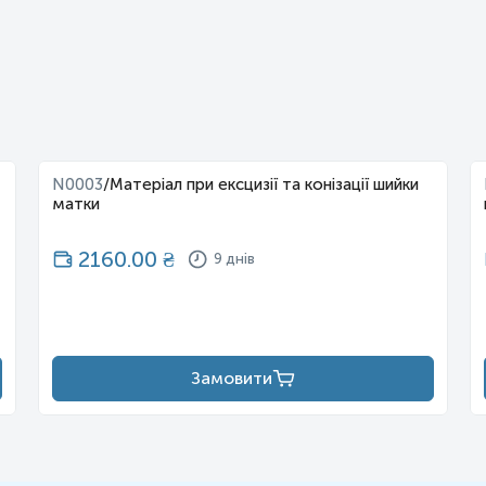
N0003
/
Матеріал при ексцизії та конізації шийки
матки
2160.00
₴
9 днів
Замовити