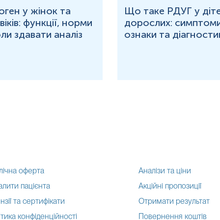
оген у жінок та
Що таке РДУГ у діте
іків: функції, норми
дорослих: симптоми
оли здавати аналіз
ознаки та діагности
лічна оферта
Аналізи та ціни
алити пацієнта
Акційні пропозиції
нзії та сертифікати
Отримати результат
тика конфіденційності
Повернення коштів