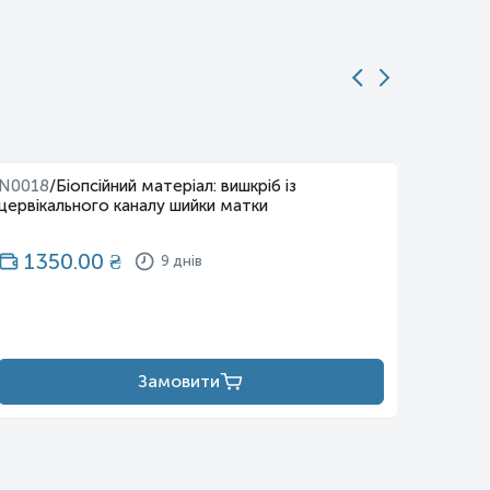
N0018
/
Біопсійний матеріал: вишкріб із
N0019
цервікального каналу шийки матки
порожн
1350.00
₴
13
9 днів
Замовити