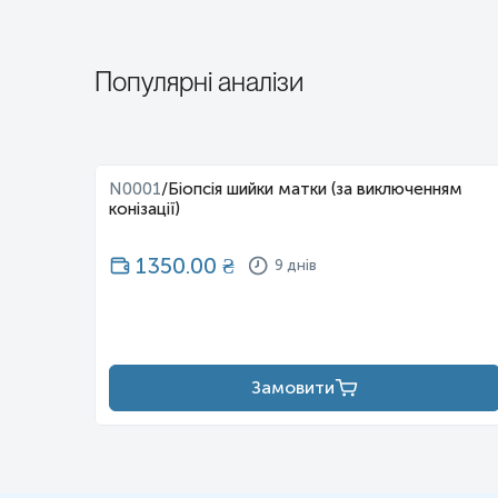
Популярні аналізи
5
N0001
/
Біопсія шийки матки (за виключенням
конізації)
1350.00
₴
9 днів
Замовити