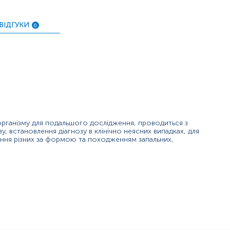
ПІБ пацієнта, дату народження,
, вид опер
ня обов'язково необхідно надати відповідне скерування, що
ВІДГУКИ
0
 організму для подальшого дослідження, проводиться з
, встановлення діагнозу в клінічно неясних випадках, для
ання різних за формою та походженням запальних,