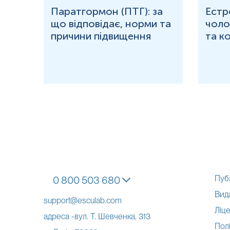
рома
Паратгормон (ПТГ): за
Естр
що відповідає, норми та
чолов
причини підвищення
та к
Пуб
0 800 503 680
Вид
support@esculab.com
Ліце
адреса -вул. Т. Шевченка, 313
Полі