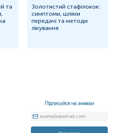
й та
Золотистий стафілокок:
Що 
,
симптоми, шляхи
кров
ка
передачі та методи
при
лікування
Підписуйся на знижки