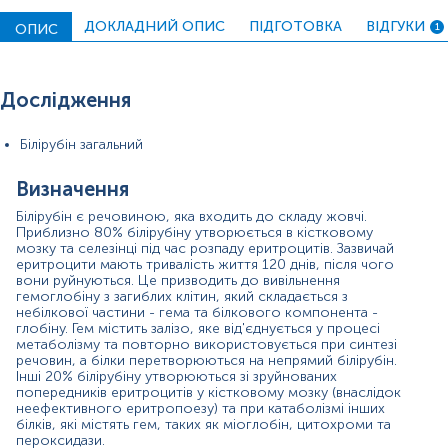
кислотою й утворюється прямий (кон'югований)
білірубін. Цьому процесу сприяє фермент
ДОКЛАДНИЙ ОПИС
ПІДГОТОВКА
ВІДГУКИ
ОПИС
1
глюкуронілтрансфераза, який міститься в клітинах
печінки. Даний процес називається кон'югацією.
Більшість прямого білірубіну надходить із жовчю в
Дослідження
тонкий кишківник, де під впливом бактеріальних
ферментів перетворюється на уробіліноген. Деяка
кількість уробіліногену всмоктується в кров та
Білірубін загальний
транспортується до нирок, де перетворюється на
уробілін, що надає сечі жовтого кольору, і виводиться
Визначення
з організму. Уробіліноген, що залишився в кишківнику,
під дією анаеробної кишкової мікробної флори
Білірубін є речовиною, яка входить до складу жовчі.
Приблизно 80% білірубіну утворюється в кістковому
перетворюється на стеркобілін, який виділяється з
мозку та селезінці під час розпаду еритроцитів. Зазвичай
калом. Невелика кількість кон'югованого білірубіну
еритроцити мають тривалість життя 120 днів, після чого
надходить із клітин печінки в кров.
вони руйнуються. Це призводить до вивільнення
гемоглобіну з загиблих клітин, який складається з
Загальний білірубін об'єднує обидві фракції.
небілкової частини - гема та білкового компонента -
глобіну. Гем містить залізо, яке від'єднується у процесі
Показання до призначення:
метаболізму та повторно використовується при синтезі
речовин, а білки перетворюються на непрямий білірубін.
Наявність симптомів ураження печінки
Інші 20% білірубіну утворюються зі зруйнованих
(жовтуватість шкіри, біль у правому підребер'ї,
попередників еритроцитів у кістковому мозку (внаслідок
знебарвлення калу, потемніння сечі, свербіж
неефективного еритропоезу) та при катаболізмі інших
шкіри, лихоманка);
білків, які містять гем, таких як міоглобін, цитохроми та
пероксидази.