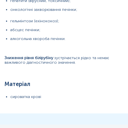
гепатити (вірусний, токсичний);
онкологічні захворювання печінки;
Зміст:
гельмінтози (ехінококоз);
Маркер
абсцес печінки;
Показання до призначення
алкогольна хвороба печінки.
Загальна характеристика
Інтерферуючі чинники
Інтерпретація
Зниження рівня білірубіну
зустрічається рідко та немає
важливого діагностичного значення.
Маркер
Маркер
пігментного обміну та відображає сумарну
концентрацію кон’югованої (прямої) та некон’югованої
Матеріал
(непрямої) фракцій білірубіну, що характеризує стан
гемолізу, функцію гепатоцитів і прохідність
жовчовивідних шляхів.
сироватка крові
Показання до призначення
Покази до призначення:
Обстеження пацієнтів із клінічними ознаками