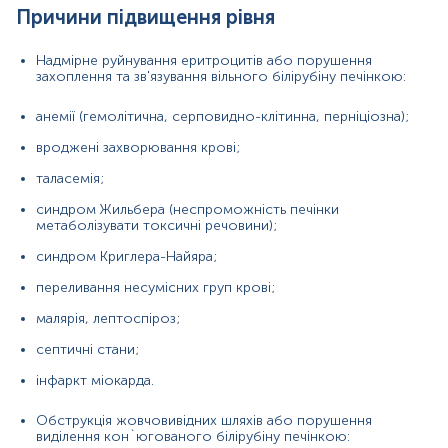
Причини підвищення рівня
інфаркт міокарда.
Обструкція жовчовивідних шляхів або порушення
Надмірне руйнування еритроцитів або порушення
виділення кон`югованого білірубіну печінкою:
захоплення та зв'язування вільного білірубіну печінкою:
вірусний, аутоімунний гепатит;
анемії (гемолітична, серповидно-клітинна, перніціозна);
цироз печінки;
вроджені захворювання крові;
синдром Дабіна-Джонсона - порушення
таласемія;
транспорту прямого білірубіну з гепатоцитів у
жовч;
синдром Жильбера (неспроможність печінки
метаболізувати токсичні речовини);
синдром Ротора;
синдром Криглера-Найяра;
жовчнокам'яна хвороба;
переливання несумісних груп крові;
холангіти;
малярія, лептоспіроз;
атрезія жовчовивідних шляхів у новонароджених;
септичні стани;
пухлина головки підшлункової залози;
інфаркт міокарда.
алкогольна хвороба печінки;
Обструкція жовчовивідних шляхів або порушення
виділення кон`югованого білірубіну печінкою:
холестаз вагітних.