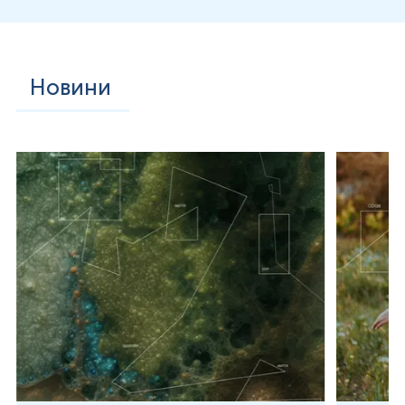
глюкуроновою кислотою.
Фермент уридиндифосфат-глюкуронілтрансфераза 1A1
каталізує приєднання однієї або двох молекул
глюкуронової кислоти до пропіонових залишків
білірубіну з утворенням моно- та диглюкуронідів, які
Новини
об’єднуються під терміном кон’югований (прямий)
білірубін. Унаслідок кон’югації молекула набуває
гідрофільних властивостей, що забезпечує її активну
секрецію в жовчні канальці за допомогою АТФ-залежних
транспортерів канальцевої мембрани гепатоцитів. Далі
кон’югований білірубін надходить до складу жовчі,
транспортується
жовчними шляхами у дванадцятипалу
кишку та включається в ентерогепатичний кругообіг.
У просвіті тонкої та товстої кишки під дією бактеріальної
β-глюкуронідази відбувається декон’югація та подальше
перетворення білірубіну з утворенням уробіліногену.
Частина уробіліногену реабсорбується в портальний
кровотік і знову надходить до печінки, де повторно
екскретується з жовчю або частково переходить у
системний кровообіг і виводиться нирками у вигляді
уробіліну. Основна частка уробіліногену окиснюється в
товстій кишці до стеркобіліну, який надає калу
характерного коричневого забарвлення. Таким чин
ом,
обмін білірубіну інтегрує процеси гемолізу, печінкової
детоксикації та кишкового метаболізму, формуючи єдину
функціональну систему пігментного гомеостазу.