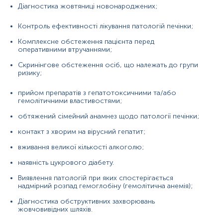
Діагностика жовтяниці новонароджених;
Діагностика обструктивних захворювань
жовчовивідних шляхів.
Контроль ефективності лікування патологій печінки;
Причини підвищення рівня
Комплексне обстеження пацієнта перед
оперативними втручаннями;
Надмірне руйнування еритроцитів або
порушення захоплення та зв'язування вільного
Скринінгове обстеження осіб, що належать до групи
білірубіну печінкою:
ризику;
анемії (гемолітична, серповидно-клітинна,
прийом препаратів з гепатотоксичними та/або
перніціозна);
гемолітичними властивостями;
вроджені захворювання крові;
обтяжений сімейний анамнез щодо патології печінки;
таласемія;
контакт з хворим на вірусний гепатит;
синдром Жильбера (неспроможність печінки
вживання великої кількості алкоголю;
метаболізувати токсичні речовини);
наявність цукрового діабету.
синдром Криглера-Найяра;
Виявлення патологій при яких спостерігається
переливання несумісних груп крові;
надмірний розпад гемоглобіну (гемолітична анемія);
малярія, лептоспіроз;
Діагностика обструктивних захворювань
жовчовивідних шляхів.
септичні стани;