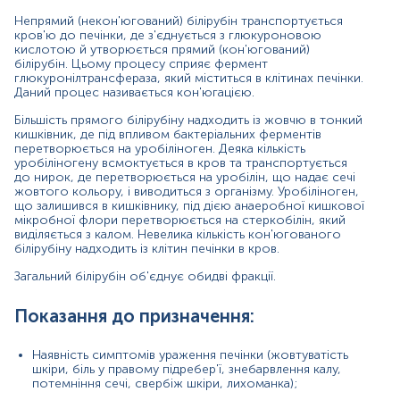
Діагностика жовтяниці новонароджених;
Непрямий (некон'югований) білірубін транспортується
кров'ю до печінки, де з'єднується з глюкуроновою
Контроль ефективності лікування патологій
кислотою й утворюється прямий (кон'югований)
печінки;
білірубін. Цьому процесу сприяє фермент
глюкуронілтрансфераза, який міститься в клітинах печінки.
Комплексне обстеження пацієнта перед
Даний процес називається кон'югацією.
оперативними втручаннями;
Більшість прямого білірубіну надходить із жовчю в тонкий
Скринінгове обстеження осіб, що належать до
кишківник, де під впливом бактеріальних ферментів
групи ризику;
перетворюється на уробіліноген. Деяка кількість
уробіліногену всмоктується в кров та транспортується
прийом препаратів з гепатотоксичними та/або
до нирок, де перетворюється на уробілін, що надає сечі
гемолітичними властивостями;
жовтого кольору, і виводиться з організму. Уробіліноген,
що залишився в кишківнику, під дією анаеробної кишкової
обтяжений сімейний анамнез щодо патології
мікробної флори перетворюється на стеркобілін, який
виділяється з калом. Невелика кількість кон'югованого
печінки;
білірубіну надходить із клітин печінки в кров.
контакт з хворим на вірусний гепатит;
Загальний білірубін об'єднує обидві фракції.
вживання великої кількості алкоголю;
Показання до призначення:
наявність цукрового діабету.
Виявлення патологій при яких спостерігається
Наявність симптомів ураження печінки (жовтуватість
надмірний розпад гемоглобіну (гемолітична
шкіри, біль у правому підребер'ї, знебарвлення калу,
потемніння сечі, свербіж шкіри, лихоманка);
анемія);