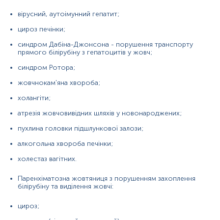
Паренхіматозна жовтяниця з порушенням
вірусний, аутоімунний гепатит;
захоплення білірубіну та виділення жовчі:
цироз печінки;
цироз;
синдром Дабіна-Джонсона - порушення транспорту
прямого білірубіну з гепатоцитів у жовч;
гепатити (вірусний, токсичний);
синдром Ротора;
онкологічні захворювання печінки;
жовчнокам'яна хвороба;
гельмінтози (ехінококоз);
холангіти;
абсцес печінки;
атрезія жовчовивідних шляхів у новонароджених;
алкогольна хвороба печінки.
пухлина головки підшлункової залози;
алкогольна хвороба печінки;
Зниження рівня білірубіну
зустрічається рідко та немає
важливого діагностичного значення.
холестаз вагітних.
Паренхіматозна жовтяниця з порушенням захоплення
білірубіну та виділення жовчі:
Матеріал
цироз;
сироватка крові