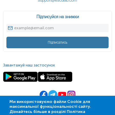
support@esculab.com
Підписуйся на знижки
Підписатись
Завантажуй наш застосунок
Ми використовуємо файли Cookie для
максимальної функціональності сайту.
© 2009-
2026
| ПСМЛ «Ескулаб»
Дізнайтесь більше в розділі Політика
IT партнер MZ-group