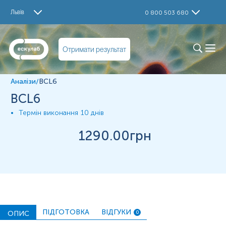
Дослідження
Львів
0 800 503 680
BCL6
Матеріал
Отримати результат
Парафінові блоки
Аналізи
/
BCL6
*
Одиниці вимірювання, референтні значення та діапазон
BCL6
вимірювань можуть змінюватися у відповідності до зміни
тест-систем.
Термін виконання
10 днів
1290
.00грн
ПІДГОТОВКА
ВІДГУКИ
ОПИС
0