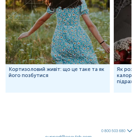
Кортизоловий живіт: що це таке та як
Як розр
його позбутися
калорій
підраху
0 800 503 680