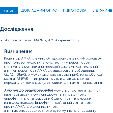
Симптоми, пов’язані з наявністю антитіл до рецептора
AMP
A,
зазвичай включають наступне:
ДОКЛАДНИЙ ОПИС
ПІДГОТОВКА
ВІДГУКИ
ОПИС
0
проблеми з пам'яттю
спантеличеність
труднощі з концентрацією
судоми
Дослідження
зміна настрою і поведінки
зміна рухової функції.
Аутоантитіла до AMPA1-, AMPA2-рецептору
Також у дослідженнях повідомлялося про більш
незвичні симптоми, такі як дисфагія (утруднене
Визначення
ковтання) і глухота.
Рецептор AMPA (α-аміно-3-гідрокси-5-метил-4-ізоксазол
Захворювання частіше зустрічається у жінок. Вік
пропіонової кислоти) є іонотропним рецептором
пацієнтів на момент встановлення діагнозу відповідно
глутамату в центральній нервовій системі. Контрольний
до проведених досліджень становив 38-87 років (у
антиген рецептора AMPA складається з 2 субодиниць,
GluA1 і GluA2, з молекулярною масою приблизно 100 кДа
середньому 60 років).
кожна. AMPAR – тип рецепторів, відповідальних за
передачу сигналів мозку, важливих для пам’яті та навчання.
Більше половини пацієнтів з виявленими антитілами
проти рецептора AMPA 1/2 мають пухлини (наприклад,
Антитіла до рецептора AMPA
можуть спостерігатися при
пухлина легень, молочної залози, тимома тощо).
паранеопластичному синдромі та аутоімунному
енцефаліті, але також вони були описані в окремих
Антитіла до рецептора AMPA також можуть виявлятися
випадках психозу. Енцефаліт, пов’язаний з антитілами
разом з іншими аутоантитілами (антитіла проти
проти AMPA, є рідкісним типом
антигенів ANA, GAD-65, VGCC, SOX1, CV2 /CRMP5 і
антитілоопосередкованого аутоімунного енцефаліту.