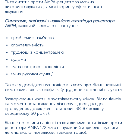
TPO).
Титр антитіл проти AMPA-рецептора можна
використовувати для моніторингу ефективності
лікування.
Симптоми, пов’язані з наявністю антитіл до рецептора
Матеріал
AMP
A,
зазвичай включають наступне:
сироватка крові
проблеми з пам'яттю
спантеличеність
Зміст:
труднощі з концентрацією
судоми
зміна настрою і поведінки
Синоніми
зміна рухової функції.
Маркер
Показання до призначення
Також у дослідженнях повідомлялося про більш незвичні
симптоми, такі як дисфагія (утруднене ковтання) і глухота.
Загальна характеристика
Інтерпретація
Захворювання частіше зустрічається у жінок. Вік пацієнтів
на момент встановлення діагнозу відповідно до
проведених досліджень становив 38-87 років (у
Синоніми
середньому 60 років).
Антитіла проти рецептора AMPA 1/2, анти-AMPAR, Anti-
Більше половини пацієнтів з виявленими антитілами проти
alpha-amino-3-hydroxy-5-methyl-4-isoxazolepropionic
рецептора AMPA 1/2 мають пухлини (наприклад, пухлина
acid receptor, анти-iGluR1 та анти-iGluR2
легень, молочної залози, тимома тощо).