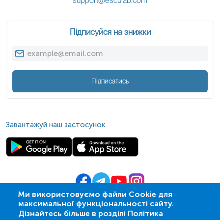
support@esculab.com
Підписуйся на знижки
Підписатись
Завантажуй наш застосунок
Ми використовуємо файли Cookie для
максимальної функціональності сайту.
© 2009-
2026
| ПСМЛ «Ескулаб»
Дізнайтесь більше в розділі Політика
IT партнер MZ-group