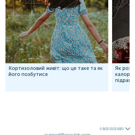
Кортизоловий живіт: що це таке та як
Як розр
його позбутися
калорій
підраху
0 800 503 680