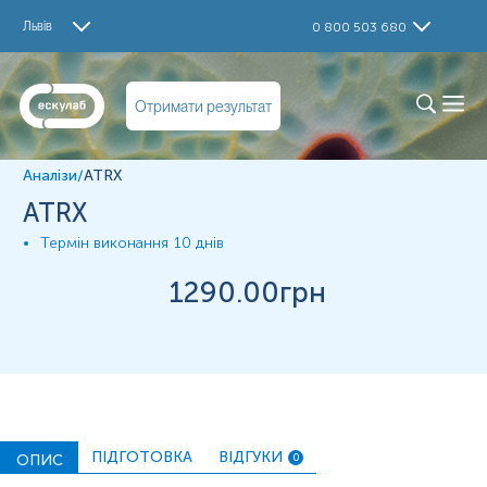
Дослідження
Львів
0 800 503 680
ATRX
Матеріал
Отримати результат
Парафінові блоки
Аналізи
/
ATRX
*
Одиниці вимірювання, референтні значення та діапазон
ATRX
вимірювань можуть змінюватися у відповідності до зміни
тест-систем.
Термін виконання
10 днів
1290
.00грн
ПІДГОТОВКА
ВІДГУКИ
ОПИС
0