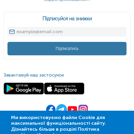
Підписуйся на знижки
Підписатись
Завантажуй наш застосунок
Ми використовуємо файли Cookie для
максимальної функціональності сайту.
© 2009-
2026
| ПСМЛ «Ескулаб»
Дізнайтесь більше в розділі Політика
IT партнер MZ-group