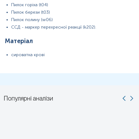
Пилок горіха (t04)
для гарантування правильного результату відбір має провести
спеціаліст – медична сестра, лікар тощо.
Пилок берези (t03)
Пилок полину (w06)
ССД - маркер перехресної реакції (k202).
Матеріал
сироватка крові
Популярні аналізи