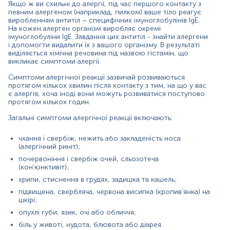
анафілактичний шок, що може призвести до летальних
Якщо ж ви схильні до алергії, під час першого контакту з
певним алергеном (наприклад, пилком) ваше тіло реагує
наслідків.
виробленням антитіл – специфічних імуноглобулінів IgE.
На кожен алерген організм виробляє окремі
До даної панелі входить визначення чутливості до таких
імуноглобуліни IgE. Завдання цих антитіл - знайти алергени
алергенів, як:
і допомогти видалити їх з вашого організму. В результаті
виділяється хімічна речовина під назвою гістамін, що
Молоко (f02)
викликає симптоми алергії.
а-лактальбумін (f76)
в-лактоглобулін (f77)
Симптоми алергічної реакції зазвичай розвиваються
Казеїн (f78)
протягом кількох хвилин після контакту з тим, на що у вас
Білок яйця (f01)
є алергія, хоча іноді вони можуть розвиватися поступово
Жовток яйця (f75)
протягом кількох годин.
Тріска (f03)
Загальні симптоми алергічної реакції включають:
Арахіс (f13)
Какао (f93)
чхання і свербіж, нежить або закладеність носа
Соя (f14)
(алергічний риніт);
Яблуко (f49)
Морква (f31)
почервоніння і свербіж очей, сльозотеча
Помідор (f25)
(кон'юнктивіт);
Суміш борошна (пшениця, жито, ячмінь, вівсяні)
хрипи, стиснення в грудях, задишка та кашель;
(fx10)
підвищена, свербляча, червона висипка (кропив’янка) на
Курятина (f83)
шкірі;
Суміш цитрусових (лимон, лайм, апельсин,
опухлі губи, язик, очі або обличчя;
мандарин) (fx29)
Рис (f09)
біль у животі, нудота, блювота або діарея.