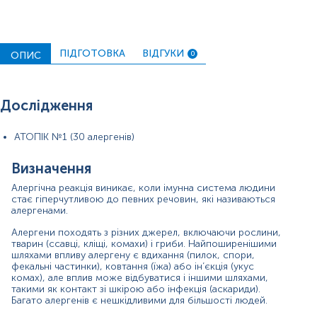
викликає симптоми алергії.
Симптоми алергічної реакції зазвичай розвиваються
протягом кількох хвилин після контакту з тим, на що у вас
є алергія, хоча іноді вони можуть розвиватися поступово
ПІДГОТОВКА
ВІДГУКИ
ОПИС
0
протягом кількох годин.
Загальні симптоми алергічної реакції включають:
Дослідження
чхання і свербіж, нежить або закладеність носа
(алергічний риніт);
почервоніння і свербіж очей, сльозотеча
АТОПІК №1 (30 алергенів)
(кон'юнктивіт);
хрипи, стиснення в грудях, задишка та кашель;
Визначення
підвищена, свербляча, червона висипка
(кропив’янка) на шкірі;
Алергічна реакція виникає, коли імунна система людини
опухлі губи, язик, очі або обличчя;
стає гіперчутливою до певних речовин, які називаються
алергенами.
біль у животі, нудота, блювота або діарея.
Алергени походять з різних джерел, включаючи рослини,
Симптоми варіюються в залежності від того, на що у вас
тварин (ссавці, кліщі, комахи) і гриби. Найпоширенішими
алергія і як ви з нею контактуєте. Наприклад, у вас може
шляхами впливу алергену є вдихання (пилок, спори,
з’явитися нежить при контакті з пилком, з’явитися висип
фекальні частинки), ковтання (їжа) або ін’єкція (укус
на шкірі, або ви почуватиметесь погано, якщо з’їсте щось,
комах), але вплив може відбуватися і іншими шляхами,
на що у вас алергія.
такими як контакт зі шкірою або інфекція (аскариди).
Багато алергенів є нешкідливими для більшості людей.
Найнебезпечнішою реакцією організму на алергію є