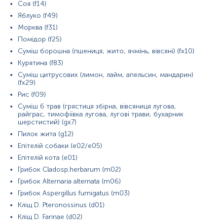
Соя (f14)
Яблуко (f49)
Морква (f31)
Кров відбирається натщесерце (через 8-12 год після прийому
Помідор (f25)
їжі).
Суміш борошна (пшениця, жито, ячмінь, вівсяні) (fx10)
Напередодні рекомендовано виключити жирну їжу, стресові
Курятина (f83)
ситуації, прийом алкоголю, паління, прийом ліків, фізичні
Суміш цитрусових (лимон, лайм, апельсин, мандарин)
навантаження та обмежити фізичну активність. Якщо відмінити
(fx29)
прийом ліків неможливо, потрібно повідомити про це
Рис (f09)
адміністратора.
Суміш 6 трав (грястиця збірна, вівсяниця лугова,
райграс, тимофіївка лугова, лугові трави, бухарник
В день дослідження допускається вживання невеликої кількості
шерстистий) (gx7)
води.
Пилок жита (g12)
Для грудних дітей перед здачею крові витримати максимально
Епітелій собаки (e02/e05)
можливу паузу між годуваннями.
Епітелій кота (e01)
Дітей до 5 років перед здачею крові бажано поїти чистою
Грибок Cladosp.herbarum (m02)
негазованою водою (порціями до 150-200 мл протягом 30 хв).
Грибок Alternaria alternata (m06)
Грибок Aspergillus fumigatus (m03)
Примітка!
Відбір матеріалу бажано проводити до проведення
будь-яких медичних діагностичних маніпуляцій.
Кліщ D. Pteronossinus (d01)
Кліщ D. Farinaе (d02)
Застереження!
Самостійно проводити відбір не рекомендується,