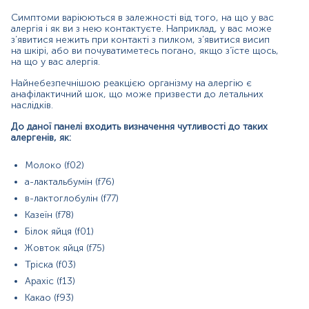
Суміш 6 трав (грястиця збірна, вівсяниця лугова,
райграс, тимофіївка лугова, лугові трави, бухарник
Симптоми варіюються в залежності від того, на що у вас
шерстистий) (gx7)
алергія і як ви з нею контактуєте. Наприклад, у вас може
Пилок жита (g12)
з’явитися нежить при контакті з пилком, з’явитися висип
на шкірі, або ви почуватиметесь погано, якщо з’їсте щось,
Епітелій собаки (e02/e05)
на що у вас алергія.
Епітелій кота (e01)
Грибок Cladosp.herbarum (m02)
Найнебезпечнішою реакцією організму на алергію є
Грибок Alternaria alternata (m06)
анафілактичний шок, що може призвести до летальних
Грибок Aspergillus fumigatus (m03)
наслідків.
Кліщ D. Pteronossinus (d01)
Кліщ D. Farinaе (d02)
До даної панелі входить визначення чутливості до таких
алергенів, як:
Пилок горіха (t04)
Пилок берези (t03)
Пилок полину (w06)
Молоко (f02)
ССД - маркер перехресної реакції (k202).
а-лактальбумін (f76)
Матеріал
в-лактоглобулін (f77)
Казеїн (f78)
сироватка крові
Білок яйця (f01)
Жовток яйця (f75)
Тріска (f03)
*
Одиниці вимірювання, референтні значення та діапазон
вимірювань можуть змінюватися у відповідності до зміни
Арахіс (f13)
тест-систем.
Какао (f93)