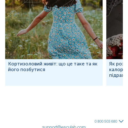
Кортизоловий живіт: що це таке та як
Як розр
його позбутися
калорій
підраху
0 800 503 680
support@esculab.com