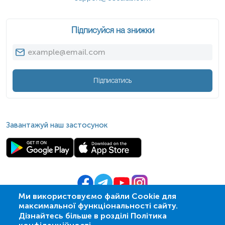
Підписуйся на знижки
Підписатись
Завантажуй наш застосунок
Ми використовуємо файли Cookie для
максимальної функціональності сайту.
© 2009-
2026
| ПСМЛ «Ескулаб»
Дізнайтесь більше в розділі Політика
IT партнер MZ-group