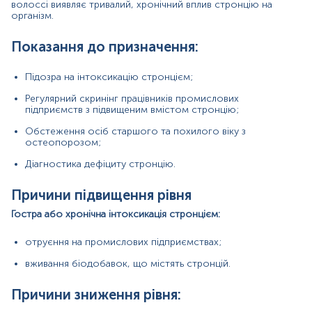
волоссі виявляє тривалий, хронічний вплив стронцію на
дисбаланс кальцію.
організм.
Показання до призначення:
Матеріал
Підозра на інтоксикацію стронцієм;
цільна кров
Регулярний скринінг працівників промислових
підприємств з підвищеним вмістом стронцію;
*
Одиниці вимірювання, референтні значення та діапазон
Обстеження осіб старшого та похилого віку з
вимірювань можуть змінюватися у відповідності до зміни
остеопорозом;
тест-систем.
Діагностика дефіциту стронцію.
Причини підвищення рівня
Гостра або хронічна інтоксикація стронцієм:
Кров відбирається натщесерце (через 8-12 год після
прийому їжі).
отруєння на промислових підприємствах;
Напередодні рекомендовано виключити жирну їжу,
стресові ситуації, прийом алкоголю, паління, прийом
вживання біодобавок, що містять стронцій.
ліків, фізичні навантаження та обмежити фізичну
активність. Якщо відмінити прийом ліків неможливо,
Причини зниження рівня:
потрібно повідомити про це адміністратора.
В день дослідження допускається вживання невеликої