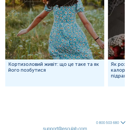
Кортизоловий живіт: що це таке та як
Як розр
його позбутися
калорій
підраху
0 800 503 680
support@esculab.com