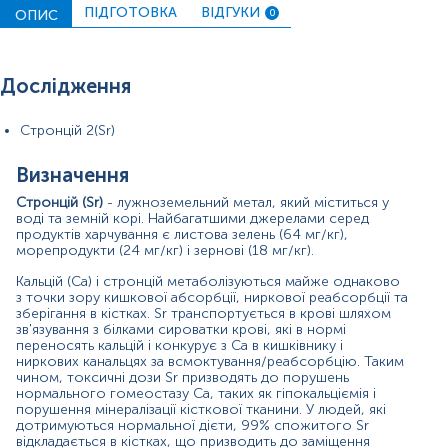
кісток, що нагадує рахіт/остеомаляцію, з більш
ПІДГОТОВКА
ВІДГУКИ
ОПИС
0
вираженими ефектами в осіб, які споживають продукти
з низьким вмістом Ca.
Інтерес до стронцію зберігається протягом останніх
Дослідження
трьох десятиліть завдяки його унікальному механізму
дії: він одночасно сприяє функції остеобластів і
пригнічує функцію остеокластів. Існує сильна кореляція
Стронцій 2(Sr)
між накопиченням Sr у кістках та зниженням ризику
переломів у жінок у постменопаузі.
Визначення
Люди, які працюють у промислових приміщеннях, де
Стронцій (Sr)
- лужноземельний метал, який міститься у
виробляють кераміку, скло, піротехніку, ліки, фарби та
воді та земній корі. Найбагатшими джерелами серед
люмінесцентні лампи, можуть піддаватися впливу
продуктів харчування є листова зелень (64 мг/кг),
високих доз стронцію. Також можлива інтоксикація
морепродукти (24 мг/кг) і зернові (18 мг/кг).
через заражену їжу, воду або повітря. Високі дози
Кальцій (Ca) і стронцій метаболізуються майже однаково
стронцію можуть викликати анемію, впливають на
з точки зору кишкової абсорбції, ниркової реабсорбції та
кістковий мозок та здатність крові до згортання і
зберігання в кістках. Sr транспортується в крові шляхом
можуть викликати рак. Небезпечним є вплив стронцію
зв'язування з білками сироватки крові, які в нормі
на дітей, через порушення процесів росту.
переносять кальцій і конкурує з Ca в кишківнику і
ниркових канальцях за всмоктування/реабсорбцію. Таким
У всіх людей міститься невелика кількість стронцію в
чином, токсичні дози Sr призводять до порушень
організмі, переважно в кістках. Його можна виміряти в
нормального гомеостазу Са, таких як гіпокальціємія і
крові, волоссі, калі або сечі. Вимірювання в крові й сечі
порушення мінералізації кісткової тканини. У людей, які
дотримуються нормальної дієти, 99% спожитого Sr
показують чи піддавалася особа впливу високих доз
відкладається в кістках, що призводить до заміщення
стронцієм за останні проміжки часу. Вимірювання у