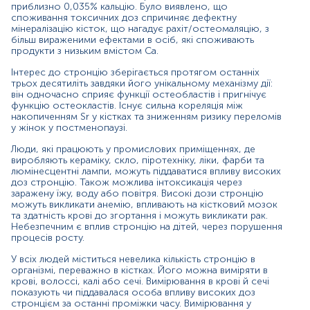
приблизно 0,035% кальцію. Було виявлено, що
волоссі виявляє тривалий, хронічний вплив стронцію на
споживання токсичних доз спричиняє дефектну
організм.
мінералізацію кісток, що нагадує рахіт/остеомаляцію, з
більш вираженими ефектами в осіб, які споживають
Показання до призначення:
продукти з низьким вмістом Ca.
Підозра на інтоксикацію стронцієм;
Інтерес до стронцію зберігається протягом останніх
трьох десятиліть завдяки його унікальному механізму дії:
Регулярний скринінг працівників промислових
він одночасно сприяє функції остеобластів і пригнічує
підприємств з підвищеним вмістом стронцію;
функцію остеокластів. Існує сильна кореляція між
накопиченням Sr у кістках та зниженням ризику переломів
Обстеження осіб старшого та похилого віку з
у жінок у постменопаузі.
остеопорозом;
Люди, які працюють у промислових приміщеннях, де
виробляють кераміку, скло, піротехніку, ліки, фарби та
Діагностика дефіциту стронцію.
люмінесцентні лампи, можуть піддаватися впливу високих
доз стронцію. Також можлива інтоксикація через
Причини підвищення рівня
заражену їжу, воду або повітря. Високі дози стронцію
можуть викликати анемію, впливають на кістковий мозок
Гостра або хронічна інтоксикація стронцієм:
та здатність крові до згортання і можуть викликати рак.
Небезпечним є вплив стронцію на дітей, через порушення
отруєння на промислових підприємствах;
процесів росту.
вживання біодобавок, що містять стронцій.
У всіх людей міститься невелика кількість стронцію в
організмі, переважно в кістках. Його можна виміряти в
Причини зниження рівня:
крові, волоссі, калі або сечі. Вимірювання в крові й сечі
показують чи піддавалася особа впливу високих доз
голодування;
стронцієм за останні проміжки часу. Вимірювання у