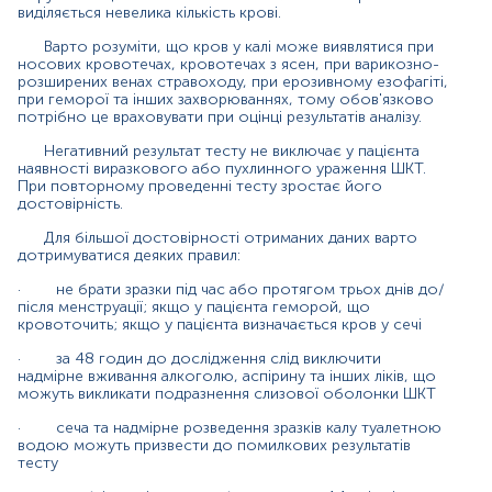
виділяється невелика кількість крові.
що можуть викликати подразнення слизової оболонки
ШКТ
Варто розуміти, що кров у калі може виявлятися при
носових кровотечах, кровотечах з ясен, при варикозно-
·
сеча та надмірне розведення зразків калу
розширених венах стравоходу, при ерозивному езофагіті,
туалетною водою можуть призвести до помилкових
при геморої та інших захворюваннях, тому обов'язково
результатів тесту
потрібно це враховувати при оцінці результатів аналізу.
·
необхідно відкласти обстеження на 14 днів після
Негативний результат тесту не виключає у пацієнта
наявності виразкового або пухлинного ураження ШКТ.
проведення ФЕГДС, колоноскопіЇ чи
При повторному проведенні тесту зростає його
ректороманоскопії
достовірність.
Матеріал
Для більшої достовірності отриманих даних варто
дотримуватися деяких правил:
кал
·
не брати зразки під час або протягом трьох днів до/
після менструації; якщо у пацієнта геморой, що
кровоточить; якщо у пацієнта визначається кров у сечі
Зміст:
·
за 48 годин до дослідження слід виключити
надмірне вживання алкоголю, аспірину та інших ліків, що
можуть викликати подразнення слизової оболонки ШКТ
Маркер
Показання до призначення
·
сеча та надмірне розведення зразків калу туалетною
водою можуть призвести до помилкових результатів
Загальна характеристика
тесту
Інтерферуючі чинники