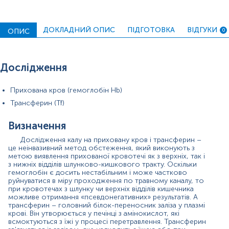
високим ступенем достовірності виявляти кровотечі у
верхніх відділах ШКТ. Дослідження не дає перехресних
реакцій з гемоглобіном і трансферином тваринного
ДОКЛАДНИЙ ОПИС
ПІДГОТОВКА
ВІДГУКИ
походження, тому перед дослідженням пацієнту не
ОПИС
0
потрібно виключати м'ясо з раціону харчування. Також
дане дослідження дозволяє виявити змінений
гемоглобін еритроцитів та/чи трансферин навіть у
Дослідження
тому випадку, коли при мікроскопічному дослідженні
калу самі еритроцити не визначаються. Тобто
дослідження спрямоване на виявлення невидимої при
Прихована кров (гемоглобін Hb)
макроскопічному та мікроскопічному дослідженні
Трансферин (Tf)
‘’прихованої крові’’.
Кал на приховану кров і трансферин є вкрай
Визначення
важливим лабораторним дослідженням при діагностиці
Дослідження калу на приховану кров і трансферин –
саме прихованих кровотеч із різних відділів ШКТ. Такі
це неінвазивний метод обстеження, який виконують з
кровотечі – один із ранніх симптомів цілого ряду
метою виявлення прихованої кровотечі як з верхніх, так і
важких захворювань ШКТ, у тому числі онкологічних.
з нижніх відділів шлунково-кишкового тракту. Оскільки
Адже при даній патології, часто тривалий час,
гемоглобін є досить нестабільним і може частково
визначити наявність крові в калі візуально чи
руйнуватися в міру проходження по травному каналу, то
мікроскопічно є дуже важко, а здебільшого просто
при кровотечах з шлунку чи верхніх відділів кишечника
неможливо.
можливе отримання «псевдонегативних» результатів. А
трансферин – головний білок-переносник заліза у плазмі
Кровотечі з відділів ШКТ можна умовно розділити
крові. Він утворюється у печінці з амінокислот, які
на 3 групи:
всмоктуються з їжі у процесі перетравлення. Трансферин