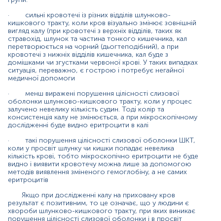
результат є позитивним, то це означає, що у людини є
хвороби шлунково-кишкового тракту, при яких виникає
·
сильні кровотечі із різних відділів шлунково-
кишкового тракту, коли кров візуально змінює зовнішній
порушення цілісності слизової оболонки і в просвіт
вигляд калу (при кровотечі з верхніх відділів, таких як
виділяється невелика кількість крові.
стравохід, шлунок та частина тонкого кишечника, кал
перетворюється на чорний (дьогтеподібний), а при
Варто розуміти, що кров у калі може виявлятися
кровотечі з нижніх відділів кишечника, кал буде з
при носових кровотечах, кровотечах з ясен, при
домішками чи згустками червоної крові. У таких випадках
варикозно-розширених венах стравоходу, при
ситуація, переважно, є гострою і потребує негайної
ерозивному езофагіті, при геморої та інших
медичної допомоги
захворюваннях, тому обов'язково потрібно це
враховувати при оцінці результатів аналізу.
·
менш виражені порушення цілісності слизової
оболонки шлунково-кишкового тракту, коли у процес
Негативний результат тесту не виключає у пацієнта
залучено невелику кількість судин. Тоді колір та
консистенція калу не змінюється, а при мікроскопічному
наявності виразкового або пухлинного ураження ШКТ.
дослідженні буде видно еритроцити в калі
При повторному проведенні тесту зростає його
достовірність.
·
такі порушення цілісності слизової оболонки ШКТ,
коли у просвіт шлунку чи кишки попадає невелика
Для більшої достовірності отриманих даних варто
кількість крові, тобто мікроскопічно еритроцити не буде
дотримуватися деяких правил:
видно і виявити кровотечу можна лише за допомогою
методів виявлення зміненого гемоглобіну, а не самих
·
не брати зразки під час або протягом трьох днів
еритроцитів
до/після менструації; якщо у пацієнта геморой, що
кровоточить; якщо у пацієнта визначається кров у сечі
Якщо при дослідженні калу на приховану кров
результат є позитивним, то це означає, що у людини є
хвороби шлунково-кишкового тракту, при яких виникає
·
за 48 годин до дослідження слід виключити
порушення цілісності слизової оболонки і в просвіт
надмірне вживання алкоголю, аспірину та інших ліків,