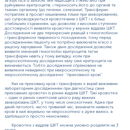
зв'язується із залізом, яке надходить з їжею або при
руйнуванні еритроцитів, і переносить його до органів та
·
сильні кровотечі із різних відділів шлунково-
тканин організму (до печінки, селезінки). Трансферин
кишкового тракту, коли кров візуально змінює
потрапляє в просвіт кишківника тільки при захворюваннях,
зовнішній вигляд калу (при кровотечі з верхніх відділів,
що супроводжуються кровотечами з ШКТ і є більш
таких як стравохід, шлунок та частина тонкого
стабільним з'єднанням, що дозволяє з високим ступенем
кишечника, кал перетворюється на чорний
достовірності виявляти кровотечі у верхніх відділах ШКТ.
(дьогтеподібний), а при кровотечі з нижніх відділів
Дослідження не дає перехресних реакцій з гемоглобіном
кишечника, кал буде з домішками чи згустками
і трансферином тваринного походження, тому перед
червоної крові. У таких випадках ситуація, переважно,
дослідженням пацієнту не потрібно виключати м'ясо з
раціону харчування. Також дане дослідження дозволяє
є гострою і потребує негайної медичної допомоги
виявити змінений гемоглобін еритроцитів та/чи
трансферин навіть у тому випадку, коли при
·
менш виражені порушення цілісності слизової
мікроскопічному дослідженні калу самі еритроцити не
оболонки шлунково-кишкового тракту, коли у процес
визначаються. Тобто дослідження спрямоване на
залучено невелику кількість судин. Тоді колір та
виявлення невидимої при макроскопічному та
консистенція калу не змінюється, а при
мікроскопічному дослідженні ‘’прихованої крові’’.
мікроскопічному дослідженні буде видно еритроцити в
калі
Кал на приховану кров і трансферин є вкрай важливим
лабораторним дослідженням при діагностиці саме
·
такі порушення цілісності слизової оболонки ШКТ,
прихованих кровотеч із різних відділів ШКТ. Такі кровотечі
коли у просвіт шлунку чи кишки попадає невелика
– один із ранніх симптомів цілого ряду важких
захворювань ШКТ, у тому числі онкологічних. Адже при
кількість крові, тобто мікроскопічно еритроцити не
даній патології, часто тривалий час, визначити наявність
буде видно і виявити кровотечу можна лише за
крові в калі візуально чи мікроскопічно є дуже важко, а
допомогою методів виявлення зміненого гемоглобіну,
здебільшого просто неможливо.
а не самих еритроцитів
Кровотечі з відділів ШКТ можна умовно розділити на 3
Якщо при дослідженні калу на приховану кров
групи: