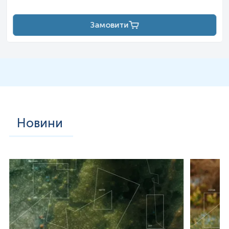
Скринінг колоректального раку та передракових
Замовити
станів у осіб із підвищеним ризиком: вік понад 45
років, обтяжена спадковість, наявність поліпів,
хронічний коліт або інші фактори високої
онкологічної небезпеки.
Моніторинг пацієнтів із діагностованими
виразковими, запальними або неопластичними
захворюваннями, у яких існує ризик періодичного
прихованого крововтрат, для оцінки активності
патологічного процесу або ефективності
лікування.
Новини
Диференційна діагностика причин залізодефіцитної
анемії, коли необхідно встановити, чи пов’язана
вона з хронічною крововтратою з боку шлунково-
кишкового тракту.
Оцінка стану слизової оболонки кишечника при
клінічних підозрах на пошкодження, що не
супроводжуються видимими кровотечами.
Загальна характеристика