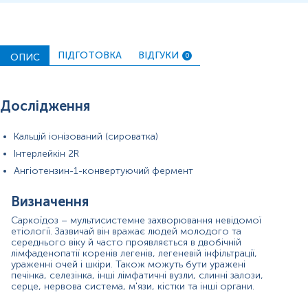
ПІДГОТОВКА
ВІДГУКИ
ОПИС
0
Дослідження
Кальцій іонізований (сироватка)
Інтерлейкін 2R
Ангіотензин-1-конвертуючий фермент
Визначення
Саркоїдоз – мультисистемне захворювання невідомої
етіології. Зазвичай він вражає людей молодого та
середнього віку й часто проявляється в двобічній
лімфаденопатії коренів легенів, легеневій інфільтрації,
ураженні очей і шкіри. Також можуть бути уражені
печінка, селезінка, інші лімфатичні вузли, слинні залози,
серце, нервова система, м'язи, кістки та інші органи.