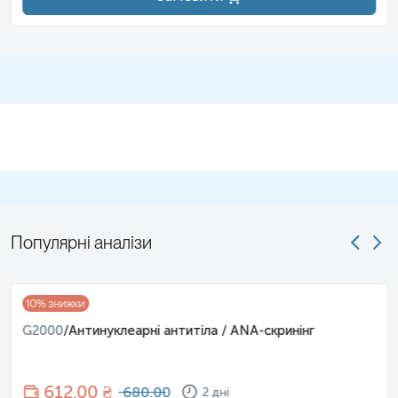
Популярні аналізи
10
% знижки
G2000
/
Антинуклеарні антитіла / ANA-скринінг
612
.00 ₴
680.00
2 дні