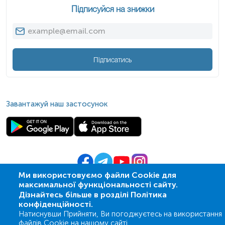
Підписуйся на знижки
Підписатись
Завантажуй наш застосунок
Ми використовуємо файли Cookie для
максимальної функціональності сайту.
© 2009-
2026
| ПСМЛ «Ескулаб»
Дізнайтесь більше в розділі Політика
IT партнер MZ-group
конфіденційності.
Натиснувши Прийняти, Ви погоджуєтесь на використання
файлів Cookie на нашому сайті.