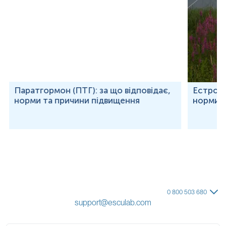
Паратгормон (ПТГ): за що відповідає,
Естроген
норми та причини підвищення
норми т
0 800 503 680
support@esculab.com