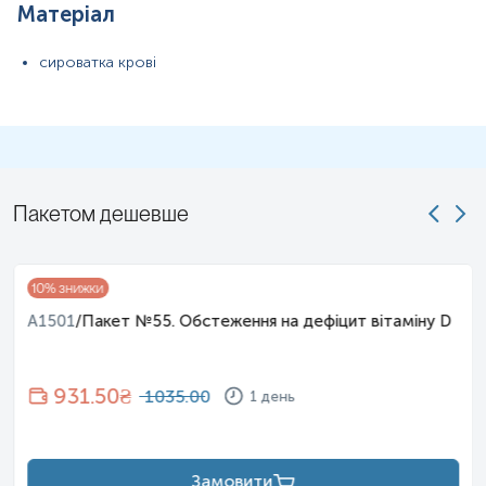
Матеріал
Примітка!
сироватка крові
Застереження!
Пакетом дешевше
10
% знижки
A1501
/
Пакет №55. Обстеження на дефіцит вітаміну D
931.50
₴
1035.00
1 день
Замовити