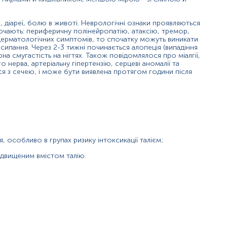
нь можуть змінюватися у відповідності до зміни тест-систем.
 діареї, болю в животі. Неврологічні ознаки проявляються
ключають: периферичну полінейропатію, атаксію, тремор,
дерматологічних симптомів, то спочатку можуть виникати
исипання. Через 2-3 тижні починається алопеція (випадіння
на смугастість на нігтях. Також повідомлялося про міалгії,
 нерва, артеріальну гіпертензію, серцеві аномалії та
ся з сечею, і може бути виявлена протягом години після
ийому їжі).
ові ситуації, прийом алкоголю, паління, прийом ліків, фізи
и про це адміністратора.
ількості води.
имально можливу паузу між годуваннями.
стою негазованою водою (порціями до 150-200 мл протягом 3
 особливо в групах ризику інтоксикації талієм;
ідвищеним вмістом талію.