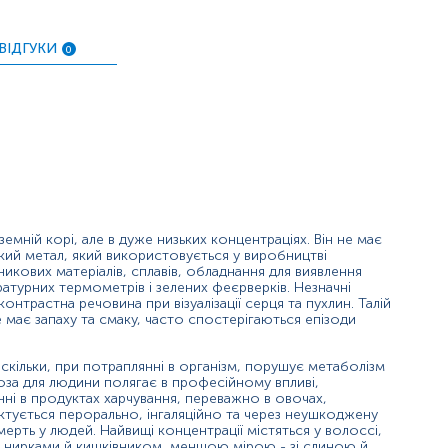
бливо в групах ризику інтоксикації талієм;
ВІДГУКИ
0
щеним вмістом талію.
т;
мній корі, але в дуже низьких концентраціях. Він не має
кий метал, який використовується у виробництві
икових матеріалів, сплавів, обладнання для виявлення
турних термометрів і зелених феєрверків. Незначні
нтрастна речовина при візуалізації серця та пухлин. Талій
е має запаху та смаку, часто спостерігаються епізоди
оскільки, при потраплянні в організм, порушує метаболізм
роза для людини полягає в професійному впливі,
і в продуктах харчування, переважно в овочах,
ктується перорально, інгаляційно та через неушкоджену
ерть у людей. Найвищі концентрації містяться у волоссі,
ься нирками й кишківником, меншою мірою - зі слиною й