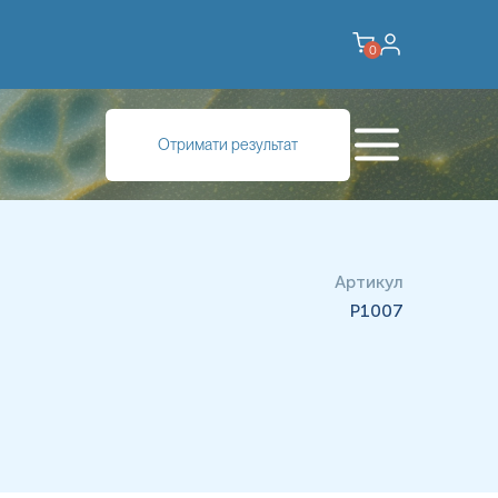
0
ажливих функцій в організмі людини. Це важкий метал, який
Отримати результат
днання для виявлення гамма-випромінювання, художніх фарб,
трастна речовина при візуалізації серця та пухлин. Талій
оксикації.
ших катіонів - натрію і калію. Основна загроза для людини
но в овочах, вирощених на забрудненому ґрунті. Талій
мерть у людей. Найвищі концентрації містяться у волоссі,
Артикул
м.
P1007
риблизно через 2-5 днів після контакту і включають:
птомів, то спочатку можуть виникати неспецифічні ознаки,
яць з'являється характерна смугастість на нігтях. Також
і аномалії та пошкодження печінки. Більша частина талію