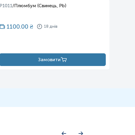
P1011
/
Плюмбум (Свинець, Pb)
P1013
/
1100.00
₴
11
18 днів
Замовити