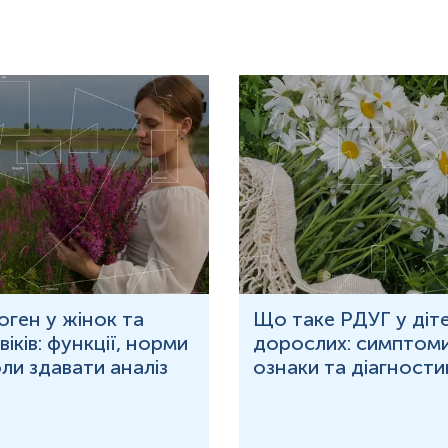
оген у жінок та
Що таке РДУГ у діте
іків: функції, норми
дорослих: симптоми
оли здавати аналіз
ознаки та діагности