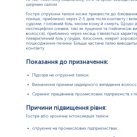
шкірним салом.
*
Одиниці вимірювання, референтні значення та діапазон вимірюва
Гостре отруєння талієм може призвести до блювання,
пізніше, приблизно через 2-5 днів після контакту і в
судоми, головний біль, інколи кому й смерть. Щодо 
неспецифічні ознаки, такі як лущення та гнійничкові в
волосся), приблизно через місяць з'являється характер
плевритичний біль у грудях, безсоння, неврит зорового
пошкодження печінки. Більша частина талію виводить
Кров відбирається натщесерце (через 8-12 год після пр
контакту.
Напередодні рекомендовано виключити жирну їжу, стрес
відмінити прийом ліків неможливо, потрібно повідомит
Показання до призначення:
В день дослідження допускається вживання невеликої к
Для грудних дітей перед здачею крові витримати макс
Дітей до 5 років перед здачею крові бажано поїти чи
Підозра на отруєння талієм;
Примітка!
Визначення причини надмірного випадання волосся,
Скринінг працівників промислових підприємств з п
Застереження!
Причини підвищення рівня:
Гостра або хронічна інтоксикація талієм:
отруєння на промислових підприємствах;