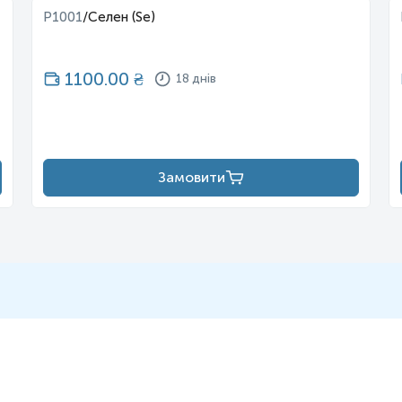
P1001
/
Селен (Se)
1100.00
₴
18 днів
Замовити