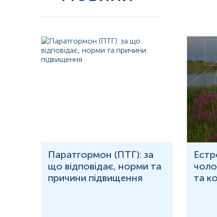
рома
Паратгормон (ПТГ): за
Естр
що відповідає, норми та
чолов
причини підвищення
та к