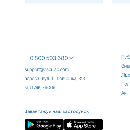
Пуб
0 800 503 680
Вид
support@esculab.com
Ліце
адреса -вул. Т. Шевченка, 313
Полі
м. Львів, 79069
Акт
Завантажуй наш застосунок