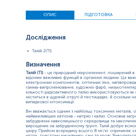
Визначення причини надмірного випадання волосся, осо
ОПИС
ПІДГОТОВКА
Скринінг працівників промислових підприємств з підви
Причини підвищення рівня:
Дослідження
Гостра або хронічна інтоксикація талієм:
Талій 2(Tl)
отруєння на промислових підприємствах;
випадкове проковтування пестицидів або щурячих отру
Визначення
Талій (Tl)
- це природний мікроелемент, поширений в зе
вживання інфікованої риби або інших продуктів;
відомих важливих функцій в організмі людини. Це важ
електронних компонентів, оптичних лінз, напівпровідн
контакт з небезпечними відходами.
гамма-випромінювання, художніх фарб, низькотемпера
кількості радіоактивного талію використовуються як ко
Причини зниження рівня:
міститься в щурячій отруті й пестицидах, й оскільки н
випадкової інтоксикації.
Не має важливого клінічного значення.
Він вважається одним з найбільш токсичних металів, 
Матеріал
найважливіших катіонів - натрію і калію. Основна заг
забрудненні навколишнього середовища та накопиченн
вирощених на забрудненому ґрунті. Талій добре всмо
цільна кров
шкіру. Прийом всередину всього 8 мг/кг спричиняє см
нігтях, товстому кишківнику, сечі та крові. Виводит