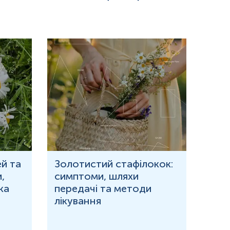
й та
Золотистий стафілокок:
Що 
,
симптоми, шляхи
кров
ка
передачі та методи
при
лікування