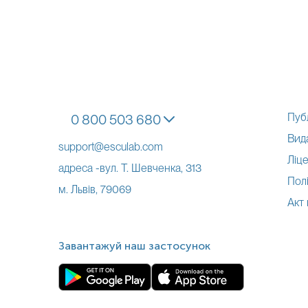
Пуб
0 800 503 680
Вид
support@esculab.com
Ліце
адреса -вул. Т. Шевченка, 313
Полі
м. Львів, 79069
Акт
Завантажуй наш застосунок