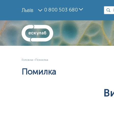
0 800 503 680
Львів
Головна
Помилка
Помилка
В