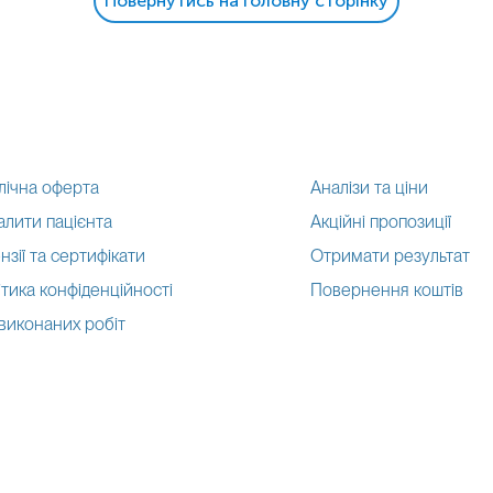
Повернутись на головну сторінку
лічна оферта
Аналізи та ціни
алити пацієнта
Акційні пропозиції
нзії та сертифікати
Отримати результат
тика конфіденційності
Повернення коштів
 виконаних робіт