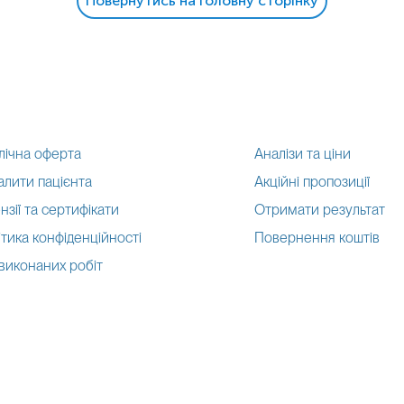
Повернутись на головну сторінку
лічна оферта
Аналізи та ціни
алити пацієнта
Акційні пропозиції
нзії та сертифікати
Отримати результат
тика конфіденційності
Повернення коштів
 виконаних робіт