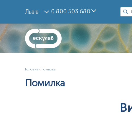
0 800 503 680
Львів
Головна
Помилка
Помилка
В