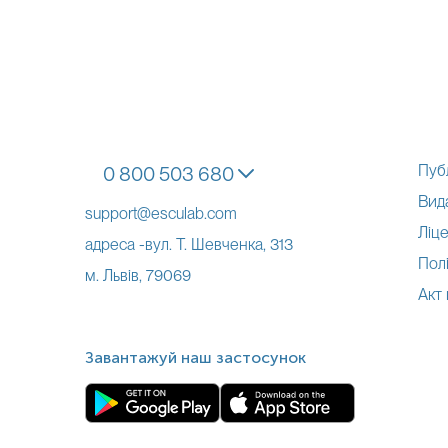
Пуб
0 800 503 680
Вид
support@esculab.com
Ліце
адреса -вул. Т. Шевченка, 313
Полі
м. Львів, 79069
Акт
Завантажуй наш застосунок