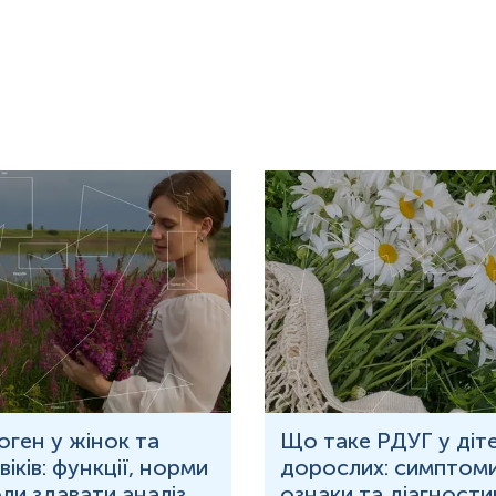
оген у жінок та
Що таке РДУГ у діте
іків: функції, норми
дорослих: симптоми
оли здавати аналіз
ознаки та діагности