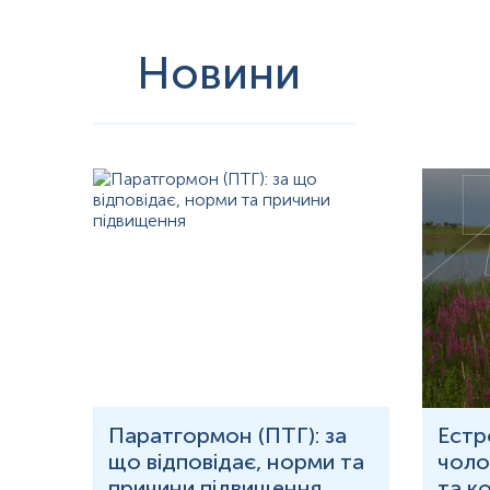
Новини
рома
Паратгормон (ПТГ): за
Естр
що відповідає, норми та
чолов
причини підвищення
та к