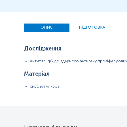
медсестра тощо.
ОПИС
ПІДГОТОВКА
Дослідження
Антитіла IgG до ядерного антигену проліферуючих
Матеріал
сироватка крові