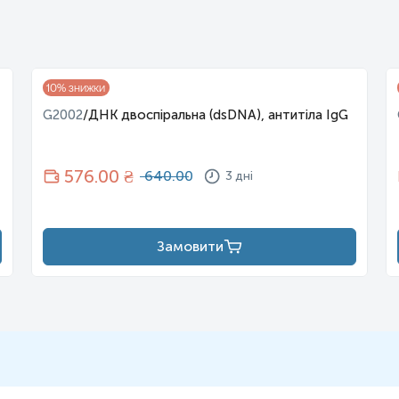
10
% знижки
G2002
/
ДНК двоспіральна (dsDNA), антитіла IgG
576
.00 ₴
640.00
3 дні
Замовити