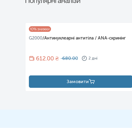
Популярні аналізи
іль,
10
% знижки
G2000
/
Антинуклеарні антитіла / ANA-скринінг
612
.00 ₴
680.00
2 дні
Замовити