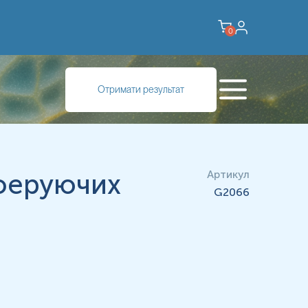
0
Отримати результат
іферуючих
Артикул
G2066
ну воду.
льтату відбір має провести спеціаліст – лікар,