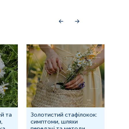
й та
Золотистий стафілокок:
Що 
,
симптоми, шляхи
кров
ка
передачі та методи
при