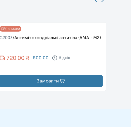
G2008
10
% знижки
саркої
G2003
/
Антимітохондріальні антитіла (AMA - M2)
24
720
.00 ₴
800.00
5 днів
Замовити