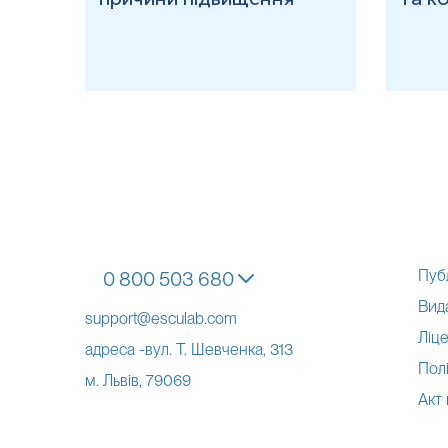
Пуб
0 800 503 680
Вид
support@esculab.com
Ліце
адреса -вул. Т. Шевченка, 313
Полі
м. Львів, 79069
Акт