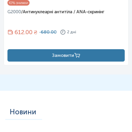
10
% знижки
G2000
/
Антинуклеарні антитіла / ANA-скринінг
612
.00 ₴
680.00
2 дні
Замовити
Новини