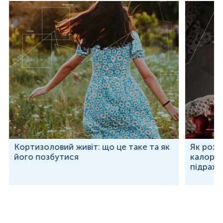
Кортизоловий живіт: що це таке та як
Як розр
його позбутися
калорій
підраху