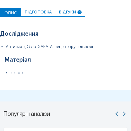
ПІДГОТОВКА
ВІДГУКИ
ОПИС
0
Дослідження
Антитіла IgG до GABA-A-рецептору в лікворі
Матеріал
ліквор
Популярні аналізи