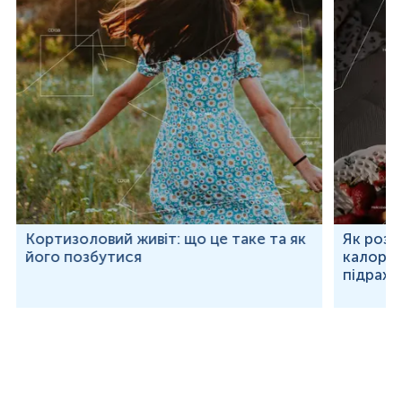
Кортизоловий живіт: що це таке та як
Як розр
його позбутися
калорій
підраху