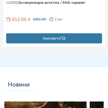
G2000
/
Антинуклеарні антитіла / ANA-скринінг
результату відбір має провести спеціаліст –
лікар, медсестра тощо.
612
.00 ₴
680.00
2 дні
Замовити
Новини