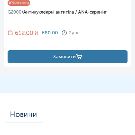
10
% знижки
результату відбір має провести спеціаліст –
G2000
/
Антинуклеарні антитіла / ANA-скринінг
лікар, медсестра тощо.
612
.00 ₴
680.00
2 дні
Замовити
Новини