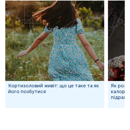
Кортизоловий живіт: що це таке та як
Як розр
його позбутися
калорій
підраху