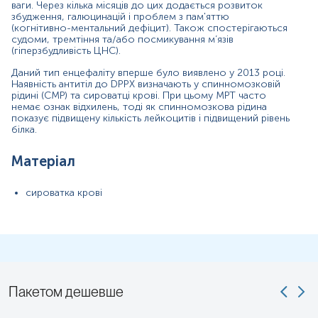
ваги. Через кілька місяців до цих додається розвиток
Синоніми
збудження, галюцинацій і проблем з пам'яттю
(когнітивно-ментальний дефіцит). Також спостерігаються
Антитіла проти дипептидилпептидазоподібного білка 6,
судоми, тремтіння та/або посмикування м’язів
анти-DPP6
(гіперзбудливість ЦНС).
Даний тип енцефаліту вперше було виявлено у 2013 році.
Маркер
Наявність антитіл до DPPX визначають у спинномозковій
рідині (СМР) та сироватці крові. При цьому МРТ часто
Маркер анти-DPPX енцефаліту
немає ознак відхилень, тоді як спинномозкова рідина
показує підвищену кількість лейкоцитів і підвищений рівень
Показання до призначення
білка.
Діагностика/ диференційна діагностика аутоімунного
Матеріал
енцефаліту.
Загальна характеристика
сироватка крові
DPPX (DPP6) – це мембранний глікопротеїн, який бере
участь у підвищенні поверхневої експресії (мембранна
локалізація) та провідності калієвих каналів Kv4.2. Антитіла
проти DPPX знижують кількість білка DPPX, що викликає
гіперзбудливість і спричиняє розвиток ауотоімунного
енцефаліту, для якого також характерна діареєя та втрата
ваги.
Пакетом дешевше
Аутоімунний енцефаліт
є виснажливим неврологічним
захворюванням, опосередкованим антитілами до