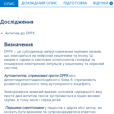
ДОКЛАДНИЙ ОПИС
ПІДГОТОВКА
ВІДГУКИ
посмикування м’язів (гіперзбудливість ЦНС).
ОПИС
0
Даний тип енцефаліту вперше було виявлено у 2013
році. Наявність антитіл до DPPX визначають у
Дослідження
спинномозковій рідині (СМР) та сироватці крові. При
цьому МРТ часто немає ознак відхилень, тоді як
спинномозкова рідина показує підвищену кількість
Антитіла до DPPX
лейкоцитів і підвищений рівень білка.
Матеріал
Визначення
DPPX – це субодиниця напругозалежних калієвих каналів,
сироватка крові
що знаходяться на нейронах кишечника та мозку. Ці
канали є одним із ключових компонентів генерації та
поширення електричних імпульсів у кишечнику та нервовій
системі.
Зміст:
Аутоантитіла, спрямовані проти DPPX
або
дипептидилпептидазоподібного білка 6 спричиняють
Синоніми
розвиток рідкісного типу аутоімунного енцефліту.
Маркер
Захворювання зазвичай вражає чоловіків середнього віку,
Показання до призначення
проте дані антитіла також зустрічаються в інших вікових
групах, в тому числі і серед дітей.
Загальна характеристика
Першими симптомами
у пацієнтів є діарея або запор, які
Інтерпретація
можуть бути важкими та супроводжуватися втратою