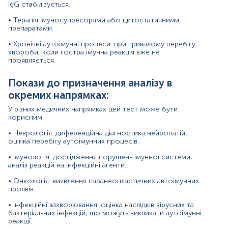
IgG стабілізується.
• Особливості індивідуальної імунної відповіді
• Терапія імуносупресорами або цитостатичними
препаратами.
Матеріал
• Хронічні аутоімунні процеси: при тривалому перебігу
хвороби, коли гостра імунна реакція вже не
сироватка крові
проявляється.
Покази до призначення аналізу в
*
Одиниці вимірювання, референтні значення та діапазон
окремих напрямках:
вимірювань можуть змінюватися у відповідності до зміни
тест-систем.
У різних медичних напрямках цей тест може бути
корисним:
• Неврологія: диференційна діагностика нейропатій,
оцінка перебігу аутоімунних процесів.
Вранці натщесерце або через 4-5 годин після
• Імунологія: дослідження порушень імунної системи,
аналіз реакцій на інфекційні агенти.
останнього вживання їжі.
• Онкологія: виявлення паранеопластичних автоімунних
Незадовго до взяття крові рекомендовано
проявів.
випити 1-2 склянки звичайної негазованої води.
• Інфекційні захворювання: оцінка наслідків вірусних та
бактеріальних інфекцій, що можуть викликати аутоімунні
Виключити вплив фізичного навантаження і
реакції.