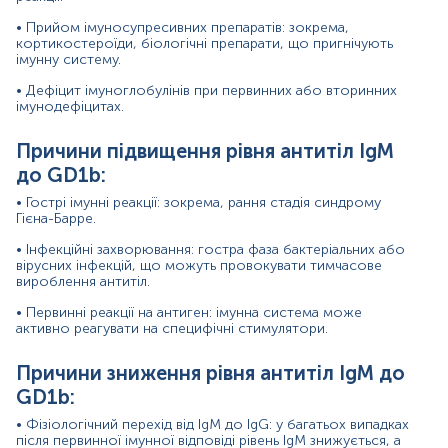
Покази до призначення аналізу в окремих напрямках:
• Прийом імуносупресивних препаратів: зокрема,
кортикостероїди, біологічні препарати, що пригнічують
У різних медичних напрямках цей тест може бути
імунну систему.
корисним:
• Дефіцит імуноглобулінів при первинних або вторинних
• Неврологія: диференційна діагностика нейропатій,
імунодефіцитах.
оцінка перебігу аутоімунних процесів.
Причини підвищення рівня антитіл IgM
• Імунологія: дослідження порушень імунної системи,
аналіз реакцій на інфекційні агенти.
до GD1b:
• Онкологія: виявлення паранеопластичних автоімунних
• Гострі імунні реакції: зокрема, рання стадія синдрому
Гієна-Барре.
проявів.
• Інфекційні захворювання: гостра фаза бактеріальних або
• Інфекційні захворювання: оцінка наслідків вірусних та
вірусних інфекцій, що можуть провокувати тимчасове
бактеріальних інфекцій, що можуть викликати
вироблення антитіл.
аутоімунні реакції.
• Первинні реакції на антиген: імунна система може
Результати аналізу можуть змінюватися залежно від
активно реагувати на специфічні стимулятори.
ряду факторів:
Причини зниження рівня антитіл IgM до
• Прийом імуносупресивних або протизапальних
препаратів
GD1b:
• Недавнє перенесення інфекційних захворювань
• Фізіологічний перехід від IgM до IgG: у багатьох випадках
після первинної імунної відповіді рівень IgM знижується, а