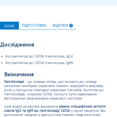
• Ознаки автоімунної полінейропатії (слабкість у
кінцівках, порушення чутливості, біль).
• Підозра на синдром Гієна-Барре, особливо у
пацієнтів з раптовою прогресуючою слабкістю.
ПІДГОТОВКА
ВІДГУКИ
ОПИС
0
• Діагностика хронічної запальної демієлінізуючої
полінейропатії.
• Оцінка ризику автоімунних захворювань після
Дослідження
перенесених інфекцій (наприклад, після інфекції
Campylobacter jejuni).
Аутоантитіла до GD1b (гангліозид, IgG)
• Моніторинг пацієнтів із вже встановленими
Аутоантитіла до GD1b (гангліозид, IgM)
автоімунними неврологічними захворюваннями.
Визначення
Значення результатів
Гангліозиди
- це складні ліпіди, що входять до складу
Причини підвищення рівня антитіл IgG до GD1b:
клітинних мембран нервових тканин і відіграють важливу
роль у процесах передачі нервових сигналів. Антитіла до
• Аутоімунні захворювання: зокрема, синдром Гієна-
гангліозидів, зокрема GD1b, можуть бути маркерами
Барре, хронічна запальна демієлінізуюча
автоімунних захворювань нервової системи.
полінейропатія (CIDP), мультифокальна моторна
нейропатія.
Цей аналіз дозволяє визначити
рівень специфічних антитіл
класів IgG та IgM до гангліозиду GD1b
у крові пацієнта. Він
• Паранеопластичні синдроми: деякі онкологічні
допомагає лікарям у діагностиці певних неврологічних