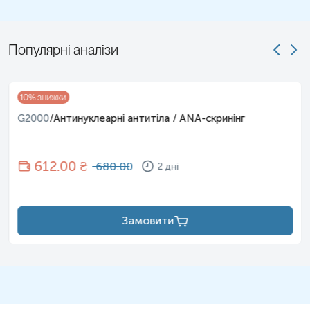
Популярні аналізи
10
% знижки
G2000
/
Антинуклеарні антитіла / ANA-скринінг
612
.00 ₴
680.00
2 дні
Замовити