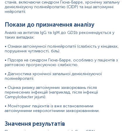
станів, включаючи синдром Гієна-Барре, хронічну запальну
процеси можуть провокувати вироблення антитіл.
демієлінізуючу полінейропатію (CIDP) та інші автоімунні
нейропатії.
• Інфекційні захворювання: особливо після
перенесеної інфекції Campylobacter jejuni, яка може
запустити аутоімунну реакцію.
Покази до призначення аналізу
• Поствакцинальна імунна відповідь: рідкісне явище, але
Аналіз на антитіла IgG та IgM до GD1b рекомендується у
таких випадках:
може спостерігатися в окремих випадках.
• Ознаки автоімунної полінейропатії (слабкість у кінцівках,
• Неврологічні патології з аутоімунним механізмом: такі
порушення чутливості, біль).
як моносиндроми периферичної нервової системи.
• Підозра на синдром Гієна-Барре, особливо у пацієнтів з
Причини зниження рівня антитіл IgG до GD1b:
раптовою прогресуючою слабкістю.
• Нормальна фізіологічна реакція (відсутність
• Діагностика хронічної запальної демієлінізуючої
патологічного процесу).
полінейропатії.
• Ремісія автоімунного захворювання після успішного
• Оцінка ризику автоімунних захворювань після
лікування або природного зниження активності імунної
перенесених інфекцій (наприклад, після інфекції
Campylobacter jejuni).
реакції.
• Моніторинг пацієнтів із вже встановленими
• Прийом імуносупресивних препаратів: зокрема,
автоімунними неврологічними захворюваннями.
кортикостероїди, біологічні препарати, що пригнічують
імунну систему.
Значення результатів
• Дефіцит імуноглобулінів при первинних або