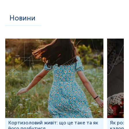
Новини
Кортизоловий живіт: що це таке та як
Як розр
його позбутися
калорій