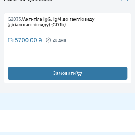
результату відбір має провести спеціаліст –
лікар, медсестра тощо.
G2035
/
Антитіла IgG, IgM до гангліозиду
(дісіалогангліозиду) (GD1b)
5700.00
₴
20 днів
Замовити