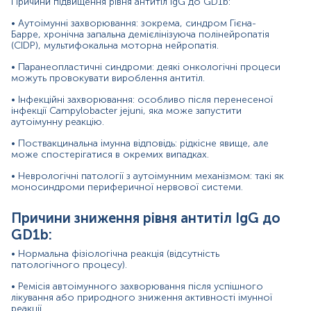
Причини підвищення рівня антитіл IgG до GD1b:
вторинних імунодефіцитах.
• Аутоімунні захворювання: зокрема, синдром Гієна-
Причини підвищення рівня антитіл IgM до GD1b:
Барре, хронічна запальна демієлінізуюча полінейропатія
(CIDP), мультифокальна моторна нейропатія.
• Гострі імунні реакції: зокрема, рання стадія синдрому
Гієна-Барре.
• Паранеопластичні синдроми: деякі онкологічні процеси
можуть провокувати вироблення антитіл.
• Інфекційні захворювання: гостра фаза бактеріальних
або вірусних інфекцій, що можуть провокувати
• Інфекційні захворювання: особливо після перенесеної
тимчасове вироблення антитіл.
інфекції Campylobacter jejuni, яка може запустити
аутоімунну реакцію.
• Первинні реакції на антиген: імунна система може
• Поствакцинальна імунна відповідь: рідкісне явище, але
активно реагувати на специфічні стимулятори.
може спостерігатися в окремих випадках.
Причини зниження рівня антитіл IgM до GD1b:
• Неврологічні патології з аутоімунним механізмом: такі як
моносиндроми периферичної нервової системи.
• Фізіологічний перехід від IgM до IgG: у багатьох
випадках після первинної імунної відповіді рівень IgM
Причини зниження рівня антитіл IgG до
знижується, а IgG стабілізується.
GD1b:
• Терапія імуносупресорами або цитостатичними
препаратами.
• Нормальна фізіологічна реакція (відсутність
патологічного процесу).
• Хронічні аутоімунні процеси: при тривалому перебігу
• Ремісія автоімунного захворювання після успішного
хвороби, коли гостра імунна реакція вже не
лікування або природного зниження активності імунної
проявляється.
реакції.